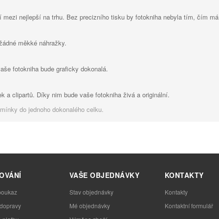
í mezi nejlepší na trhu. Bez precizního tisku by fotokniha nebyla tím, čím má
 žádné měkké náhražky.
vaše fotokniha bude graficky dokonalá.
k a clipartů. Díky nim bude vaše fotokniha živá a originální.
omínky do jednoho dokonalého celku.
OVÁNÍ
VAŠE OBJEDNÁVKY
KONTAKTY
poukaz
Stav objednávky
Kontakty
 dopravy
Mé objednávky
Kontaktní formulář