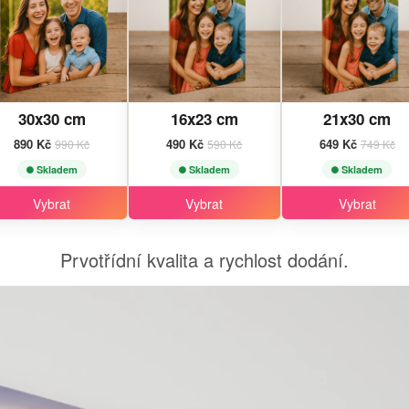
30x30 cm
16x23 cm
21x30 cm
890 Kč
490 Kč
649 Kč
990 Kč
590 Kč
749 Kč
Skladem
Skladem
Skladem
Vybrat
Vybrat
Vybrat
Prvotřídní kvalita a rychlost dodání.