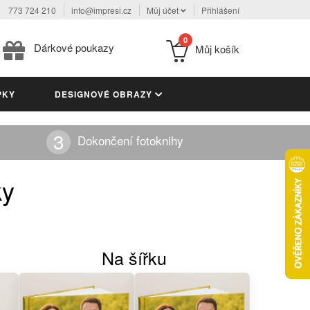
773 724 210
info@impresi.cz
Můj účet
Přihlášení
0
Dárkové poukazy
Můj košík
PKY
DESIGNOVÉ OBRAZY
Dokončení fotoknihy
ky
Na šířku