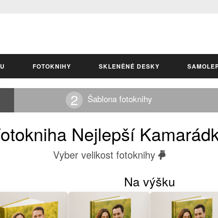
LU
FOTOKNIHY
SKLENĚNÉ DESKY
SAMOLE
Šablona fotoknihy
otokniha Nejlepší Kamarád
Vyber velikost fotoknihy
Na výšku