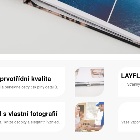
LAYFL
prvotřídní kvalita
Stránky
 perfektně ostrý tisk plný detailů.
s vlastní fotografií
í knize osobitý a elegantní vzhled.
Vaše vzpom