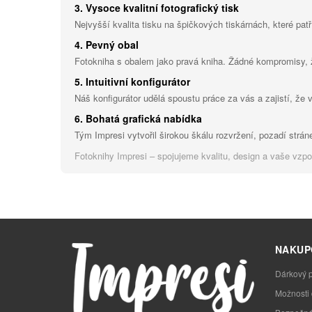
3. Vysoce kvalitní fotografický tisk
Nejvyšší kvalita tisku na špičkových tiskárnách, které patř
4. Pevný obal
Fotokniha s obalem jako pravá kniha. Žádné kompromisy,
5. Intuitivní konfigurátor
Náš konfigurátor udělá spoustu práce za vás a zajistí, že 
6. Bohatá grafická nabídka
Tým Impresi vytvořil širokou škálu rozvržení, pozadí stráne
Fotoknihy Impresi – spojujeme kvalitu, design a vaše vzp
NAKUP
Dárkový 
Možnosti