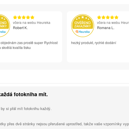
včera na webu Heureka
včera na webu Heu
Robert K.
Romana L.
i objednám zas prostě super Rychlost
hezký produkt, rychlé dodání
 skvělá kvalita tisku
každá fotokniha mít.
 by si přál mít fotoknihu každý.
otky přes dvě stránky nejsou přerušené uprostřed, takže vaše vzpomínky vypa