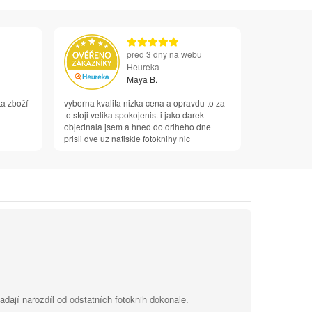
před 3 dny na webu
Heureka
Maya B.
ta zboží
vyborna kvalita nizka cena a opravdu to za
to stoji velika spokojenist i jako darek
objednala jsem a hned do driheho dne
prisli dve uz natiskle fotoknihy nic
dají narozdíl od odstatních fotoknih dokonale.