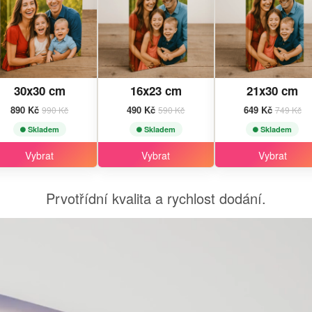
30x30 cm
16x23 cm
21x30 cm
890 Kč
490 Kč
649 Kč
990 Kč
590 Kč
749 Kč
Skladem
Skladem
Skladem
Vybrat
Vybrat
Vybrat
Prvotřídní kvalita a rychlost dodání.