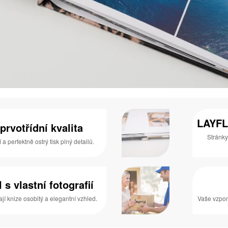
LAYFL
prvotřídní kvalita
Stránky
 perfektně ostrý tisk plný detailů.
s vlastní fotografií
í knize osobitý a elegantní vzhled.
Vaše vzpom