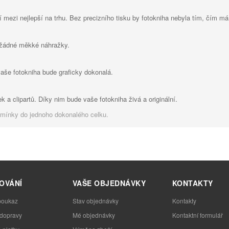
í mezi nejlepší na trhu. Bez precizního tisku by fotokniha nebyla tím, čím má
 žádné měkké náhražky.
vaše fotokniha bude graficky dokonalá.
k a clipartů. Díky nim bude vaše fotokniha živá a originální.
omínky do jednoho dokonalého celku.
OVÁNÍ
VAŠE OBJEDNÁVKY
KONTAKTY
poukaz
Stav objednávky
Kontakty
 dopravy
Mé objednávky
Kontaktní formulář