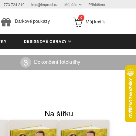
773 724 210
info@impresi.cz
Můj účet
Přihlášení
0
Dárkové poukazy
Můj košík
PKY
DESIGNOVÉ OBRAZY
Dokončení fotoknihy
Na šířku