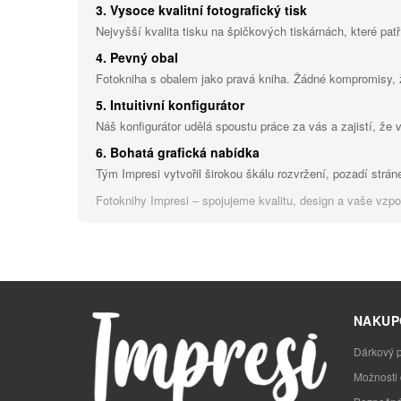
3. Vysoce kvalitní fotografický tisk
Nejvyšší kvalita tisku na špičkových tiskárnách, které patř
4. Pevný obal
Fotokniha s obalem jako pravá kniha. Žádné kompromisy,
5. Intuitivní konfigurátor
Náš konfigurátor udělá spoustu práce za vás a zajistí, že 
6. Bohatá grafická nabídka
Tým Impresi vytvořil širokou škálu rozvržení, pozadí stráne
Fotoknihy Impresi – spojujeme kvalitu, design a vaše vzp
NAKUP
Dárkový 
Možnosti