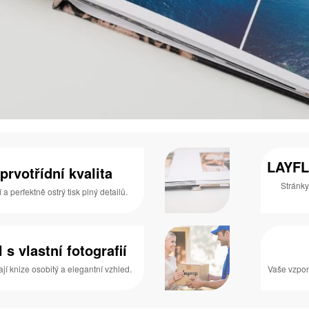
LAYFL
prvotřídní kvalita
Stránky
 perfektně ostrý tisk plný detailů.
s vlastní fotografií
í knize osobitý a elegantní vzhled.
Vaše vzpom