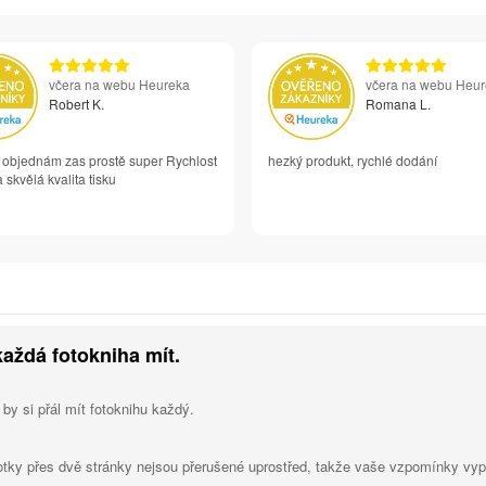
včera na webu Heureka
včera na webu Heu
Robert K.
Romana L.
i objednám zas prostě super Rychlost
hezký produkt, rychlé dodání
 skvělá kvalita tisku
každá fotokniha mít.
 by si přál mít fotoknihu každý.
otky přes dvě stránky nejsou přerušené uprostřed, takže vaše vzpomínky vypa