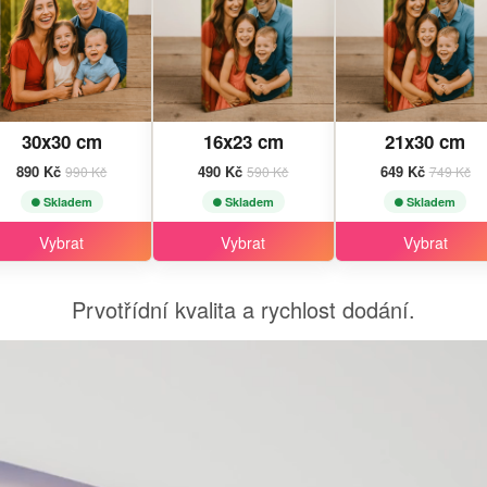
30x30 cm
16x23 cm
21x30 cm
890 Kč
490 Kč
649 Kč
990 Kč
590 Kč
749 Kč
Skladem
Skladem
Skladem
Vybrat
Vybrat
Vybrat
Prvotřídní kvalita a rychlost dodání.