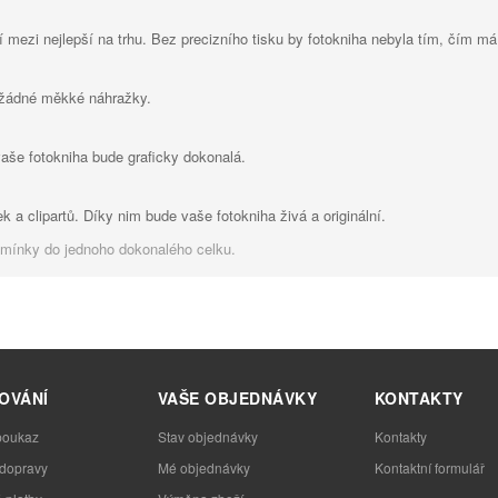
í mezi nejlepší na trhu. Bez precizního tisku by fotokniha nebyla tím, čím má
 žádné měkké náhražky.
vaše fotokniha bude graficky dokonalá.
k a clipartů. Díky nim bude vaše fotokniha živá a originální.
omínky do jednoho dokonalého celku.
OVÁNÍ
VAŠE OBJEDNÁVKY
KONTAKTY
poukaz
Stav objednávky
Kontakty
 dopravy
Mé objednávky
Kontaktní formulář