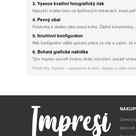
3. Vysoce kvalitní fotografický tisk
Nejvyšší kvalita tisku na špičkových tiskárnách, které patř
4. Pevný obal
Fotokniha s obalem jako pravá kniha. Žádné kompromisy,
5. Intuitivní konfigurátor
Náš konfigurátor udělá spoustu práce za vás a zajistí, že 
6. Bohatá grafická nabídka
Tým Impresi vytvořil širokou škálu rozvržení, pozadí stráne
Fotoknihy Impresi – spojujeme kvalitu, design a vaše vzp
NAKUP
Dárkový 
Možnosti