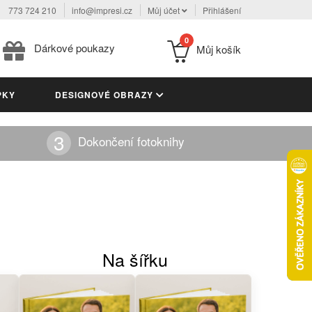
773 724 210
info@impresi.cz
Můj účet
Přihlášení
0
Dárkové poukazy
Můj košík
PKY
DESIGNOVÉ OBRAZY
Dokončení fotoknihy
Na šířku