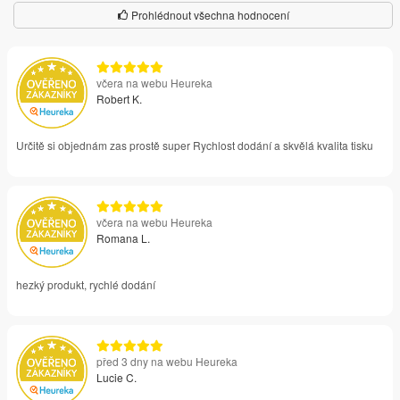
Prohlédnout všechna hodnocení
včera na webu Heureka
Robert K.
Určitě si objednám zas prostě super Rychlost dodání a skvělá kvalita tisku
včera na webu Heureka
Romana L.
hezký produkt, rychlé dodání
před 3 dny na webu Heureka
Lucie C.