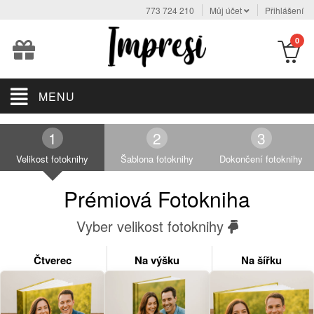
773 724 210
Můj účet
Přihlášení
0
MENU
Velikost fotoknihy
Šablona fotoknihy
Dokončení fotoknihy
Prémiová Fotokniha
Vyber velikost fotoknihy
Čtverec
Na výšku
Na šířku