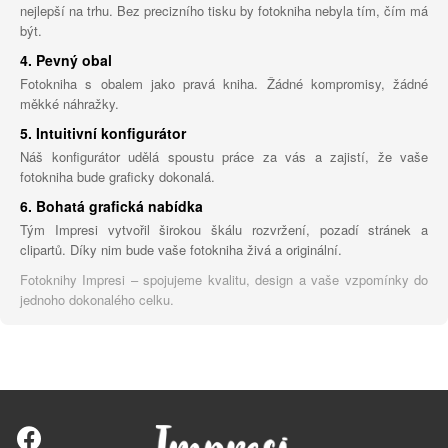
nejlepší na trhu. Bez precizního tisku by fotokniha nebyla tím, čím má
být.
4. Pevný obal
Fotokniha s obalem jako pravá kniha. Žádné kompromisy, žádné
měkké náhražky.
5. Intuitivní konfigurátor
Náš konfigurátor udělá spoustu práce za vás a zajistí, že vaše
fotokniha bude graficky dokonalá.
6. Bohatá grafická nabídka
Tým Impresi vytvořil širokou škálu rozvržení, pozadí stránek a
clipartů. Díky nim bude vaše fotokniha živá a originální.
Fotoknihy Impresi – spojujeme kvalitu, design a vaše vzpomínky do
jednoho dokonalého celku.