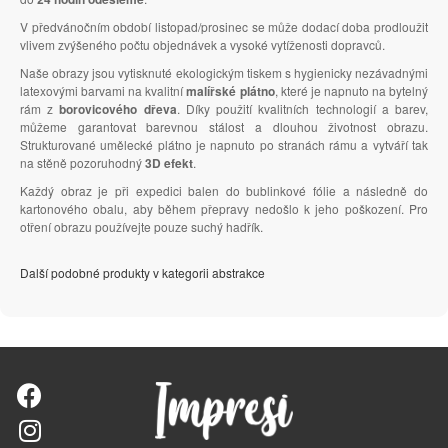
V předvánočním období listopad/prosinec se může dodací doba prodloužit
vlivem zvýšeného počtu objednávek a vysoké vytíženosti dopravců.
Naše obrazy jsou vytisknuté ekologickým tiskem s hygienicky nezávadnými
latexovými barvami na kvalitní
malířské plátno
, které je napnuto na bytelný
rám z
borovicového dřeva
. Díky použití kvalitních technologií a barev,
můžeme garantovat barevnou stálost a dlouhou životnost obrazu.
Strukturované umělecké plátno je napnuto po stranách rámu a vytváří tak
na stěně pozoruhodný
3D efekt
.
Každý obraz je při expedici balen do bublinkové fólie a následně do
kartonového obalu, aby během přepravy nedošlo k jeho poškození. Pro
otření obrazu používejte pouze suchý hadřík.
Další podobné produkty v kategorii abstrakce