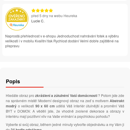
před 5 dny na webu Heureka
Lucie C.
Naprostá přehlednost v e-shopu Jednoduchost nahrávání fotek a výběru
velikosti i v mobilu Kvalitní tisk Rychlost dodání Velmi dobře zajištěné na
přepravu
Popis
Hledáte obraz pro
zkrášlení a zútulnění Vaší domácnosti
? Potom jste zde
na správném místě! Moderní designový obraz na zeď s motivem
Abstrakt
modrý
o velikosti
90 x 60 cm
udělá Váš interiér útulnější a promění Váš
BYT v DOMOV. A věděli jste, že vhodně zvolené dekorace a obrazy v
interiéru mají pozitivní vliv na Vaše vnímání a psychickou pohodu?
Vyberte si svůj obraz, během jedné minuty vytvořte objednávku a my Vám ji
do
24 hodin odešleme
.