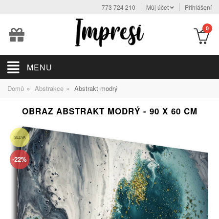
773 724 210
Můj účet
Přihlášení
0
MENU
»
»
Domů
Abstrakce
Abstrakt modrý
OBRAZ ABSTRAKT MODRÝ - 90 X 60 CM
SLEVA
-22%