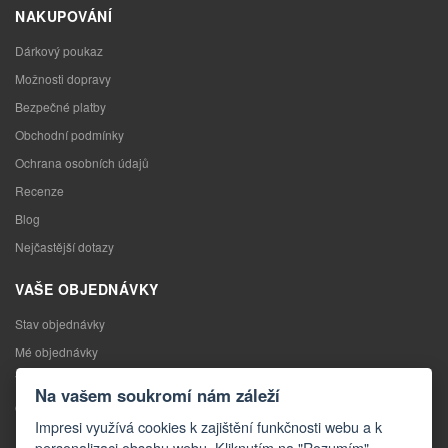
NAKUPOVÁNÍ
Dárkový poukaz
Možnosti dopravy
Bezpečné platby
Obchodní podmínky
Ochrana osobních údajů
Recenze
Blog
Nejčastější dotazy
VAŠE OBJEDNÁVKY
Stav objednávky
Mé objednávky
Výměna zboží
Na vašem soukromí nám záleží
Odstoupení od kupní smlouvy
Impresi využívá cookies k zajištění funkčnosti webu a k
Reklamace
personalizaci obsahu webu. Kliknutím na "Rozumím"