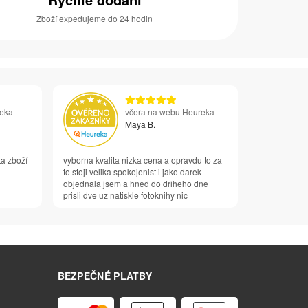
Zboží expedujeme do 24 hodin
reka
včera na webu Heureka
Maya B.
ta zboží
vyborna kvalita nizka cena a opravdu to za
to stoji velika spokojenist i jako darek
objednala jsem a hned do driheho dne
prisli dve uz natiskle fotoknihy nic
BEZPEČNÉ PLATBY