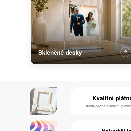
Skleněné desky
Kvalitní plát
Ruční výroba a kvalitní plátn
Nejvyšší k