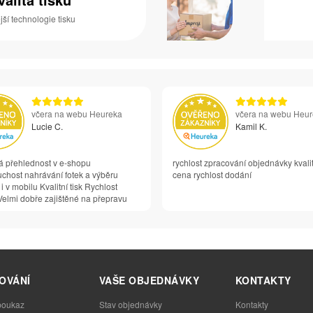
ší technologie tisku
včera na webu Heureka
včera na webu Heu
Lucie C.
Kamil K.
á přehlednost v e-shopu
rychlost zpracování objednávky kvali
chost nahrávání fotek a výběru
cena rychlost dodání
 i v mobilu Kvalitní tisk Rychlost
elmi dobře zajištěné na přepravu
OVÁNÍ
VAŠE OBJEDNÁVKY
KONTAKTY
poukaz
Stav objednávky
Kontakty