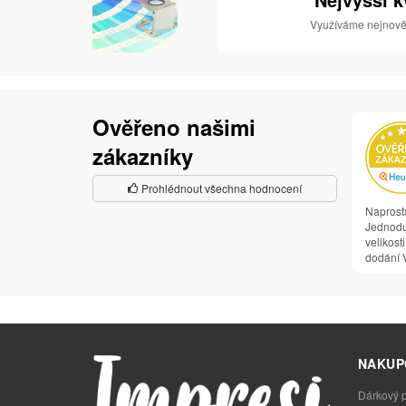
Využíváme nejnověj
Ověřeno našimi
zákazníky
Prohlédnout všechna hodnocení
Naprost
Jednodu
velikosti
dodání V
NAKUP
Dárkový 