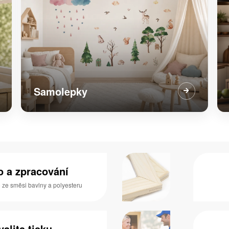
Samolepky
no a zpracování
o ze směsi bavlny a polyesteru
valita tisku