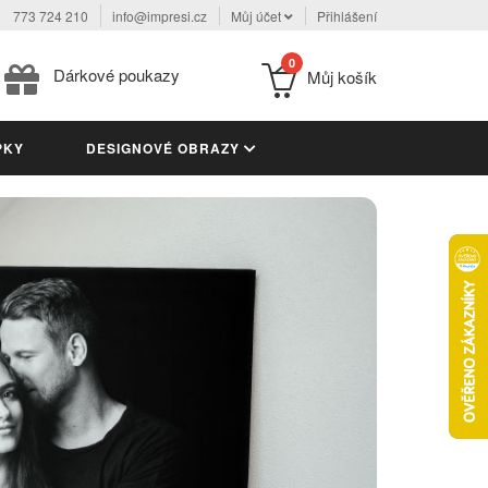
773 724 210
info@impresi.cz
Můj účet
Přihlášení
0
Dárkové poukazy
Můj košík
PKY
DESIGNOVÉ OBRAZY