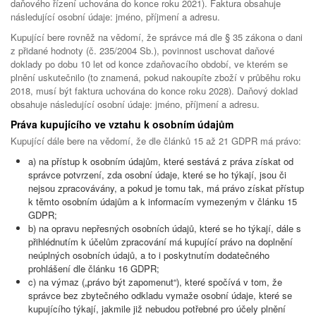
daňového řízení uchována do konce roku 2021). Faktura obsahuje
následující osobní údaje: jméno, příjmení a adresu.
Kupující bere rovněž na vědomí, že správce má dle § 35 zákona o dani
z přidané hodnoty (č. 235/2004 Sb.), povinnost uschovat daňové
doklady po dobu 10 let od konce zdaňovacího období, ve kterém se
plnění uskutečnilo (to znamená, pokud nakoupíte zboží v průběhu roku
2018, musí být faktura uchována do konce roku 2028). Daňový doklad
obsahuje následující osobní údaje: jméno, příjmení a adresu.
Práva kupujícího ve vztahu k osobním údajům
Kupující dále bere na vědomí, že dle článků 15 až 21 GDPR má právo:
a) na přístup k osobním údajům, které sestává z práva získat od
správce potvrzení, zda osobní údaje, které se ho týkají, jsou či
nejsou zpracovávány, a pokud je tomu tak, má právo získat přístup
k těmto osobním údajům a k informacím vymezeným v článku 15
GDPR;
b) na opravu nepřesných osobních údajů, které se ho týkají, dále s
přihlédnutím k účelům zpracování má kupující právo na doplnění
neúplných osobních údajů, a to i poskytnutím dodatečného
prohlášení dle článku 16 GDPR;
c) na výmaz („právo být zapomenut“), které spočívá v tom, že
správce bez zbytečného odkladu vymaže osobní údaje, které se
kupujícího týkají, jakmile již nebudou potřebné pro účely plnění