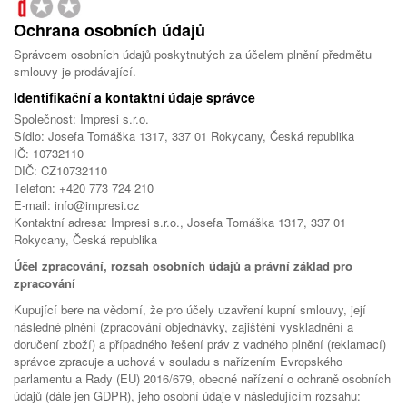
Ochrana osobních údajů
Správcem osobních údajů poskytnutých za účelem plnění předmětu
smlouvy je prodávající.
Identifikační a kontaktní údaje správce
Společnost: Impresi s.r.o.
Sídlo: Josefa Tomáška 1317, 337 01 Rokycany, Česká republika
IČ: 10732110
DIČ: CZ10732110
Telefon: +420 773 724 210
E-mail: info@impresi.cz
Kontaktní adresa: Impresi s.r.o., Josefa Tomáška 1317, 337 01
Rokycany, Česká republika
Účel zpracování, rozsah osobních údajů a právní základ pro
zpracování
Kupující bere na vědomí, že pro účely uzavření kupní smlouvy, její
následné plnění (zpracování objednávky, zajištění vyskladnění a
doručení zboží) a případného řešení práv z vadného plnění (reklamací)
správce zpracuje a uchová v souladu s nařízením Evropského
parlamentu a Rady (EU) 2016/679, obecné nařízení o ochraně osobních
údajů (dále jen GDPR), jeho osobní údaje v následujícím rozsahu: