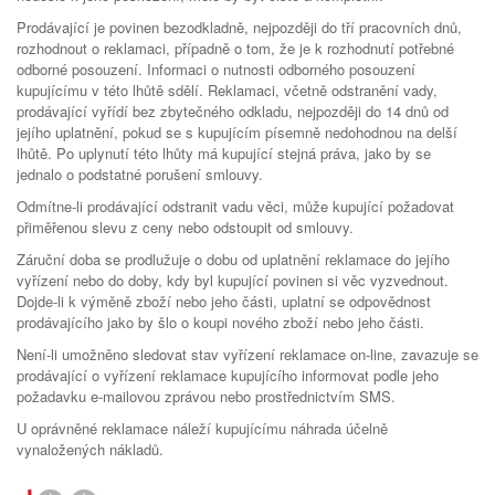
Prodávající je povinen bezodkladně, nejpozději do tří pracovních dnů,
rozhodnout o reklamaci, případně o tom, že je k rozhodnutí potřebné
odborné posouzení. Informaci o nutnosti odborného posouzení
kupujícímu v této lhůtě sdělí. Reklamaci, včetně odstranění vady,
prodávající vyřídí bez zbytečného odkladu, nejpozději do 14 dnů od
jejího uplatnění, pokud se s kupujícím písemně nedohodnou na delší
lhůtě. Po uplynutí této lhůty má kupující stejná práva, jako by se
jednalo o podstatné porušení smlouvy.
Odmítne-li prodávající odstranit vadu věci, může kupující požadovat
přiměřenou slevu z ceny nebo odstoupit od smlouvy.
Záruční doba se prodlužuje o dobu od uplatnění reklamace do jejího
vyřízení nebo do doby, kdy byl kupující povinen si věc vyzvednout.
Dojde-li k výměně zboží nebo jeho části, uplatní se odpovědnost
prodávajícího jako by šlo o koupi nového zboží nebo jeho části.
Není-li umožněno sledovat stav vyřízení reklamace on-line, zavazuje se
prodávající o vyřízení reklamace kupujícího informovat podle jeho
požadavku e-mailovou zprávou nebo prostřednictvím SMS.
U oprávněné reklamace náleží kupujícímu náhrada účelně
vynaložených nákladů.