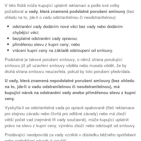
V této lhůtě může kupující uplatnit reklamaci a podle své volby
požadovat
u vady, která znamená podstatné porušení smlouvy
(bez
ohledu na to, jde-li o vadu odstranitelnou či neodstranitelnou):
odstranění vady dodáním nové věci bez vady nebo dodáním
chybějící věci;
bezplatné odstranění vady opravou;
přiměřenou slevu z kupní ceny; nebo
vrácení kupní ceny na základě odstoupení od smlouvy.
Podstatné je takové porušení smlouvy, o němž strana porušující
smlouvu již při uzavření smlouvy věděla nebo musela vědět, že by
druhá strana smlouvu neuzavřela, pokud by toto porušení předvídala.
U vady, která znamená nepodstatné porušení smlouvy (bez ohledu
na to, jde-li o vadu odstranitelnou či neodstranitelnou), má
kupující nárok na odstranění vady anebo přiměřenou slevu z kupní
ceny.
Vyskytla-li se odstranitelná vada po opravě opakovaně (třetí reklamace
pro stejnou závadu nebo čtvrtá pro odlišné závady) nebo má zboží
větší počet vad (nejméně tři vady současně), může kupující uplatnit
právo na slevu z kupní ceny, výměnu zboží nebo odstoupit od smlouvy.
Prodávající neodpovídá za vady vzniklé v důsledku běžného opotřebení
nebo nedodržení návodu k použití.