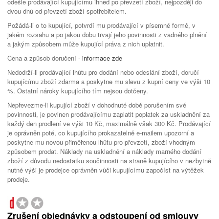
odešle prodávající kupujícímu ihned po převzetí zboží, nejpozději do
dvou dnů od převzetí zboží spotřebitelem.
Požádá-li o to kupující, potvrdí mu prodávající v písemné formě, v
jakém rozsahu a po jakou dobu trvají jeho povinnosti z vadného plnění
a jakým způsobem může kupující práva z nich uplatnit.
Cena a způsob doručení -
informace zde
Nedodrží-li prodávající lhůtu pro dodání nebo odeslání zboží, doručí
kupujícímu zboží zdarma a poskytne mu slevu z kupní ceny ve výši 10
%. Ostatní nároky kupujícího tím nejsou dotčeny.
Nepřevezme-li kupující zboží v dohodnuté době porušením své
povinnosti, je povinen prodávajícímu zaplatit poplatek za uskladnění za
každý den prodlení ve výši 10 Kč, maximálně však 300 Kč. Prodávající
je oprávněn poté, co kupujícího prokazatelně e-mailem upozorní a
poskytne mu novou přiměřenou lhůtu pro převzetí, zboží vhodným
způsobem prodat. Náklady na uskladnění a náklady marného dodání
zboží z důvodu nedostatku součinnosti na straně kupujícího v nezbytně
nutné výši je prodejce oprávněn vůči kupujícímu započíst na výtěžek
prodeje.
Zrušení objednávky a odstoupení od smlouvy