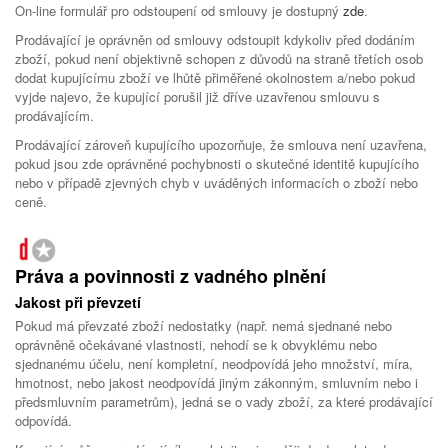
On-line formulář pro odstoupení od smlouvy je dostupný
zde
.
Prodávající je oprávněn od smlouvy odstoupit kdykoliv před dodáním
zboží, pokud není objektivně schopen z důvodů na straně třetích osob
dodat kupujícímu zboží ve lhůtě přiměřené okolnostem a/nebo pokud
vyjde najevo, že kupující porušil již dříve uzavřenou smlouvu s
prodávajícím.
Prodávající zároveň kupujícího upozorňuje, že smlouva není uzavřena,
pokud jsou zde oprávněné pochybnosti o skutečné identitě kupujícího
nebo v případě zjevných chyb v uváděných informacích o zboží nebo
ceně.
Práva a povinnosti z vadného plnění
Jakost při převzetí
Pokud má převzaté zboží nedostatky (např. nemá sjednané nebo
oprávněně očekávané vlastnosti, nehodí se k obvyklému nebo
sjednanému účelu, není kompletní, neodpovídá jeho množství, míra,
hmotnost, nebo jakost neodpovídá jiným zákonným, smluvním nebo i
předsmluvním parametrům), jedná se o vady zboží, za které prodávající
odpovídá.