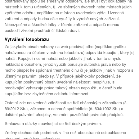
odstraňovány spolu se směsným odpadem, ale musí být odkládány na
místech k tomu určených, tj. ve sběrných dvorech nebo místech jejich
zpětného odběru, například na místech uvedených výše. Uvedená
zařízení a odpady budou dále využity k výrobě nových zařízení.
Nebezpečné a škodlivé látky z těchto zařízení a odpadů mohou
poškodit životní prostředí či lidské zdraví.
Vytváření fotoobrazu
Za jakýkoliv obsah nahraný na web prodávajícího (například grafiku
nahrávanou za účelem vlastního fotoobrazu) odpovídá kupující, který jej
nahrál. Kupující nesmí nahrát nebo jakkoliv jinak v tomto smyslu
nakládat s obsahem, jehož využití porušuje autorská práva nebo by
mohlo přispět ke spáchání trestného činu či je jakkoliv jinak v rozporu s
účinnými právními předpisy. V případě jakéhokoliv podezření, že
kupujícím poskytnutý obsah uvedené náležitosti nesplňuje, si
prodávající vyhrazuje právo takový obsah nepoužít, o čemž bude
kupujícího bez zbytečného odkladu informovat.
Ostatní zde neuvedené záležitosti se řídí občanským zákoníkem (č.
89/2012 Sb.), zákonem o ochraně spotřebitele (č. 634/1992 Sb.) a
dalšími právními předpisy, ve znění pozdějších právních předpisů.
Smlouva a otázky související se řídí českým právem.
Změny obchodních podmínek v jiné než oboustranně odsouhlasené
písemné formě jsou vyloučeny.