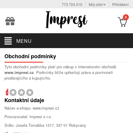
773 724 210
Můj účet
Přihlášení
0
MENU
Obchodní podmínky
Tyto obchodní podmínky platí pro nákup v internetovém obchodě
www.impresi.cz
. Podmínky blíže upřesňují práva a povinnosti
prodávajícího a kupujícího.
Kontaktní údaje
Název e-shopu: www.impresi.cz
Provozovatel: Impresi s.r.o.
Sídlo: Josefa Tomáška 1317, 337 01 Rokycany