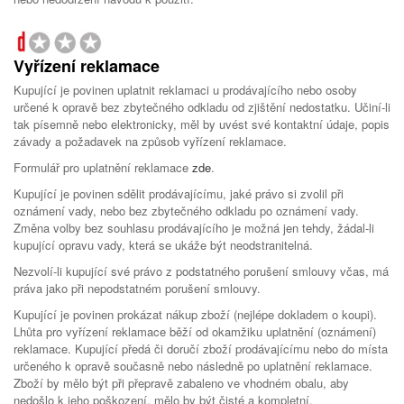
Vyřízení reklamace
Kupující je povinen uplatnit reklamaci u prodávajícího nebo osoby
určené k opravě bez zbytečného odkladu od zjištění nedostatku. Učiní-li
tak písemně nebo elektronicky, měl by uvést své kontaktní údaje, popis
závady a požadavek na způsob vyřízení reklamace.
Formulář pro uplatnění reklamace
zde
.
Kupující je povinen sdělit prodávajícímu, jaké právo si zvolil při
oznámení vady, nebo bez zbytečného odkladu po oznámení vady.
Změna volby bez souhlasu prodávajícího je možná jen tehdy, žádal-li
kupující opravu vady, která se ukáže být neodstranitelná.
Nezvolí-li kupující své právo z podstatného porušení smlouvy včas, má
práva jako při nepodstatném porušení smlouvy.
Kupující je povinen prokázat nákup zboží (nejlépe dokladem o koupi).
Lhůta pro vyřízení reklamace běží od okamžiku uplatnění (oznámení)
reklamace. Kupující předá či doručí zboží prodávajícímu nebo do místa
určeného k opravě současně nebo následně po uplatnění reklamace.
Zboží by mělo být při přepravě zabaleno ve vhodném obalu, aby
nedošlo k jeho poškození, mělo by být čisté a kompletní.