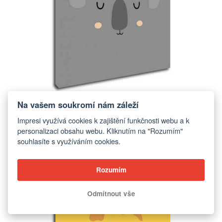
Obraz Koala ilustrace
Na vašem soukromí nám záleží
od 299 Kč
Impresi využívá cookies k zajištění funkčnosti webu a k
personalizaci obsahu webu. Kliknutím na "Rozumím"
souhlasíte s využíváním cookies.
ZOBRAZIT
Rozumím
Odmítnout vše