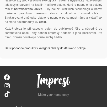
Naše obrazy jsou vytisknuté ekologickým tiskem s hygienicky nezávadnými
latexovými barvami na kvalitní malířské plátno, které je napnuto na bytelný
rám z
borovicového dřeva
. Díky použití kvalitních technologií a barev,
můžeme garantovat barevnou stálost a dlouhou životnost obrazu.
Strukturované umělecké plátno je napnuto po stranách rámu a vytváří tak
na stěně pozoruhodný
3D efekt
.
Každý obraz je při expedici balen do bublinkové fólie a následně do
kartonového obalu, aby během přepravy nedošlo k jeho poškození. Pro
otření obrazu používejte pouze suchý hadřík.
Další podobné produkty v kategorii obrazy do dětského pokoje
Make your home cozy