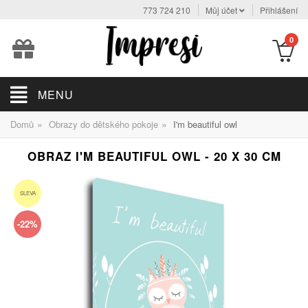
773 724 210
Můj účet
Přihlášení
0
MENU
»
»
Domů
Obrazy do dětského pokoje
I'm beautiful owl
OBRAZ I'M BEAUTIFUL OWL - 20 X 30 CM
SLEVA
-22%