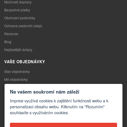
Možnosti dopravy
Bezpečné platby
Obchodní podmínky
Ochrana osobních údajů
Recenze
Blog
Nejčastější dotazy
VAŠE OBJEDNÁVKY
Stav objednávky
Mé objednávky
Výměna zboží
Na vašem soukromí nám záleží
Odstoupení od kupní smlouvy
Impresi využívá cookies k zajištění funkčnosti webu a k
Reklamace
personalizaci obsahu webu. Kliknutím na "Rozumím"
souhlasíte s využíváním cookies.
KONTAKTY
Kontakty