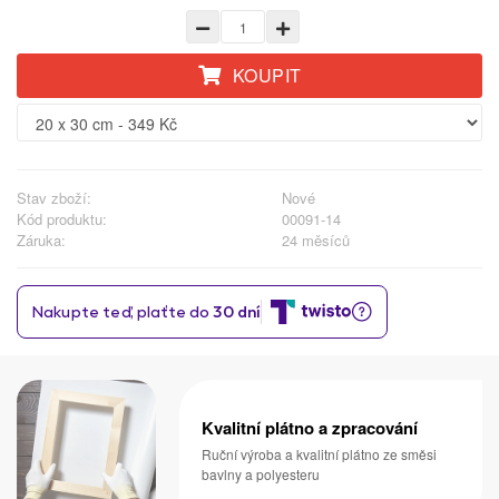
KOUPIT
Stav zboží:
Nové
Kód produktu:
00091-14
Záruka:
24 měsíců
Kvalitní plátno a zpracování
Ruční výroba a kvalitní plátno ze směsi
bavlny a polyesteru