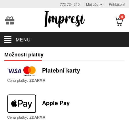
773 724 210
Můj účet
Přihlášení
0
MENU
Možnosti platby
Platební karty
Cena platby:
ZDARMA
Apple Pay
Cena platby:
ZDARMA