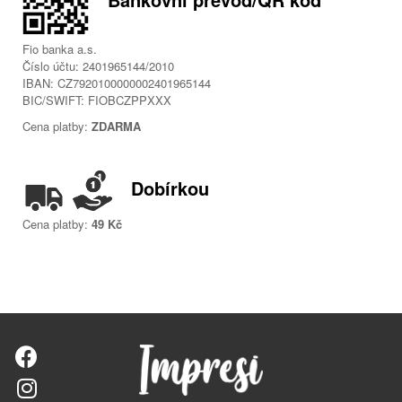
Bankovní převod/QR kód
Fio banka a.s.
Číslo účtu: 2401965144/2010
IBAN: CZ7920100000002401965144
BIC/SWIFT: FIOBCZPPXXX
Cena platby:
ZDARMA
Dobírkou
Cena platby:
49 Kč