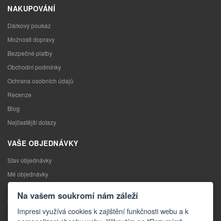
NAKUPOVÁNÍ
Dárkový poukaz
Možnosti dopravy
Bezpečné platby
Obchodní podmínky
Ochrana osobních údajů
Recenze
Blog
Nejčastější dotazy
VAŠE OBJEDNÁVKY
Stav objednávky
Mé objednávky
Výměna zboží
Na vašem soukromí nám záleží
Odstoupení od kupní smlouvy
Impresi využívá cookies k zajištění funkčnosti webu a k
Reklamace