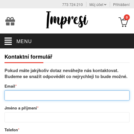
773 724 210
Můj účet
Přihlášení
0
MENU
Kontaktní formulář
Pokud máte jakýkoliv dotaz neváhejte nás kontaktovat.
Budeme se snažit odpovědět co nejrychleji to bude možné.
Email
*
Jméno a příjmení
*
Telefon
*