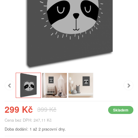
299 Kč
399 Kč
Skladem
Cena bez DPH: 247,11 Kč
Doba dodání: 1 až 2 pracovní dny.