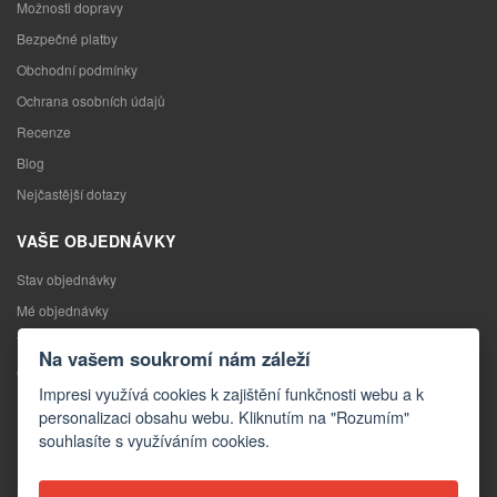
Možnosti dopravy
Bezpečné platby
Obchodní podmínky
Ochrana osobních údajů
Recenze
Blog
Nejčastější dotazy
VAŠE OBJEDNÁVKY
Stav objednávky
Mé objednávky
Výměna zboží
Na vašem soukromí nám záleží
Odstoupení od kupní smlouvy
Impresi využívá cookies k zajištění funkčnosti webu a k
Reklamace
personalizaci obsahu webu. Kliknutím na "Rozumím"
souhlasíte s využíváním cookies.
KONTAKTY
Kontakty