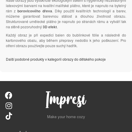
Naše obrazy jsou vytisknuté ekologickým tiskem s hygienicky nezávadnými
latexovými barvami na kvalitní malířské plátno, které je napnuto na bytelný
rám z
borovicového dřeva
. Díky použití kvalitních technologií a barev,
můžeme garantovat barevnou stálost a dlouhou životnost obrazu.
Strukturované umělecké plátno je napnuto po stranách rámu a vytváří tak
na stěně pozoruhodný
3D efekt
.
Každý obraz je při expedici balen do bublinkové fólie a následně do
kartonového obalu, aby během přepravy nedošlo k jeho poškození. Pro
otření obrazu používejte pouze suchý hadřík.
Další podobné produkty v kategorii obrazy do dětského pokoje
Make your home cozy