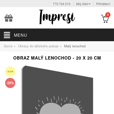
773 724 210
Můj účet
Přihlášení
0
MENU
»
»
Domů
Obrazy do dětského pokoje
Malý lenochod
OBRAZ MALÝ LENOCHOD - 20 X 20 CM
SLEVA
-25%