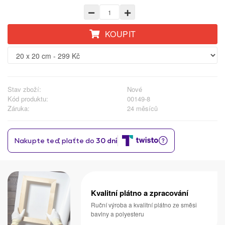
KOUPIT
Stav zboží:
Nové
Kód produktu:
00149-8
Záruka:
24 měsíců
Kvalitní plátno a zpracování
Ruční výroba a kvalitní plátno ze směsi
bavlny a polyesteru