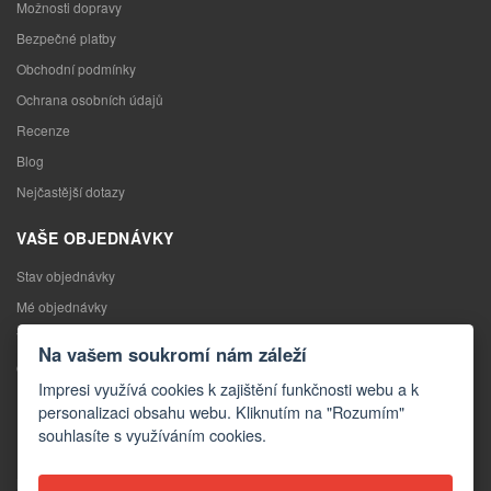
Možnosti dopravy
Bezpečné platby
Obchodní podmínky
Ochrana osobních údajů
Recenze
Blog
Nejčastější dotazy
VAŠE OBJEDNÁVKY
Stav objednávky
Mé objednávky
Výměna zboží
Na vašem soukromí nám záleží
Odstoupení od kupní smlouvy
Impresi využívá cookies k zajištění funkčnosti webu a k
Reklamace
personalizaci obsahu webu. Kliknutím na "Rozumím"
souhlasíte s využíváním cookies.
KONTAKTY
Kontakty