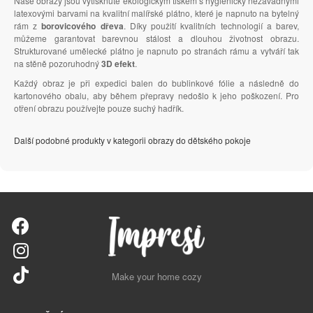
Naše obrazy jsou vytisknuté ekologickým tiskem s hygienicky nezávadnými
latexovými barvami na kvalitní malířské plátno, které je napnuto na bytelný
rám z
borovicového dřeva
. Díky použití kvalitních technologií a barev,
můžeme garantovat barevnou stálost a dlouhou životnost obrazu.
Strukturované umělecké plátno je napnuto po stranách rámu a vytváří tak
na stěně pozoruhodný
3D efekt
.
Každý obraz je při expedici balen do bublinkové fólie a následně do
kartonového obalu, aby během přepravy nedošlo k jeho poškození. Pro
otření obrazu používejte pouze suchý hadřík.
Další podobné produkty v kategorii obrazy do dětského pokoje
Make your home cozy