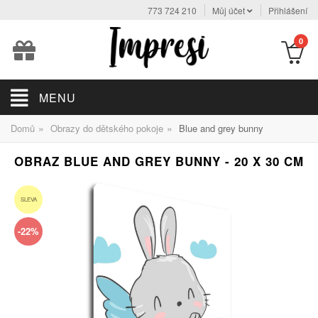
773 724 210
Můj účet
Přihlášení
0
MENU
»
»
Domů
Obrazy do dětského pokoje
Blue and grey bunny
OBRAZ BLUE AND GREY BUNNY - 20 X 30 CM
SLEVA
-22%