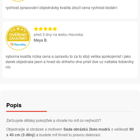
rychlost zpracování objednávky kvalita zboží cena rychlost dodání
před 3 dny na webu Heureka
Maya B.
vyborna kvalita nizka cena a opravdu to za to stoji velika spokojenist i jako
darek objednala jsem a hned do driheho dne prisli dve uz natiskle fotoknihy
nic
Popis
Zařizujete dětský pokojíček a chcete ho mít co nejhezčí?
Objednejte si obrázek s motivem
Sada obrázků žluto modrá
o velikosti
90
x 40 cm (3 dílný)
a budete mít ihned tu pravou dekoraci.