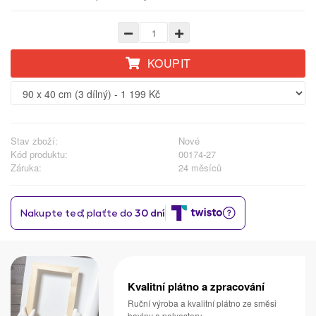
KOUPIT
Stav zboží:
Nové
Kód produktu:
00174-27
Záruka:
24 měsíců
Kvalitní plátno a zpracování
Ruční výroba a kvalitní plátno ze směsi
bavlny a polyesteru