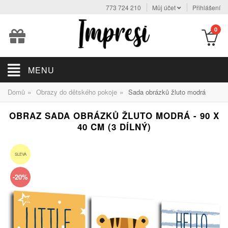
773 724 210
Můj účet
Přihlášení
0
MENU
»
»
Domů
Obrazy do dětského pokoje
Sada obrázků žluto modrá
OBRAZ SADA OBRÁZKŮ ŽLUTO MODRÁ - 90 X
40 CM (3 DÍLNÝ)
SLEVA
-20%