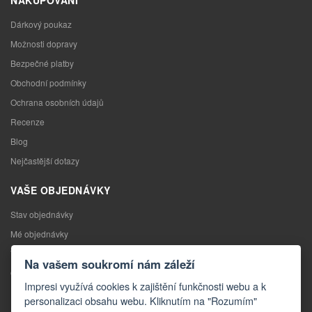
Dárkový poukaz
Možnosti dopravy
Bezpečné platby
Obchodní podmínky
Ochrana osobních údajů
Recenze
Blog
Nejčastější dotazy
VAŠE OBJEDNÁVKY
Stav objednávky
Mé objednávky
Výměna zboží
Na vašem soukromí nám záleží
Odstoupení od kupní smlouvy
Impresi využívá cookies k zajištění funkčnosti webu a k
Reklamace
personalizaci obsahu webu. Kliknutím na "Rozumím"