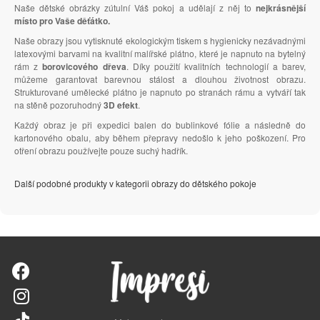
Naše dětské obrázky zútulní Váš pokoj a udělají z něj to
nejkrásnější
místo pro Vaše děťátko.
Naše obrazy jsou vytisknuté ekologickým tiskem s hygienicky nezávadnými
latexovými barvami na kvalitní malířské plátno, které je napnuto na bytelný
rám z
borovicového dřeva
. Díky použití kvalitních technologií a barev,
můžeme garantovat barevnou stálost a dlouhou životnost obrazu.
Strukturované umělecké plátno je napnuto po stranách rámu a vytváří tak
na stěně pozoruhodný
3D efekt
.
Každý obraz je při expedici balen do bublinkové fólie a následně do
kartonového obalu, aby během přepravy nedošlo k jeho poškození. Pro
otření obrazu používejte pouze suchý hadřík.
Další podobné produkty v kategorii obrazy do dětského pokoje