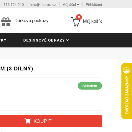
773 724 210
info@impresi.cz
Můj účet
Přihlášení
0
Dárkové poukazy
Můj košík
PKY
DESIGNOVÉ OBRAZY
 (3 DÍLNÝ)
Skladem
KOUPIT