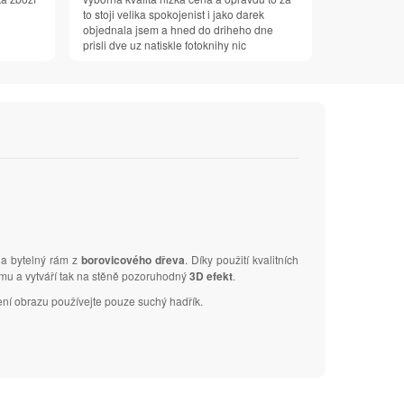
to stoji velika spokojenist i jako darek
objednala jsem a hned do driheho dne
prisli dve uz natiskle fotoknihy nic
na bytelný rám z
borovicového dřeva
. Díky použití kvalitních
ámu a vytváří tak na stěně pozoruhodný
3D efekt
.
ení obrazu používejte pouze suchý hadřík.