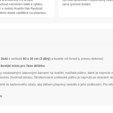
chost nahrávání fotek a výběru
cena rychlost dodání
 i v mobilu Kvalitní tisk Rychlost
elmi dobře zajištěné na přepravu
 žlutá
o velikosti
60 x 30 cm (3 dílný)
a budete mít ihned tu pravou dekoraci.
rásnější místo pro Vaše děťátko.
y nezávadnými latexovými barvami na kvalitní malířské plátno, které je napnuto 
dlouhou životnost obrazu. Strukturované umělecké plátno je napnuto po stranách r
ledně do kartonového obalu, aby během přepravy nedošlo k jeho poškození. Pro otř
je