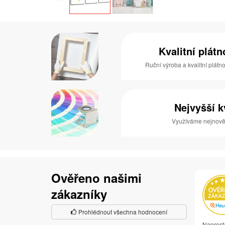
Kvalitní plát
Ruční výroba a kvalitní plátn
Nejvyšší k
Využíváme nejnověj
Ověřeno našimi
zákazníky
Prohlédnout všechna hodnocení
Naprost