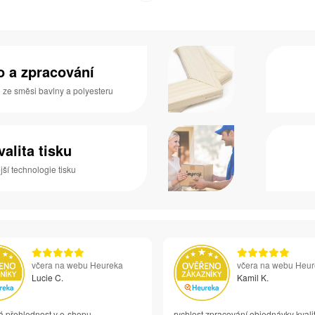
no a zpracování
o ze směsi bavlny a polyesteru
valita tisku
ší technologie tisku
včera na webu Heureka
včera na webu Heu
Lucie C.
Kamil K.
á přehlednost v e-shopu
rychlost zpracování objednávky kvali