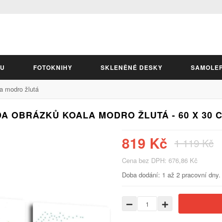
LU
FOTOKNIHY
SKLENĚNÉ DESKY
SAMOLE
a modro žlutá
A OBRÁZKŮ KOALA MODRO ŽLUTÁ - 60 X 30 CM
819 Kč
1 119 Kč
Cena bez DPH: 676,86 Kč
Doba dodání: 1 až 2 pracovní dny.