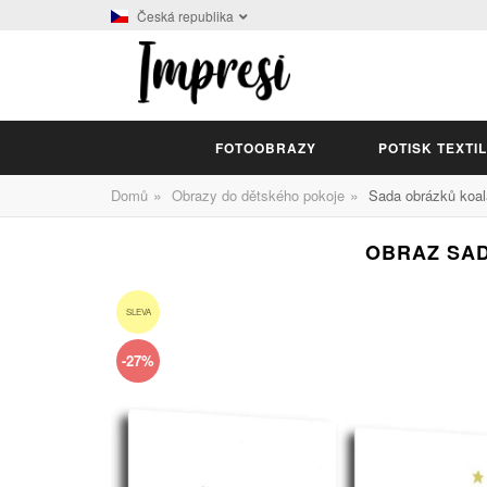
Česká republika
FOTOOBRAZY
POTISK TEXTI
»
»
Domů
Obrazy do dětského pokoje
Sada obrázků koal
OBRAZ SAD
SLEVA
-27%