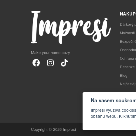
NAKUP
Dárkový 
Možnosti
Bezpečné
Obchodní
Make your home cozy
Ochrana 
Recenze
Blog
Nejčastěj
Na vašem soukromí
Impresi využívá cookies
obsahu webu. Kliknutím
Copyright © 2026 Impresi