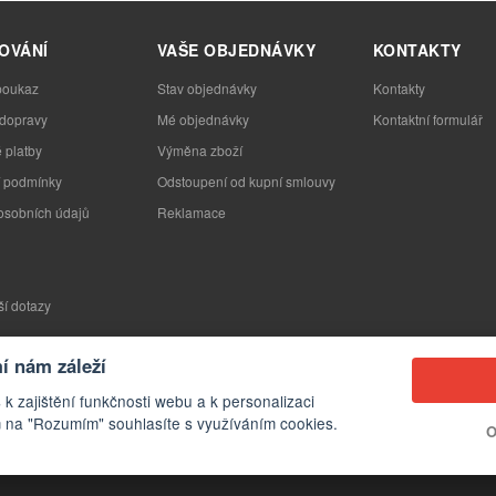
OVÁNÍ
VAŠE OBJEDNÁVKY
KONTAKTY
poukaz
Stav objednávky
Kontakty
 dopravy
Mé objednávky
Kontaktní formulář
 platby
Výměna zboží
 podmínky
Odstoupení od kupní smlouvy
osobních údajů
Reklamace
ší dotazy
 nám záleží
 k zajištění funkčnosti webu a k personalizaci
 na "Rozumím" souhlasíte s využíváním cookies.
O