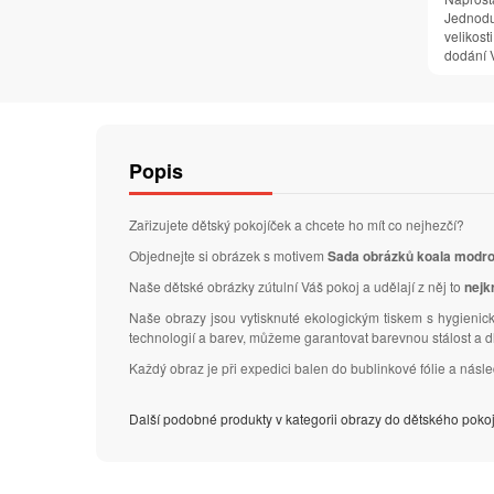
Jednodu
velikosti
dodání V
Popis
Zařizujete dětský pokojíček a chcete ho mít co nejhezčí?
Objednejte si obrázek s motivem
Sada obrázků koala modro
Naše dětské obrázky zútulní Váš pokoj a udělají z něj to
nejk
Naše obrazy jsou vytisknuté ekologickým tiskem s hygienick
technologií a barev, můžeme garantovat barevnou stálost a 
Každý obraz je při expedici balen do bublinkové fólie a nás
Další podobné produkty v kategorii obrazy do dětského poko