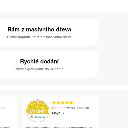
Rám z masivního dřeva
Plátno napnuté na rám z masivního dřeva
Rychlé dodání
Zboží expedujeme do 24 hodin
reka
včera na webu Heureka
Maya B.
ta zboží
vyborna kvalita nizka cena a opravdu to za