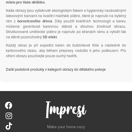
místo pro Vaše děťátko.
Naše obrazy jsou vytisknuté ekologickým tiskem s hygienicky nezávadnými
latexovými barvami na kvalitní malířské plátno, které je napnuto na bytelný
rám z
borovicového dřeva
. Díky použití kvalitních technologií a barev,
můžeme garantovat barevnou stálost a dlouhou životnost obrazu.
Strukturované umělecké plátno je napnuto po stranách rámu a vytváří tak
na stěně pozoruhodný
3D efekt
.
Každý obraz je při expedici balen do bublinkové fólie a následně do
kartonového obalu, aby během přepravy nedošlo k jeho poškození. Pro
otření obrazu používejte pouze suchý hadřík.
Další podobné produkty v kategorii obrazy do dětského pokoje
Make your home cozy