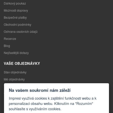
Dárkový poukaz
Možnosti dopravy
Bezpečné platby
Obchodní podmínky
Ochrana osobních údajů
Recenze
Blog
Nejčastější dotazy
VAŠE OBJEDNÁVKY
Stav objednávky
Mé objednávky
Výměna zboží
Na vašem soukromí nám záleží
Odstoupení od kupní smlouvy
Impresi využívá cookies k zajištění funkčnosti webu a k
Reklamace
personalizaci obsahu webu. Kliknutím na "Rozumím"
souhlasíte s využíváním cookies.
KONTAKTY