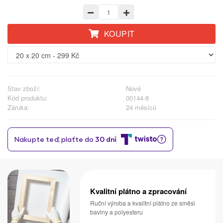
KOUPIT
Stav zboží:
Nové
Kód produktu:
00144-8
Záruka:
24 měsíců
Kvalitní plátno a zpracování
Ruční výroba a kvalitní plátno ze směsi
bavlny a polyesteru