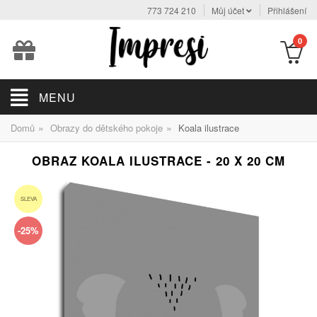
773 724 210
Můj účet
Přihlášení
0
MENU
»
»
Domů
Obrazy do dětského pokoje
Koala ilustrace
OBRAZ KOALA ILUSTRACE - 20 X 20 CM
SLEVA
-25%