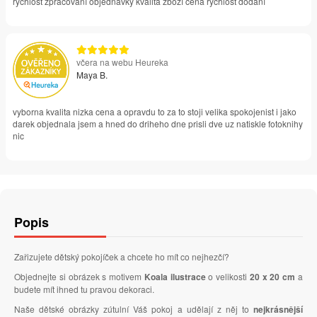
rychlost zpracování objednávky kvalita zboží cena rychlost dodání
včera na webu Heureka
Maya B.
vyborna kvalita nizka cena a opravdu to za to stoji velika spokojenist i jako
darek objednala jsem a hned do driheho dne prisli dve uz natiskle fotoknihy
nic
Popis
Zařizujete dětský pokojíček a chcete ho mít co nejhezčí?
Objednejte si obrázek s motivem
Koala ilustrace
o velikosti
20 x 20 cm
a
budete mít ihned tu pravou dekoraci.
Naše dětské obrázky zútulní Váš pokoj a udělají z něj to
nejkrásnější