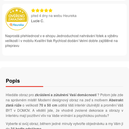
před 4 dny na webu Heureka
Lucie C.
Naprostá přehlednost v e-shopu Jednoduchost nahrávání fotek a výběru
velikosti i v mobilu Kvalitní tisk Rychlost dodání Velmi dobře zajištěné na
přepravu
Popis
Hledáte obraz pro
zkrášlení a zútulnění Vaší domácnosti
? Potom jste zde
na správném místě! Moderní designový obraz na zeď s motivem
Abstrakt
zlatá růže
o velikosti
70 x 50 cm
udělá Váš interiér útulnější a promění Váš
BYT v DOMOV. A věděli jste, že vhodně zvolené dekorace a obrazy v
interiéru mají pozitivní vliv na Vaše vnímání a psychickou pohodu?
Vyberte si svůj obraz, během jedné minuty vytvořte objednávku a my Vám ji
do
24 hodin odešleme
.