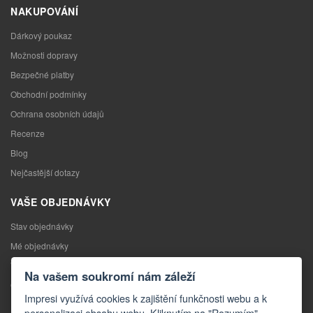
NAKUPOVÁNÍ
Dárkový poukaz
Možnosti dopravy
Bezpečné platby
Obchodní podmínky
Ochrana osobních údajů
Recenze
Blog
Nejčastější dotazy
VAŠE OBJEDNÁVKY
Stav objednávky
Mé objednávky
Výměna zboží
Na vašem soukromí nám záleží
Odstoupení od kupní smlouvy
Impresi využívá cookies k zajištění funkčnosti webu a k
Reklamace
personalizaci obsahu webu. Kliknutím na "Rozumím"