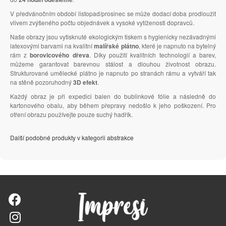
V předvánočním období listopad/prosinec se může dodací doba prodloužit
vlivem zvýšeného počtu objednávek a vysoké vytíženosti dopravců.
Naše obrazy jsou vytisknuté ekologickým tiskem s hygienicky nezávadnými
latexovými barvami na kvalitní
malířské plátno
, které je napnuto na bytelný
rám z
borovicového dřeva
. Díky použití kvalitních technologií a barev,
můžeme garantovat barevnou stálost a dlouhou životnost obrazu.
Strukturované umělecké plátno je napnuto po stranách rámu a vytváří tak
na stěně pozoruhodný
3D efekt
.
Každý obraz je při expedici balen do bublinkové fólie a následně do
kartonového obalu, aby během přepravy nedošlo k jeho poškození. Pro
otření obrazu používejte pouze suchý hadřík.
Další podobné produkty v kategorii abstrakce