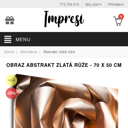
773 724 210
Můj účet
Přihlášení
0
MENU
»
»
Domů
Abstrakce
Abstrakt zlatá růže
OBRAZ ABSTRAKT ZLATÁ RŮŽE - 70 X 50 CM
SLEVA
-25%