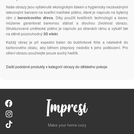
Naše obrazy jsou vytisknuté ekologickým tiskem s hygienicky nezávadnými
latexovými barvami na kvalitní malířské plátno, které je napnuto na bytelný
rám z
borovicového dřeva
. Díky použití kvalitních technologií a barev,
můžeme garantovat barevnou stálost a dlouhou životnost obrazu.
Strukturované umělecké plátno je napnuto po stranách rámu a vytváří tak
na stěně pozoruhodný
3D efekt
.
Každý obraz je při expedici balen do bublinkové fólie a následně do
kartonového obalu, aby během přepravy nedošlo k jeho poškození. Pro
otření obrazu používejte pouze suchý hadřík.
Další podobné produkty v kategorii obrazy do dětského pokoje
Make your home cozy