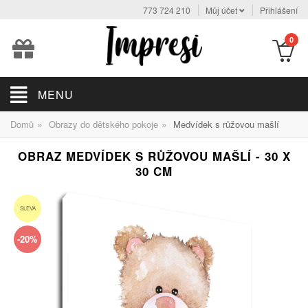
773 724 210
Můj účet
Přihlášení
0
MENU
»
»
Domů
Obrazy do dětského pokoje
Medvídek s růžovou mašlí
OBRAZ MEDVÍDEK S RŮŽOVOU MAŠLÍ - 30 X
30 CM
SLEVA
-20%