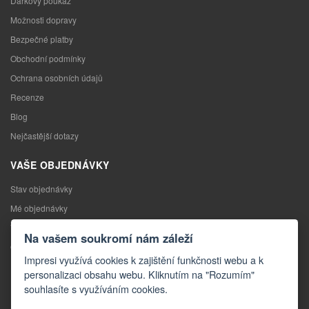
Dárkový poukaz
Možnosti dopravy
Bezpečné platby
Obchodní podmínky
Ochrana osobních údajů
Recenze
Blog
Nejčastější dotazy
VAŠE OBJEDNÁVKY
Stav objednávky
Mé objednávky
Výměna zboží
Na vašem soukromí nám záleží
Odstoupení od kupní smlouvy
Impresi využívá cookies k zajištění funkčnosti webu a k
Reklamace
personalizaci obsahu webu. Kliknutím na "Rozumím"
souhlasíte s využíváním cookies.
KONTAKTY