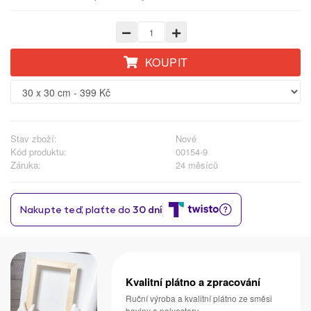
KOUPIT
Stav zboží:
Nové
Kód produktu:
00154-9
Záruka:
24 měsíců
Kvalitní plátno a zpracování
Ruční výroba a kvalitní plátno ze směsi
bavlny a polyesteru