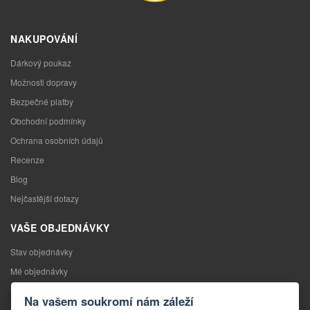
NAKUPOVÁNÍ
Dárkový poukaz
Možnosti dopravy
Bezpečné platby
Obchodní podmínky
Ochrana osobních údajů
Recenze
Blog
Nejčastější dotazy
VAŠE OBJEDNÁVKY
Stav objednávky
Mé objednávky
Výměna zboží
Na vašem soukromí nám záleží
Odstoupení od kupní smlouvy