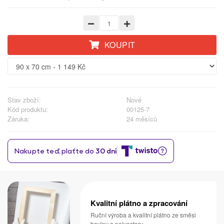
KOUPIT
Stav zboží:
Nové
Kód produktu:
00125-7
Záruka:
24 měsíců
Kvalitní plátno a zpracování
Ruční výroba a kvalitní plátno ze směsi
bavlny a polyesteru