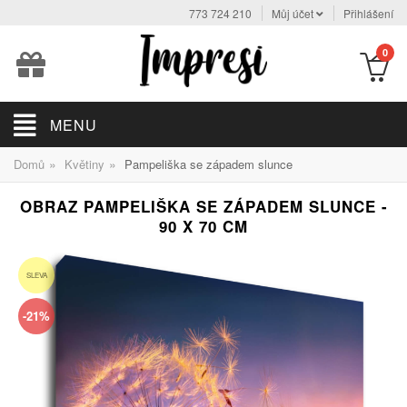
773 724 210
Můj účet
Přihlášení
0
MENU
»
»
Domů
Květiny
Pampeliška se západem slunce
OBRAZ PAMPELIŠKA SE ZÁPADEM SLUNCE -
90 X 70 CM
SLEVA
-21%