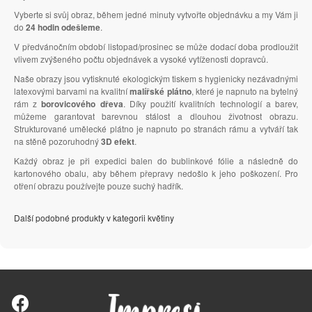
Vyberte si svůj obraz, během jedné minuty vytvořte objednávku a my Vám ji
do
24 hodin odešleme
.
V předvánočním období listopad/prosinec se může dodací doba prodloužit
vlivem zvýšeného počtu objednávek a vysoké vytíženosti dopravců.
Naše obrazy jsou vytisknuté ekologickým tiskem s hygienicky nezávadnými
latexovými barvami na kvalitní
malířské plátno
, které je napnuto na bytelný
rám z
borovicového dřeva
. Díky použití kvalitních technologií a barev,
můžeme garantovat barevnou stálost a dlouhou životnost obrazu.
Strukturované umělecké plátno je napnuto po stranách rámu a vytváří tak
na stěně pozoruhodný
3D efekt
.
Každý obraz je při expedici balen do bublinkové fólie a následně do
kartonového obalu, aby během přepravy nedošlo k jeho poškození. Pro
otření obrazu používejte pouze suchý hadřík.
Další podobné produkty v kategorii květiny