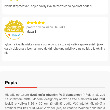
rychlost zpracování objednávky kvalita zboží cena rychlost dodání
před 2 dny na webu Heureka
Maya B.
vyborna kvalita nizka cena a opravdu to za to stoji velika spokojenist i jako
darek objednala jsem a hned do driheho dne prisli dve uz natiskle fotoknihy
nic
Popis
Hledáte obraz pro
zkrášlení a zútulnění Vaší domácnosti
? Potom jste zde
na správném místě! Moderní designový obraz na zeď s motivem
Abstrakt
lesklý
o velikosti
90 x 30 cm (3 dílný)
udělá Váš interiér útulnější a
promění Váš BYT v DOMOV. A věděli jste, že vhodně zvolené dekorace a