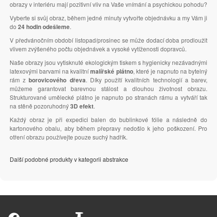
obrazy v interiéru mají pozitivní vliv na Vaše vnímání a psychickou pohodu?
Vyberte si svůj obraz, během jedné minuty vytvořte objednávku a my Vám ji
do
24 hodin odešleme
.
V předvánočním období listopad/prosinec se může dodací doba prodloužit
vlivem zvýšeného počtu objednávek a vysoké vytíženosti dopravců.
Naše obrazy jsou vytisknuté ekologickým tiskem s hygienicky nezávadnými
latexovými barvami na kvalitní
malířské plátno
, které je napnuto na bytelný
rám z
borovicového dřeva
. Díky použití kvalitních technologií a barev,
můžeme garantovat barevnou stálost a dlouhou životnost obrazu.
Strukturované umělecké plátno je napnuto po stranách rámu a vytváří tak
na stěně pozoruhodný
3D efekt
.
Každý obraz je při expedici balen do bublinkové fólie a následně do
kartonového obalu, aby během přepravy nedošlo k jeho poškození. Pro
otření obrazu používejte pouze suchý hadřík.
Další podobné produkty v kategorii abstrakce