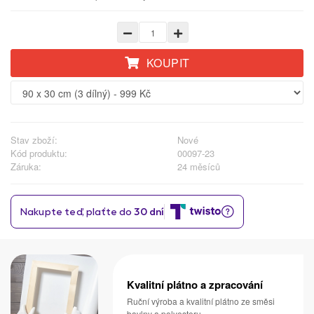
KOUPIT
Stav zboží:
Nové
Kód produktu:
00097-23
Záruka:
24 měsíců
Kvalitní plátno a zpracování
Ruční výroba a kvalitní plátno ze směsi
bavlny a polyesteru