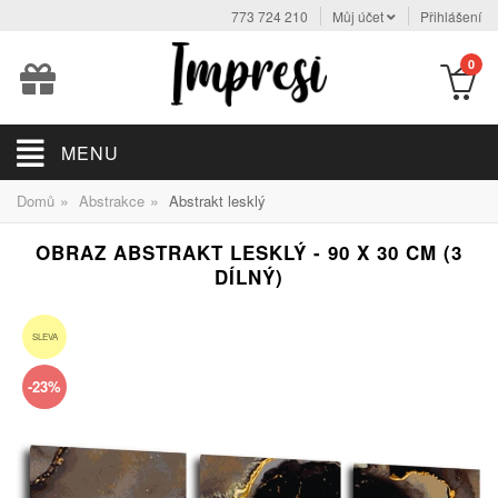
773 724 210
Můj účet
Přihlášení
0
MENU
»
»
Domů
Abstrakce
Abstrakt lesklý
OBRAZ ABSTRAKT LESKLÝ - 90 X 30 CM (3
DÍLNÝ)
SLEVA
-23%