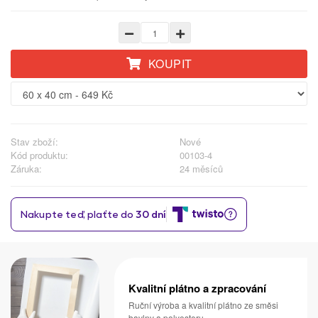
KOUPIT
Stav zboží:
Nové
Kód produktu:
00103-4
Záruka:
24 měsíců
Kvalitní plátno a zpracování
Ruční výroba a kvalitní plátno ze směsi
bavlny a polyesteru