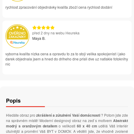
rychlost zpracování objednávky kvalita zboží cena rychlost dodání
před 2 dny na webu Heureka
Maya B.
vyborna kvalita nizka cena a opravdu to za to stoji velika spokojenist i jako
darek objednala jsem a hned do driheho dne prisli dve uz natiskle fotoknihy
nic
Popis
Hledáte obraz pro
zkrášlení a zútulnění Vaší domácnosti
? Potom jste zde
na správném místě! Moderní designový obraz na zeď s motivem
Abstrakt
modrý s oranžovým detailem
o velikosti
60 x 40 cm
udělá Váš interiér
útulnější a promění Váš BYT v DOMOV. A věděli jste, že vhodně zvolené