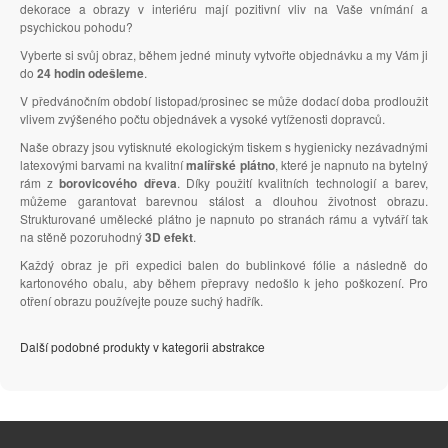
dekorace a obrazy v interiéru mají pozitivní vliv na Vaše vnímání a
psychickou pohodu?
Vyberte si svůj obraz, během jedné minuty vytvořte objednávku a my Vám ji
do
24 hodin odešleme
.
V předvánočním období listopad/prosinec se může dodací doba prodloužit
vlivem zvýšeného počtu objednávek a vysoké vytíženosti dopravců.
Naše obrazy jsou vytisknuté ekologickým tiskem s hygienicky nezávadnými
latexovými barvami na kvalitní
malířské plátno
, které je napnuto na bytelný
rám z
borovicového dřeva
. Díky použití kvalitních technologií a barev,
můžeme garantovat barevnou stálost a dlouhou životnost obrazu.
Strukturované umělecké plátno je napnuto po stranách rámu a vytváří tak
na stěně pozoruhodný
3D efekt
.
Každý obraz je při expedici balen do bublinkové fólie a následně do
kartonového obalu, aby během přepravy nedošlo k jeho poškození. Pro
otření obrazu používejte pouze suchý hadřík.
Další podobné produkty v kategorii abstrakce