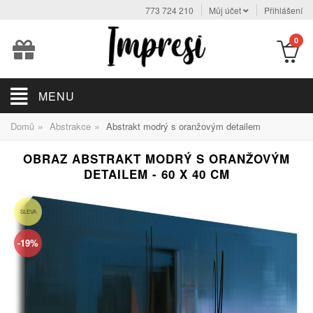
773 724 210
Můj účet
Přihlášení
0
MENU
»
»
Domů
Abstrakce
Abstrakt modrý s oranžovým detailem
OBRAZ ABSTRAKT MODRÝ S ORANŽOVÝM
DETAILEM - 60 X 40 CM
SLEVA
-19%