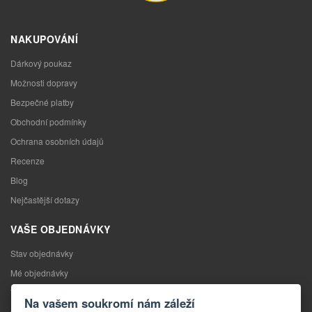
NAKUPOVÁNÍ
Dárkový poukaz
Možnosti dopravy
Bezpečné platby
Obchodní podmínky
Ochrana osobních údajů
Recenze
Blog
Nejčastější dotazy
VAŠE OBJEDNÁVKY
Stav objednávky
Mé objednávky
Výměna zboží
Na vašem soukromí nám záleží
Odstoupení od kupní smlouvy