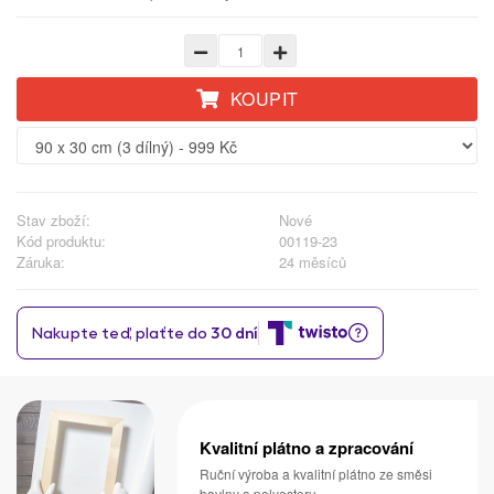
KOUPIT
Stav zboží:
Nové
Kód produktu:
00119-23
Záruka:
24 měsíců
Kvalitní plátno a zpracování
Ruční výroba a kvalitní plátno ze směsi
bavlny a polyesteru