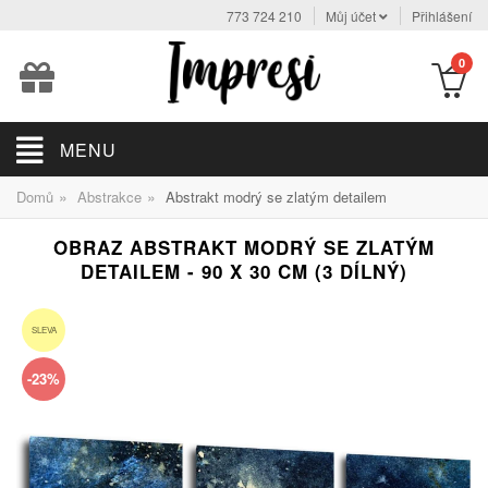
773 724 210
Můj účet
Přihlášení
0
MENU
»
»
Domů
Abstrakce
Abstrakt modrý se zlatým detailem
OBRAZ ABSTRAKT MODRÝ SE ZLATÝM
DETAILEM - 90 X 30 CM (3 DÍLNÝ)
SLEVA
-23%