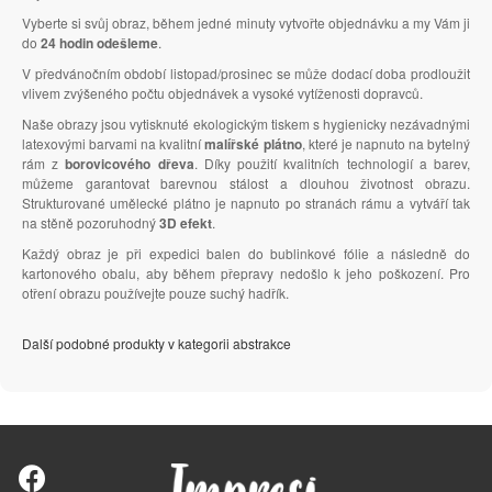
Vyberte si svůj obraz, během jedné minuty vytvořte objednávku a my Vám ji
do
24 hodin odešleme
.
V předvánočním období listopad/prosinec se může dodací doba prodloužit
vlivem zvýšeného počtu objednávek a vysoké vytíženosti dopravců.
Naše obrazy jsou vytisknuté ekologickým tiskem s hygienicky nezávadnými
latexovými barvami na kvalitní
malířské plátno
, které je napnuto na bytelný
rám z
borovicového dřeva
. Díky použití kvalitních technologií a barev,
můžeme garantovat barevnou stálost a dlouhou životnost obrazu.
Strukturované umělecké plátno je napnuto po stranách rámu a vytváří tak
na stěně pozoruhodný
3D efekt
.
Každý obraz je při expedici balen do bublinkové fólie a následně do
kartonového obalu, aby během přepravy nedošlo k jeho poškození. Pro
otření obrazu používejte pouze suchý hadřík.
Další podobné produkty v kategorii abstrakce