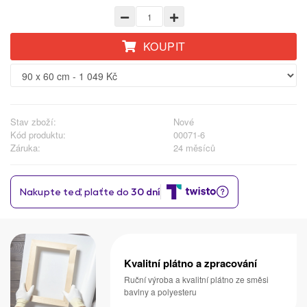
KOUPIT
Stav zboží:
Nové
Kód produktu:
00071-6
Záruka:
24 měsíců
Kvalitní plátno a zpracování
Ruční výroba a kvalitní plátno ze směsi
bavlny a polyesteru