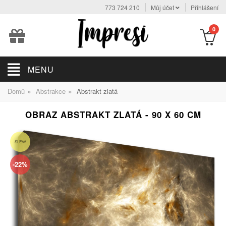
773 724 210
Můj účet
Přihlášení
0
MENU
»
»
Domů
Abstrakce
Abstrakt zlatá
OBRAZ ABSTRAKT ZLATÁ - 90 X 60 CM
SLEVA
-22%