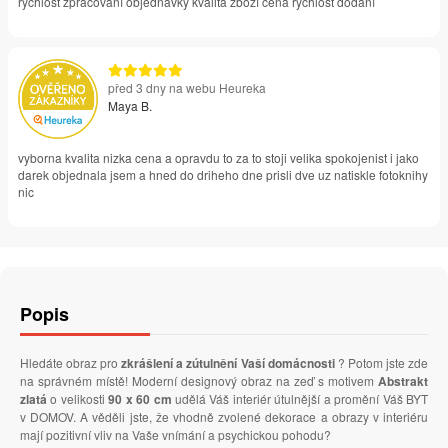
rychlost zpracování objednávky kvalita zboží cena rychlost dodání
před 3 dny na webu Heureka
Maya B.
vyborna kvalita nizka cena a opravdu to za to stoji velika spokojenist i jako
darek objednala jsem a hned do driheho dne prisli dve uz natiskle fotoknihy
nic
Popis
Hledáte obraz pro
zkrášlení a zútulnění Vaší domácnosti
? Potom jste zde
na správném místě! Moderní designový obraz na zeď s motivem
Abstrakt
zlatá
o velikosti
90 x 60 cm
udělá Váš interiér útulnější a promění Váš BYT
v DOMOV. A věděli jste, že vhodně zvolené dekorace a obrazy v interiéru
mají pozitivní vliv na Vaše vnímání a psychickou pohodu?