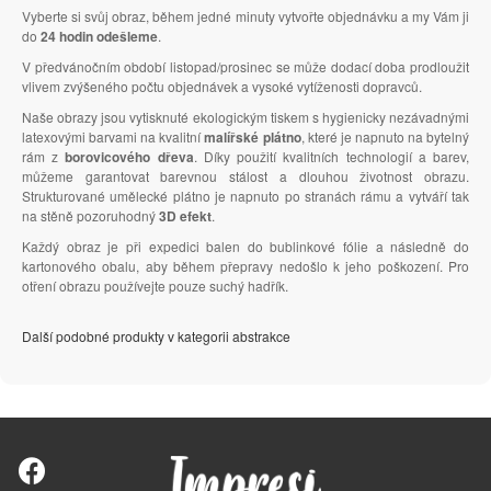
Vyberte si svůj obraz, během jedné minuty vytvořte objednávku a my Vám ji
do
24 hodin odešleme
.
V předvánočním období listopad/prosinec se může dodací doba prodloužit
vlivem zvýšeného počtu objednávek a vysoké vytíženosti dopravců.
Naše obrazy jsou vytisknuté ekologickým tiskem s hygienicky nezávadnými
latexovými barvami na kvalitní
malířské plátno
, které je napnuto na bytelný
rám z
borovicového dřeva
. Díky použití kvalitních technologií a barev,
můžeme garantovat barevnou stálost a dlouhou životnost obrazu.
Strukturované umělecké plátno je napnuto po stranách rámu a vytváří tak
na stěně pozoruhodný
3D efekt
.
Každý obraz je při expedici balen do bublinkové fólie a následně do
kartonového obalu, aby během přepravy nedošlo k jeho poškození. Pro
otření obrazu používejte pouze suchý hadřík.
Další podobné produkty v kategorii abstrakce