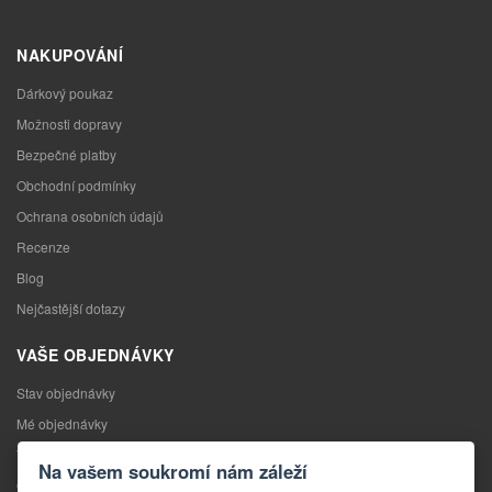
NAKUPOVÁNÍ
Dárkový poukaz
Možnosti dopravy
Bezpečné platby
Obchodní podmínky
Ochrana osobních údajů
Recenze
Blog
Nejčastější dotazy
VAŠE OBJEDNÁVKY
Stav objednávky
Mé objednávky
Výměna zboží
Na vašem soukromí nám záleží
Odstoupení od kupní smlouvy