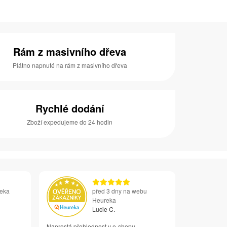
Rám z masivního dřeva
Plátno napnuté na rám z masivního dřeva
Rychlé dodání
Zboží expedujeme do 24 hodin
reka
před 3 dny na webu
Heureka
Lucie C.
Naprostá přehlednost v e-shopu