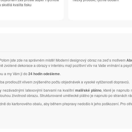
 skvělá kvalita tisku
Potom jste zde na správném místě! Moderní designový obraz na zeď s motivem
Abs
ně zvolené dekorace a obrazy v interiéru mají pozitivní vliv na Vaše vnímání a ps
vku a my Vám ji do
24 hodin odešleme
.
ba prodloužit vlivem zvýšeného počtu objednávek a vysoké vytíženosti dopravců.
ky nezávadnými latexovými barvami na kvalitní
malířské plátno
, které je napnuto
dlouhou životnost obrazu. Strukturované umělecké plátno je napnuto po stranách r
ledně do kartonového obalu, aby během přepravy nedošlo k jeho poškození. Pro otř