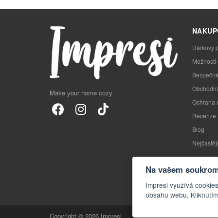
NAKUP
Dárkový 
Možnosti
Bezpečné
Obchodní
Make your home cozy
Ochrana 
Recenze
Blog
Nejčastěj
Na vašem soukromí
Impresi využívá cookies
obsahu webu. Kliknutím
Copyright © 2026 Impresi