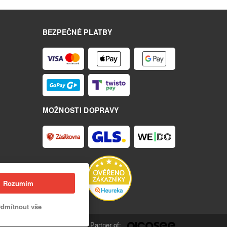
BEZPEČNÉ PLATBY
MOŽNOSTI DOPRAVY
Rozumím
dmítnout vše
Partner of: