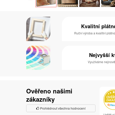
Kvalitní plát
Ruční výroba a kvalitní plátn
Nejvyšší k
Využíváme nejnověj
Ověřeno našimi
zákazníky
Prohlédnout všechna hodnocení
Určitě s