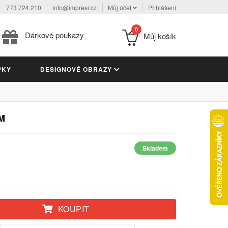
773 724 210
info@impresi.cz
Můj účet
Přihlášení
0
Dárkové poukazy
Můj košík
PKY
DESIGNOVÉ OBRAZY
M
Skladem
KOUPIT