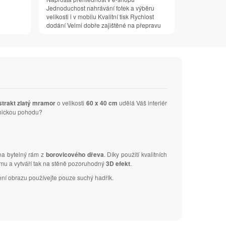
Jednoduchost nahrávání fotek a výběru
velikosti i v mobilu Kvalitní tisk Rychlost
dodání Velmi dobře zajištěné na přepravu
trakt zlatý mramor
o velikosti
60 x 40 cm
udělá Váš interiér
ychickou pohodu?
 na bytelný rám z
borovicového dřeva
. Díky použití kvalitních
ámu a vytváří tak na stěně pozoruhodný
3D efekt
.
ení obrazu používejte pouze suchý hadřík.