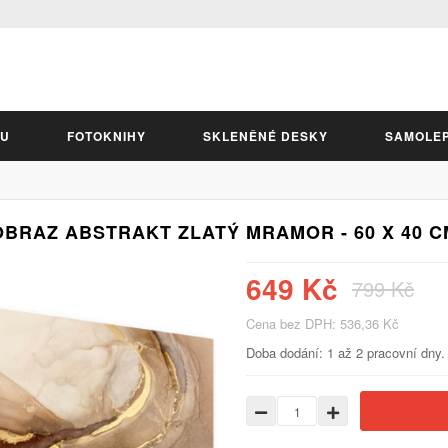
LU
FOTOKNIHY
SKLENĚNÉ DESKY
SAMOLE
OBRAZ ABSTRAKT ZLATÝ MRAMOR - 60 X 40 C
649 Kč
799 Kč
Cena bez DPH: 536,36 Kč
Doba dodání: 1 až 2 pracovní dny.