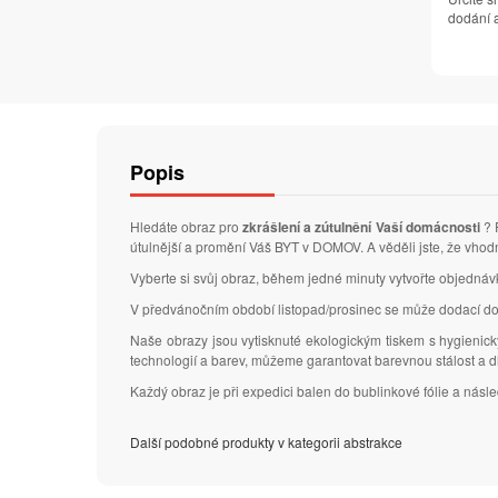
dodání a
Popis
Hledáte obraz pro
zkrášlení a zútulnění Vaší domácnosti
? 
útulnější a promění Váš BYT v DOMOV. A věděli jste, že vhod
Vyberte si svůj obraz, během jedné minuty vytvořte objedná
V předvánočním období listopad/prosinec se může dodací do
Naše obrazy jsou vytisknuté ekologickým tiskem s hygienic
technologií a barev, můžeme garantovat barevnou stálost a 
Každý obraz je při expedici balen do bublinkové fólie a nás
Další podobné produkty v kategorii abstrakce