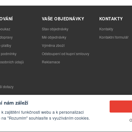
OVÁNÍ
VAŠE OBJEDNÁVKY
KONTAKTY
poukaz
Stav objednávky
Kontakty
 dopravy
Mé objednávky
Kontaktní formulář
 platby
Výměna zboží
 podmínky
Odstoupení od kupní smlouvy
osobních údajů
Reklamace
ší dotazy
 nám záleží
 k zajištění funkčnosti webu a k personalizaci
 na "Rozumím" souhlasíte s využíváním cookies.
O