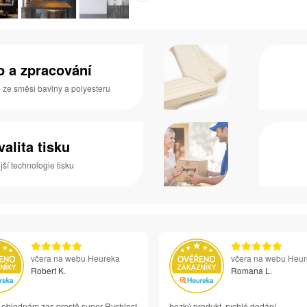
no a zpracování
o ze směsi bavlny a polyesteru
valita tisku
ší technologie tisku
včera na webu Heureka
včera na webu Heu
Robert K.
Romana L.
i objednám zas prostě super Rychlost
hezký produkt, rychlé dodání