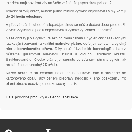
interiéru mají pozitivní vliv na Vaše vnímání a psychickou pohodu?
Vyberte si svůj obraz, během jedné minuty vytvořte objednávku a my Vám ji
do
24 hodin odešleme
.
V předvánočním období listopad/prosinec se může dodací doba prodloužit
vlivem zvýšeného počtu objednávek a vysoké vytíženosti dopravců.
Naše obrazy jsou vytisknuté ekologickým tiskem s hygienicky nezávadnými
latexovými barvami na kvalitní
malířské plátno
, které je napnuto na bytelný
rám z
borovicového dřeva
. Díky použití kvalitních technologií a barev,
můžeme garantovat barevnou stálost a dlouhou životnost obrazu.
Strukturované umělecké plátno je napnuto po stranách rámu a vytváří tak
na stěně pozoruhodný
3D efekt
.
Každý obraz je při expedici balen do bublinkové fólie a následně do
kartonového obalu, aby během přepravy nedošlo k jeho poškození. Pro
otření obrazu používejte pouze suchý hadřík.
Další podobné produkty v kategorii abstrakce