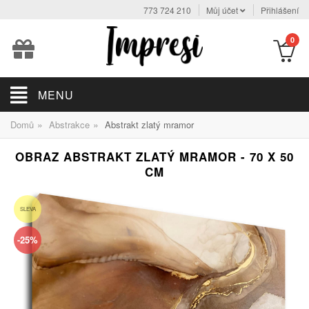
773 724 210
Můj účet
Přihlášení
0
MENU
»
»
Domů
Abstrakce
Abstrakt zlatý mramor
OBRAZ ABSTRAKT ZLATÝ MRAMOR - 70 X 50
CM
SLEVA
-25%