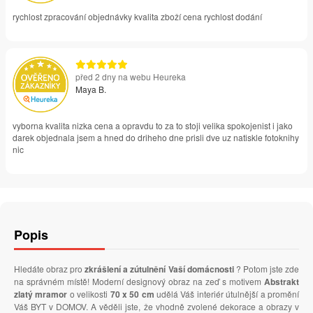
rychlost zpracování objednávky kvalita zboží cena rychlost dodání
před 2 dny na webu Heureka
Maya B.
vyborna kvalita nizka cena a opravdu to za to stoji velika spokojenist i jako
darek objednala jsem a hned do driheho dne prisli dve uz natiskle fotoknihy
nic
Popis
Hledáte obraz pro
zkrášlení a zútulnění Vaší domácnosti
? Potom jste zde
na správném místě! Moderní designový obraz na zeď s motivem
Abstrakt
zlatý mramor
o velikosti
70 x 50 cm
udělá Váš interiér útulnější a promění
Váš BYT v DOMOV. A věděli jste, že vhodně zvolené dekorace a obrazy v