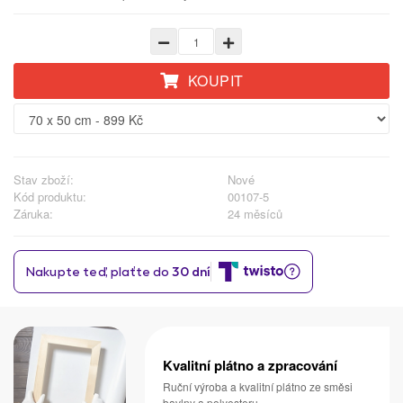
KOUPIT
Stav zboží:
Nové
Kód produktu:
00107-5
Záruka:
24 měsíců
Kvalitní plátno a zpracování
Ruční výroba a kvalitní plátno ze směsi
bavlny a polyesteru