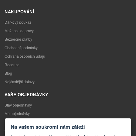
NAKUPOVÁNÍ
Dárkový poukaz
Možnosti dopravy
Bezpečné platby
Obchodní podmínky
Ochrana osobních údajů
Recenze
Blog
Nejčastější dotazy
VAŠE OBJEDNÁVKY
Stav objednávky
Mé objednávky
Výměna zboží
Na vašem soukromí nám záleží
Odstoupení od kupní smlouvy