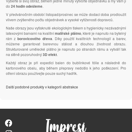
Vyberte si svůj obraz, během jedné minuty vytvořte objednávku a my Vám ji
do
24 hodin odešleme
.
V předvánočním období listopad/prosinec se může dodací doba prodloužit
vlivem zvýšeného počtu objednávek a vysoké vytíženosti dopravců.
Naše obrazy jsou vytisknuté ekologickým tiskem s hygienicky nezávadnými
latexovými barvami na kvalitní
malířské plátno
, které je napnuto na bytelný
rám z
borovicového dřeva
. Díky použití kvalitních technologií a barev,
můžeme garantovat barevnou stálost a dlouhou životnost obrazu.
Strukturované umělecké plátno je napnuto po stranách rámu a vytváří tak
na stěně pozoruhodný
3D efekt
.
Každý obraz je při expedici balen do bublinkové fólie a následně do
kartonového obalu, aby během přepravy nedošlo k jeho poškození. Pro
otření obrazu používejte pouze suchý hadřík.
Další podobné produkty v kategorii abstrakce