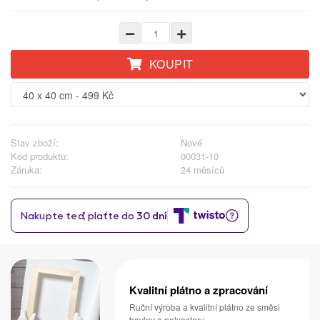
KOUPIT
Stav zboží:
Nové
Kód produktu:
00031-10
Záruka:
24 měsíců
Kvalitní plátno a zpracování
Ruční výroba a kvalitní plátno ze směsi
bavlny a polyesteru