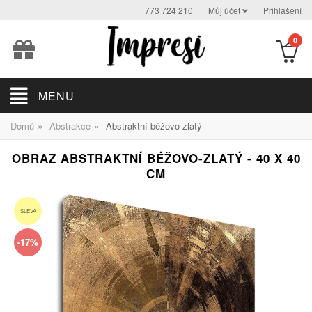
773 724 210
Můj účet
Přihlášení
0
MENU
»
»
Domů
Abstrakce
Abstraktní béžovo-zlatý
OBRAZ ABSTRAKTNÍ BÉŽOVO-ZLATÝ - 40 X 40
CM
SLEVA
-17%