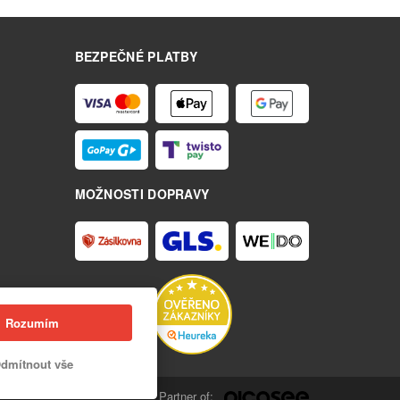
BEZPEČNÉ PLATBY
MOŽNOSTI DOPRAVY
Rozumím
dmítnout vše
Partner of: