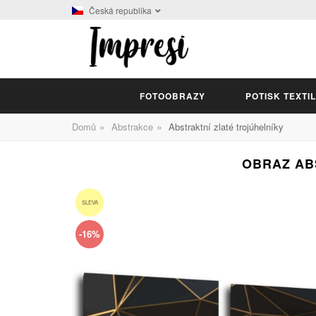
Česká republika
FOTOOBRAZY
POTISK TEXTI
»
»
Domů
Abstrakce
Abstraktní zlaté trojúhelníky
OBRAZ ABS
SLEVA
-16%