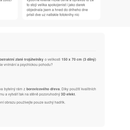
to stoji velika spokojenist i jako darek
objednala jsem a hned do driheho dne
prisli dve uz natiskle fotoknihy nic
bstraktní zlaté trojúhelníky
o velikosti
150 x 70 cm (3 dílný)
 Vaše vnímání a psychickou pohodu?
 na bytelný rám z
borovicového dřeva
. Díky použití kvalitních
ámu a vytváří tak na stěně pozoruhodný
3D efekt
.
ení obrazu používejte pouze suchý hadřík.