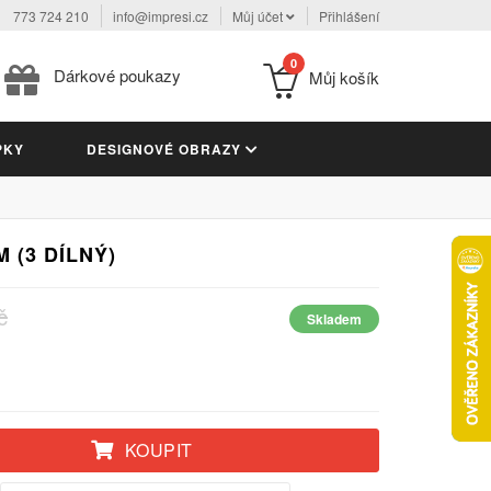
773 724 210
info@impresi.cz
Můj účet
Přihlášení
0
Dárkové poukazy
Můj košík
PKY
DESIGNOVÉ OBRAZY
 (3 DÍLNÝ)
č
Skladem
KOUPIT