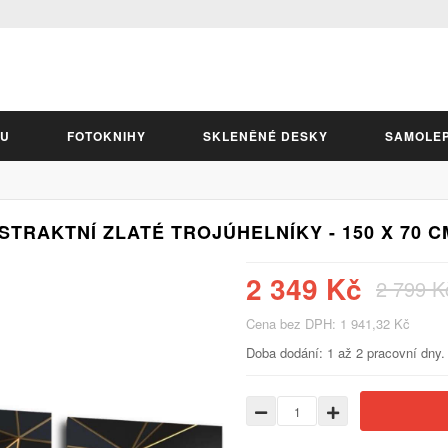
LU
FOTOKNIHY
SKLENĚNÉ DESKY
SAMOLE
TRAKTNÍ ZLATÉ TROJÚHELNÍKY - 150 X 70 CM
2 349 Kč
2 799 K
Cena bez DPH: 1 941,32 Kč
Doba dodání: 1 až 2 pracovní dny.