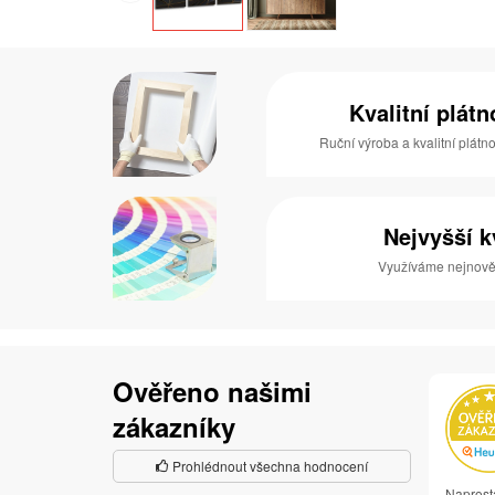
Kvalitní plát
Ruční výroba a kvalitní plátn
Nejvyšší k
Využíváme nejnověj
Ověřeno našimi
zákazníky
Prohlédnout všechna hodnocení
Naprost