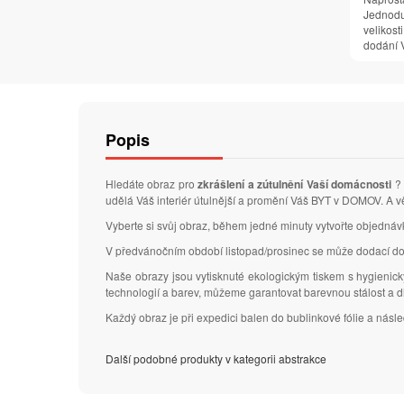
Jednodu
velikosti
dodání V
Popis
Hledáte obraz pro
zkrášlení a zútulnění Vaší domácnosti
? 
udělá Váš interiér útulnější a promění Váš BYT v DOMOV. A vě
Vyberte si svůj obraz, během jedné minuty vytvořte objedná
V předvánočním období listopad/prosinec se může dodací do
Naše obrazy jsou vytisknuté ekologickým tiskem s hygienic
technologií a barev, můžeme garantovat barevnou stálost a 
Každý obraz je při expedici balen do bublinkové fólie a nás
Další podobné produkty v kategorii abstrakce