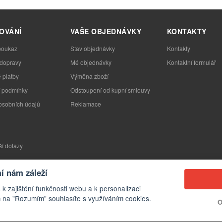
OVÁNÍ
VAŠE OBJEDNÁVKY
KONTAKTY
poukaz
Stav objednávky
Kontakty
 dopravy
Mé objednávky
Kontaktní formulář
 platby
Výměna zboží
 podmínky
Odstoupení od kupní smlouvy
osobních údajů
Reklamace
ší dotazy
 nám záleží
 k zajištění funkčnosti webu a k personalizaci
 na "Rozumím" souhlasíte s využíváním cookies.
O