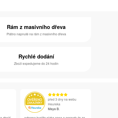
Rám z masivního dřeva
Plátno napnuté na rám z masivního dřeva
Rychlé dodání
Zboží expedujeme do 24 hodin
před 3 dny na webu
Heureka
Maya B.
ta zboží
vyborna kvalita nizka cena a opravdu to za