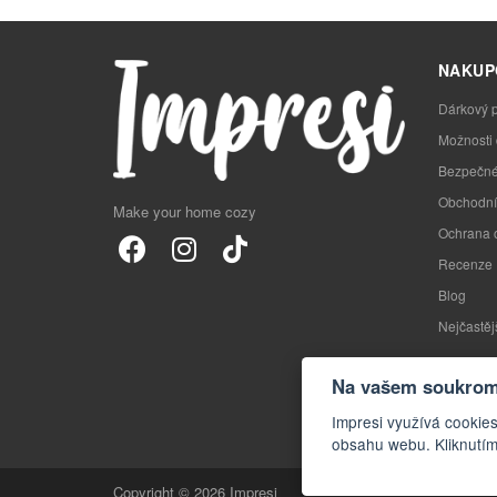
NAKUP
Dárkový 
Možnosti
Bezpečné
Obchodní
Make your home cozy
Ochrana 
Recenze
Blog
Nejčastěj
Na vašem soukromí
Impresi využívá cookies
obsahu webu. Kliknutím
Copyright © 2026 Impresi