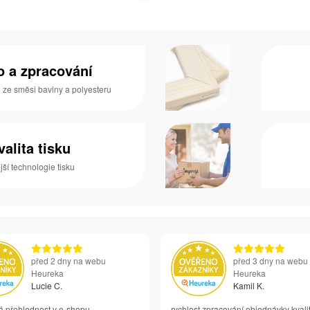
no a zpracování
o ze směsi bavlny a polyesteru
valita tisku
ší technologie tisku
před 2 dny na webu
před 3 dny na webu
Heureka
Heureka
Lucie C.
Kamil K.
á přehlednost v e-shopu
rychlost zpracování objednávky kvali