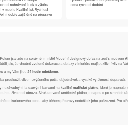
chost nahrávání fotek a výběru
cena rychlost dodání
 i v mobilu Kvalitní tisk Rychlost
elmi dobře zajištěné na přepravu
Potom jste zde na správném místě! Moderní designový obraz na zeď s motivem
A
děli jste, že vhodně zvolené dekorace a obrazy v interiéru mají pozitivní vliv na
vku a my Vám ji do
24 hodin odešleme
.
ba prodloužit vlivem zvýšeného počtu objednávek a vysoké vytíženosti dopravců.
ky nezávadnými latexovými barvami na kvalitní
malířské plátno
, které je napnuto
dlouhou životnost obrazu. Strukturované umělecké plátno je napnuto po stranách r
ledně do kartonového obalu, aby během přepravy nedošlo k jeho poškození. Pro otř