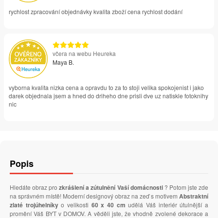
rychlost zpracování objednávky kvalita zboží cena rychlost dodání
včera na webu Heureka
Maya B.
vyborna kvalita nizka cena a opravdu to za to stoji velika spokojenist i jako
darek objednala jsem a hned do driheho dne prisli dve uz natiskle fotoknihy
nic
Popis
Hledáte obraz pro
zkrášlení a zútulnění Vaší domácnosti
? Potom jste zde
na správném místě! Moderní designový obraz na zeď s motivem
Abstraktní
zlaté trojúhelníky
o velikosti
60 x 40 cm
udělá Váš interiér útulnější a
promění Váš BYT v DOMOV. A věděli jste, že vhodně zvolené dekorace a