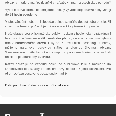
obrazy v interiéru mají pozitivní vliv na Vaše vnímání a psychickou pohodu?
Vyberte si svůj obraz, během jedné minuty vytvořte objednávku a my Vám ji
do
24 hodin odešleme
.
V předvánočním období listopad/prosinec se může dodací doba prodloužit
vlivem zvýšeného počtu objednávek a vysoké vytíženosti dopravců.
Naše obrazy jsou vytisknuté ekologickým tiskem s hygienicky nezávadnými
latexovými barvami na kvalitní
malířské plátno
, které je napnuto na bytelný
rám z
borovicového dřeva
. Díky použití kvalitních technologií a barev,
můžeme garantovat barevnou stálost a dlouhou životnost obrazu.
Strukturované umělecké plátno je napnuto po stranách rámu a vytváří tak
na stěně pozoruhodný
3D efekt
.
Každý obraz je při expedici balen do bublinkové fólie a následně do
kartonového obalu, aby během přepravy nedošlo k jeho poškození. Pro
otření obrazu používejte pouze suchý hadřík.
Další podobné produkty v kategorii abstrakce