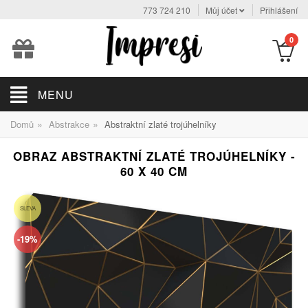
773 724 210
Můj účet
Přihlášení
0
MENU
»
»
Domů
Abstrakce
Abstraktní zlaté trojúhelníky
OBRAZ ABSTRAKTNÍ ZLATÉ TROJÚHELNÍKY -
60 X 40 CM
SLEVA
-19%