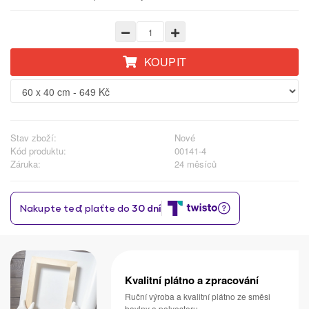
KOUPIT
Stav zboží:
Nové
Kód produktu:
00141-4
Záruka:
24 měsíců
Kvalitní plátno a zpracování
Ruční výroba a kvalitní plátno ze směsi
bavlny a polyesteru