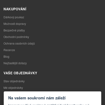
NAKUPOVÁNÍ
Dárkový poukaz
Možnosti dopravy
Bezpečné platby
Obchodní podmínky
Ochrana osobních údajů
Recenze
Blog
Nejčastější dotazy
VAŠE OBJEDNÁVKY
Stav objednávky
Mé objednávky
Výměna zboží
Na vašem soukromí nám záleží
Odstoupení od kupní smlouvy