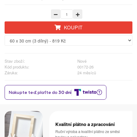
KOUPIT
Stav zboží:
Nové
Kód produktu:
00172-26
Záruka:
24 měsíců
Kvalitní plátno a zpracování
Ruční výroba a kvalitní plátno ze směsi
bavlny a polyesteru