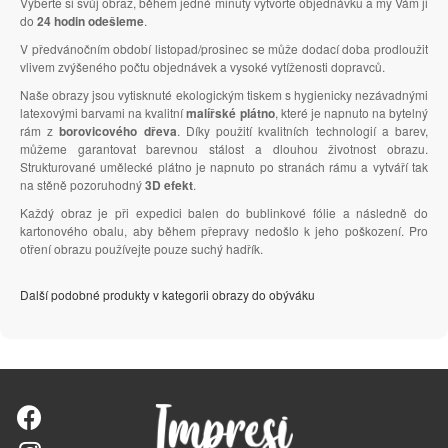
Vyberte si svůj obraz, během jedné minuty vytvořte objednávku a my Vám ji
do
24 hodin odešleme
.
V předvánočním období listopad/prosinec se může dodací doba prodloužit
vlivem zvýšeného počtu objednávek a vysoké vytíženosti dopravců.
Naše obrazy jsou vytisknuté ekologickým tiskem s hygienicky nezávadnými
latexovými barvami na kvalitní
malířské plátno
, které je napnuto na bytelný
rám z
borovicového dřeva
. Díky použití kvalitních technologií a barev,
můžeme garantovat barevnou stálost a dlouhou životnost obrazu.
Strukturované umělecké plátno je napnuto po stranách rámu a vytváří tak
na stěně pozoruhodný
3D efekt
.
Každý obraz je při expedici balen do bublinkové fólie a následně do
kartonového obalu, aby během přepravy nedošlo k jeho poškození. Pro
otření obrazu používejte pouze suchý hadřík.
Další podobné produkty v kategorii obrazy do obýváku