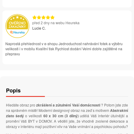
před 2 dny na webu Heureka
Lucie C.
Naprostá přehlednost v e-shopu Jednoduchost nahrávání fotek a výběru
velikosti i v mobilu Kvalitní tisk Rychlost dodání Velmi dobře zajištěné na
přepravu
Popis
Hledáte obraz pro
zkrášlení a zútulnění Vaší domácnosti
? Potom jste zde
na správném místě! Moderní designový obraz na zeď s motivem
Abstraktní
zlato šedý
o velikosti
60 x 30 cm (3 dílný)
udělá Váš interiér útulnější a
promění Váš BYT v DOMOV. A věděli jste, že vhodně zvolené dekorace a
obrazy v interiéru mají pozitivní vliv na Vaše vnímání a psychickou pohodu?