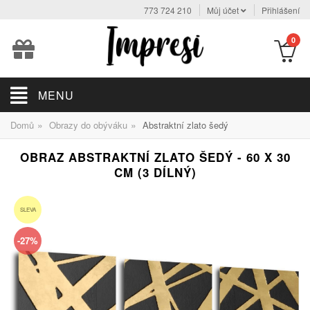
773 724 210
Můj účet
Přihlášení
0
MENU
»
»
Domů
Obrazy do obýváku
Abstraktní zlato šedý
OBRAZ ABSTRAKTNÍ ZLATO ŠEDÝ - 60 X 30
CM (3 DÍLNÝ)
SLEVA
-27%