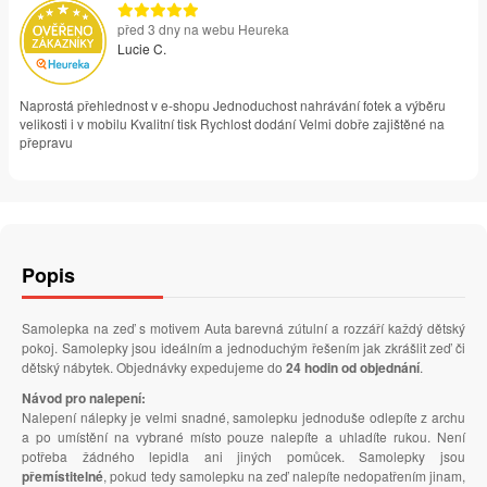
před 3 dny na webu Heureka
Lucie C.
Naprostá přehlednost v e-shopu Jednoduchost nahrávání fotek a výběru
velikosti i v mobilu Kvalitní tisk Rychlost dodání Velmi dobře zajištěné na
přepravu
Popis
Samolepka na zeď s motivem Auta barevná zútulní a rozzáří každý dětský
pokoj. Samolepky jsou ideálním a jednoduchým řešením jak zkrášlit zeď či
dětský nábytek. Objednávky expedujeme do
24 hodin od objednání
.
Návod pro nalepení:
Nalepení nálepky je velmi snadné, samolepku jednoduše odlepíte z archu
a po umístění na vybrané místo pouze nalepíte a uhladíte rukou. Není
potřeba žádného lepidla ani jiných pomůcek. Samolepky jsou
přemístitelné
, pokud tedy samolepku na zeď nalepíte nedopatřením jinam,