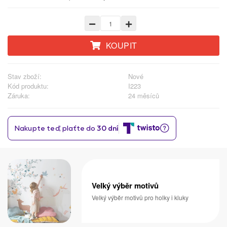
KOUPIT
Stav zboží:
Nové
Kód produktu:
I223
Záruka:
24 měsíců
Velký výběr motivů
Velký výběr motivů pro holky i kluky