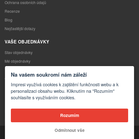
Ochrana osobních údajů
Recenze
Blog
Nejčastější dotazy
VAŠE OBJEDNÁVKY
Stav objednávky
Mé objednávky
Výměna zboží
Na vašem soukromí nám záleží
Odstoupení od kupní smlouvy
Impresi využívá cookies k zajištění funkčnosti webu a k
Reklamace
personalizaci obsahu webu. Kliknutím na "Rozumím"
souhlasíte s využíváním cookies.
KONTAKTY
Kontakty
Rozumím
Kontaktní formulář
Odmítnout vše
Copyright © 2026 Impresi