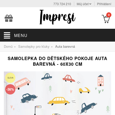
773 724 210
Můj účet
Přihlášení
0
MENU
»
»
Domů
Samolepky pro kluky
Auta barevná
SAMOLEPKA DO DĚTSKÉHO POKOJE AUTA
BAREVNÁ - 60X30 CM
SLEVA
-36%