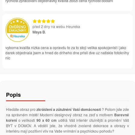
rychlost zpracování objednávky kvalita zboží cena rychlost dodání
před 2 dny na webu Heureka
Maya B.
vyborna kvalita nizka cena a opravdu to za to stoji velika spokojenist i jako
darek objednala jsem a hned do driheho dne prisli dve uz natiskle fotoknihy
nic
Popis
Hledáte obraz pro
zkrášlení a zútulnění Vaší domácnosti
? Potom jste zde
na správném místě! Moderní designový obraz na zeď s motivem
Barevné
koření
o velikosti
90 x 60 cm
udělá Váš interiér útulnější a promění Váš
BYT v DOMOV. A věděli jste, že vhodně zvolené dekorace a obrazy v
interiéru mají pozitivní vliv na Vaše vnímání a psychickou pohodu?