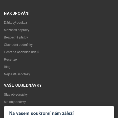
NAKUPOVÁNÍ
Dárkový poukaz
Možnosti dopravy
Bezpečné platby
Obchodní podmínky
Ochrana osobních údajů
Recenze
Blog
Nejčastější dotazy
VAŠE OBJEDNÁVKY
Stav objednávky
Mé objednávky
Výměna zboží
Na vašem soukromí nám záleží
Odstoupení od kupní smlouvy