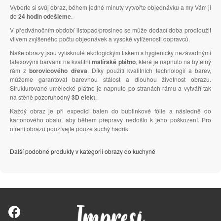
Vyberte si svůj obraz, během jedné minuty vytvořte objednávku a my Vám ji
do
24 hodin odešleme
.
V předvánočním období listopad/prosinec se může dodací doba prodloužit
vlivem zvýšeného počtu objednávek a vysoké vytíženosti dopravců.
Naše obrazy jsou vytisknuté ekologickým tiskem s hygienicky nezávadnými
latexovými barvami na kvalitní
malířské plátno
, které je napnuto na bytelný
rám z
borovicového dřeva
. Díky použití kvalitních technologií a barev,
můžeme garantovat barevnou stálost a dlouhou životnost obrazu.
Strukturované umělecké plátno je napnuto po stranách rámu a vytváří tak
na stěně pozoruhodný
3D efekt
.
Každý obraz je při expedici balen do bublinkové fólie a následně do
kartonového obalu, aby během přepravy nedošlo k jeho poškození. Pro
otření obrazu používejte pouze suchý hadřík.
Další podobné produkty v kategorii obrazy do kuchyně