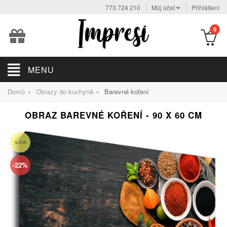
773 724 210
Můj účet
Přihlášení
0
MENU
»
»
Domů
Obrazy do kuchyně
Barevné koření
OBRAZ BAREVNÉ KOŘENÍ - 90 X 60 CM
SLEVA
-22%