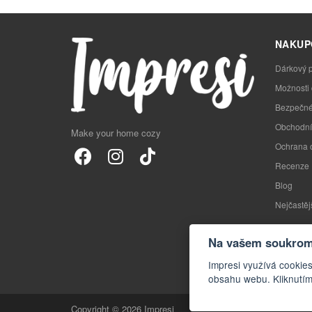
NAKUP
Dárkový 
Možnosti
Bezpečné
Obchodní
Make your home cozy
Ochrana 
Recenze
Blog
Nejčastěj
Na vašem soukromí
Impresi využívá cookies
obsahu webu. Kliknutím
Copyright © 2026 Impresi