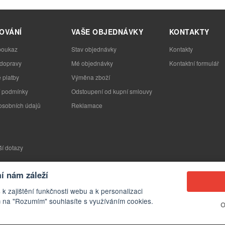
OVÁNÍ
VAŠE OBJEDNÁVKY
KONTAKTY
poukaz
Stav objednávky
Kontakty
 dopravy
Mé objednávky
Kontaktní formulář
 platby
Výměna zboží
 podmínky
Odstoupení od kupní smlouvy
osobních údajů
Reklamace
ší dotazy
 nám záleží
 k zajištění funkčnosti webu a k personalizaci
 na "Rozumím" souhlasíte s využíváním cookies.
O