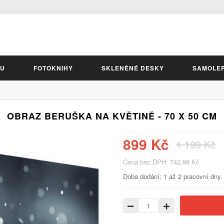
LU
FOTOKNIHY
SKLENĚNÉ DESKY
SAMOLE
OBRAZ BERUŠKA NA KVĚTINĚ - 70 X 50 CM
899 Kč
1 199 Kč
Cena bez DPH: 742,98 Kč
Doba dodání: 1 až 2 pracovní dny.