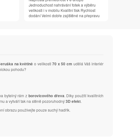
Jednoduchost nahrávání fotek a výběru
velikosti i v mobilu Kvalitní tisk Rychlost
dodání Velmi dobře zajištěné na přepravu
eruška na květině
o velikosti
70 x 50 cm
udělá Váš interiér
ychickou pohodu?
 na bytelný rám z
borovicového dřeva
. Díky použití kvalitních
ámu a vytváří tak na stěně pozoruhodný
3D efekt
.
ení obrazu používejte pouze suchý hadřík.