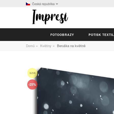
Česká republika
FOTOOBRAZY
POTISK TEXTI
»
»
Domů
Květiny
Beruška na květině
SLEVA
-25%