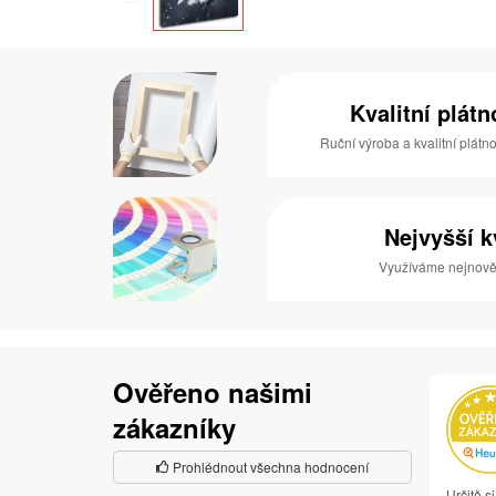
Kvalitní plát
Ruční výroba a kvalitní plátn
Nejvyšší k
Využíváme nejnověj
Ověřeno našimi
zákazníky
Prohlédnout všechna hodnocení
Určitě s