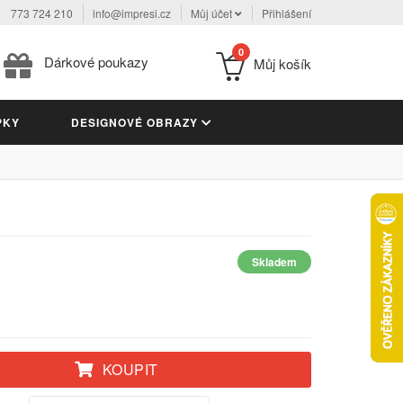
773 724 210
info@impresi.cz
Můj účet
Přihlášení
0
Dárkové poukazy
Můj košík
PKY
DESIGNOVÉ OBRAZY
Skladem
KOUPIT