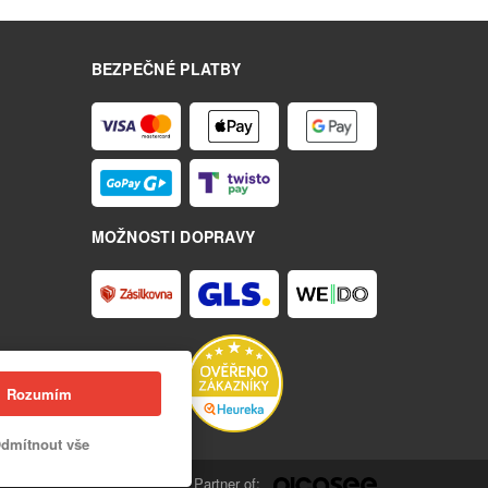
BEZPEČNÉ PLATBY
MOŽNOSTI DOPRAVY
Rozumím
dmítnout vše
Partner of: