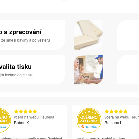
no a zpracování
o ze směsi bavlny a polyesteru
valita tisku
ší technologie tisku
včera na webu Heureka
včera na webu Heu
Robert K.
Romana L.
i objednám zas prostě super Rychlost
hezký produkt, rychlé dodání