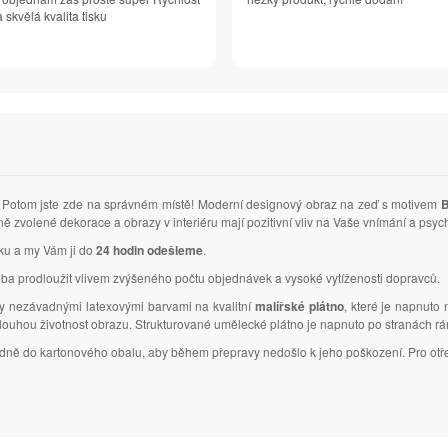
 skvělá kvalita tisku
Potom jste zde na správném místě! Moderní designový obraz na zeď s motivem
B
ně zvolené dekorace a obrazy v interiéru mají pozitivní vliv na Vaše vnímání a ps
vku a my Vám ji do
24 hodin odešleme
.
ba prodloužit vlivem zvýšeného počtu objednávek a vysoké vytíženosti dopravců.
ky nezávadnými latexovými barvami na kvalitní
malířské plátno
, které je napnuto
dlouhou životnost obrazu. Strukturované umělecké plátno je napnuto po stranách r
ledně do kartonového obalu, aby během přepravy nedošlo k jeho poškození. Pro otř