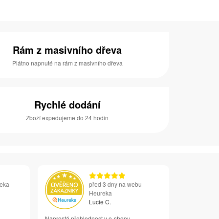
Rám z masivního dřeva
Plátno napnuté na rám z masivního dřeva
Rychlé dodání
Zboží expedujeme do 24 hodin
reka
před 3 dny na webu
Heureka
Lucie C.
Naprostá přehlednost v e-shopu