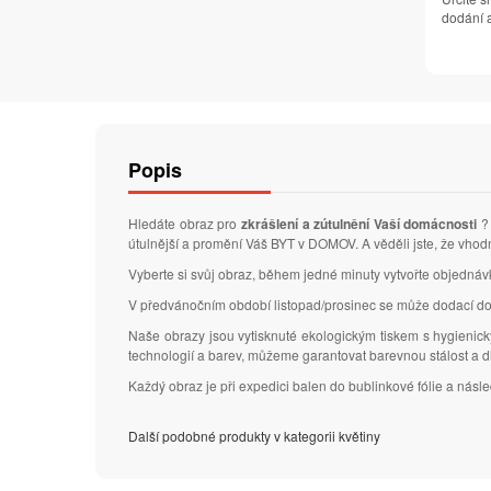
dodání a
Popis
Hledáte obraz pro
zkrášlení a zútulnění Vaší domácnosti
? 
útulnější a promění Váš BYT v DOMOV. A věděli jste, že vhod
Vyberte si svůj obraz, během jedné minuty vytvořte objedná
V předvánočním období listopad/prosinec se může dodací do
Naše obrazy jsou vytisknuté ekologickým tiskem s hygienic
technologií a barev, můžeme garantovat barevnou stálost a 
Každý obraz je při expedici balen do bublinkové fólie a nás
Další podobné produkty v kategorii květiny