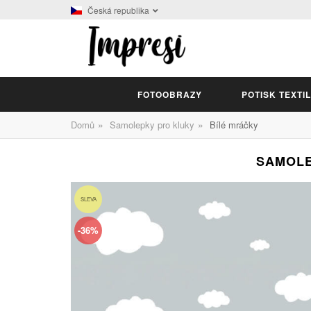
Česká republika
FOTOOBRAZY
POTISK TEXTI
»
»
Domů
Samolepky pro kluky
Bílé mráčky
SAMOLE
SLEVA
-36%