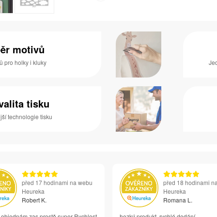
běr motivů
ů pro holky i kluky
Jed
valita tisku
ší technologie tisku
před 17 hodinami na webu
před 18 hodinami n
Heureka
Heureka
Robert K.
Romana L.
i objednám zas prostě super Rychlost
hezký produkt, rychlé dodání