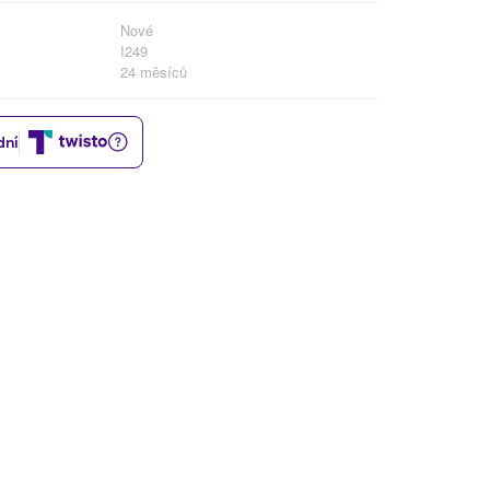
Nové
I249
24 měsíců