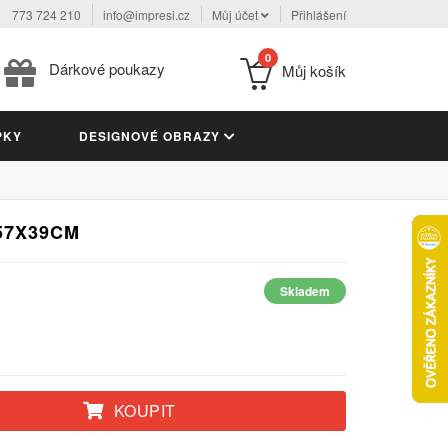
773 724 210
info@impresi.cz
Můj účet
Přihlášení
0
Dárkové poukazy
Můj košík
PKY
DESIGNOVÉ OBRAZY
57X39CM
Skladem
KOUPIT