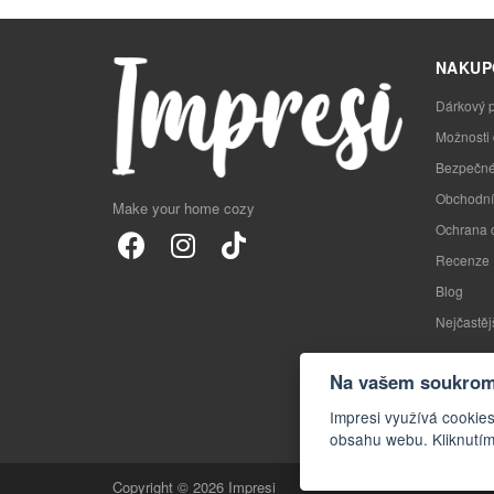
NAKUP
Dárkový 
Možnosti
Bezpečné
Obchodní
Make your home cozy
Ochrana 
Recenze
Blog
Nejčastěj
Na vašem soukromí
Impresi využívá cookies
obsahu webu. Kliknutím
Copyright © 2026 Impresi