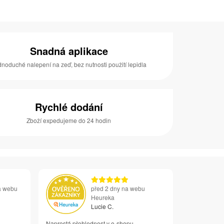
Snadná aplikace
noduché nalepení na zeď, bez nutnosti použití lepidla
Rychlé dodání
Zboží expedujeme do 24 hodin
a webu
před 2 dny na webu
Heureka
Lucie C.
Naprostá přehlednost v e-shopu