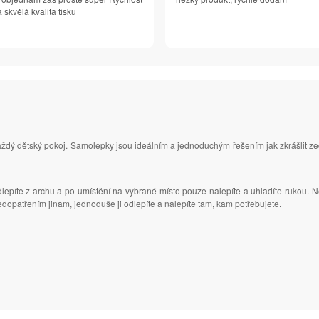
 skvělá kvalita tisku
každý dětský pokoj. Samolepky jsou ideálním a jednoduchým řešením jak zkrášlit 
epíte z archu a po umístění na vybrané místo pouze nalepíte a uhladíte rukou. 
dopatřením jinam, jednoduše ji odlepíte a nalepíte tam, kam potřebujete.