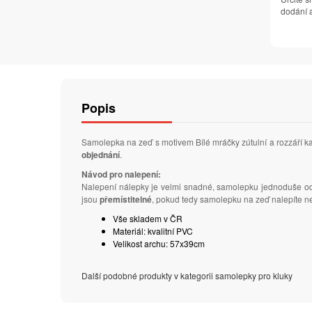
dodání a
Popis
Samolepka na zeď s motivem Bílé mráčky zútulní a rozzáří 
objednání
.
Návod pro nalepení:
Nalepení nálepky je velmi snadné, samolepku jednoduše odl
jsou
přemístitelné
, pokud tedy samolepku na zeď nalepíte ne
Vše skladem v ČR
Materiál: kvalitní PVC
Velikost archu: 57x39cm
Další podobné produkty v kategorii samolepky pro kluky