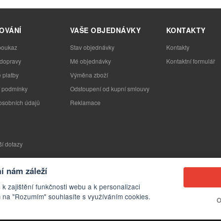
OVÁNÍ
VAŠE OBJEDNÁVKY
KONTAKTY
poukaz
Stav objednávky
Kontakty
 dopravy
Mé objednávky
Kontaktní formulář
 platby
Výměna zboží
 podmínky
Odstoupení od kupní smlouvy
osobních údajů
Reklamace
ší dotazy
 nám záleží
 k zajištění funkčnosti webu a k personalizaci
 na "Rozumím" souhlasíte s využíváním cookies.
O