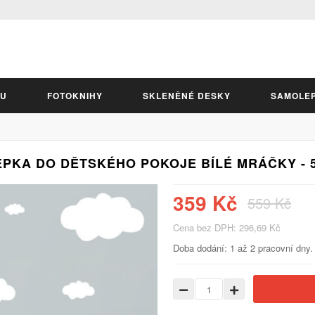
LU
FOTOKNIHY
SKLENĚNÉ DESKY
SAMOLE
PKA DO DĚTSKÉHO POKOJE BÍLÉ MRÁČKY - 
359 Kč
559 Kč
Cena bez DPH: 296,69 Kč
Doba dodání: 1 až 2 pracovní dny.