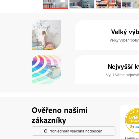
Velký vý
Velký výběr motiv
Nejvyšší k
Využíváme nejnověj
Ověřeno našimi
zákazníky
Prohlédnout všechna hodnocení
Určitě s