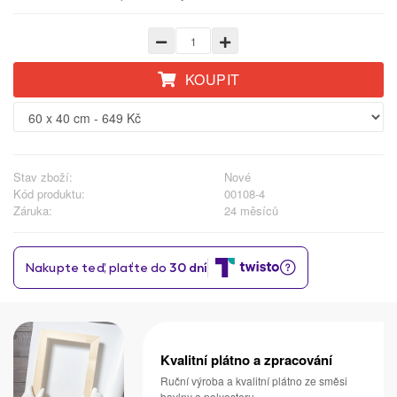
KOUPIT
Stav zboží:
Nové
Kód produktu:
00108-4
Záruka:
24 měsíců
Kvalitní plátno a zpracování
Ruční výroba a kvalitní plátno ze směsi
bavlny a polyesteru