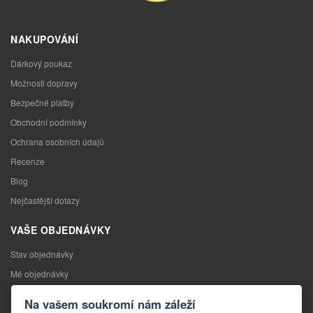
NAKUPOVÁNÍ
Dárkový poukaz
Možnosti dopravy
Bezpečné platby
Obchodní podmínky
Ochrana osobních údajů
Recenze
Blog
Nejčastější dotazy
VAŠE OBJEDNÁVKY
Stav objednávky
Mé objednávky
Výměna zboží
Na vašem soukromí nám záleží
Odstoupení od kupní smlouvy