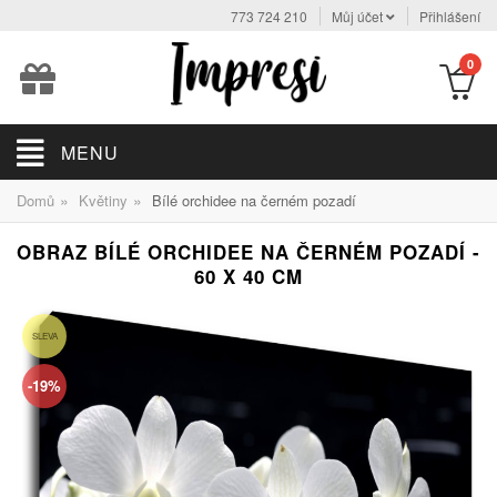
773 724 210
Můj účet
Přihlášení
0
MENU
»
»
Domů
Květiny
Bílé orchidee na černém pozadí
OBRAZ BÍLÉ ORCHIDEE NA ČERNÉM POZADÍ -
60 X 40 CM
SLEVA
-19%