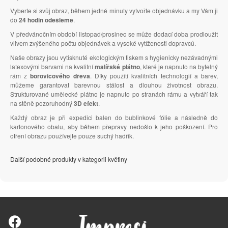
Vyberte si svůj obraz, během jedné minuty vytvořte objednávku a my Vám ji
do
24 hodin odešleme
.
V předvánočním období listopad/prosinec se může dodací doba prodloužit
vlivem zvýšeného počtu objednávek a vysoké vytíženosti dopravců.
Naše obrazy jsou vytisknuté ekologickým tiskem s hygienicky nezávadnými
latexovými barvami na kvalitní
malířské plátno
, které je napnuto na bytelný
rám z
borovicového dřeva
. Díky použití kvalitních technologií a barev,
můžeme garantovat barevnou stálost a dlouhou životnost obrazu.
Strukturované umělecké plátno je napnuto po stranách rámu a vytváří tak
na stěně pozoruhodný
3D efekt
.
Každý obraz je při expedici balen do bublinkové fólie a následně do
kartonového obalu, aby během přepravy nedošlo k jeho poškození. Pro
otření obrazu používejte pouze suchý hadřík.
Další podobné produkty v kategorii květiny