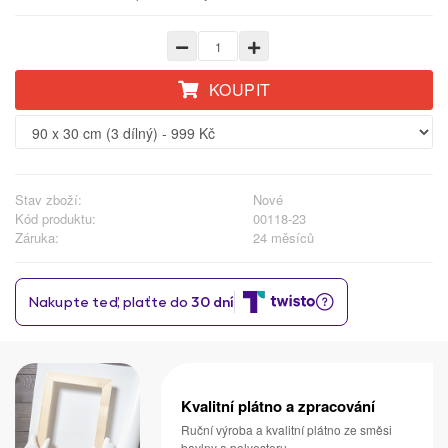
KOUPIT
Stav zboží:
Nové
Kód produktu:
00118-23
Záruka:
24 měsíců
Kvalitní plátno a zpracování
Ruční výroba a kvalitní plátno ze směsi
bavlny a polyesteru