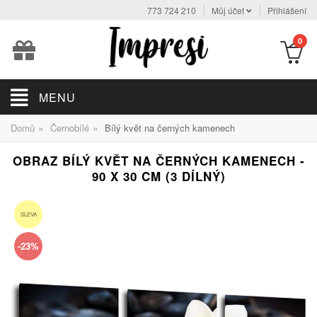
773 724 210
Můj účet
Přihlášení
0
MENU
»
»
Domů
Černobílé
Bílý květ na černých kamenech
OBRAZ BÍLÝ KVĚT NA ČERNÝCH KAMENECH -
90 X 30 CM (3 DÍLNÝ)
SLEVA
-23%