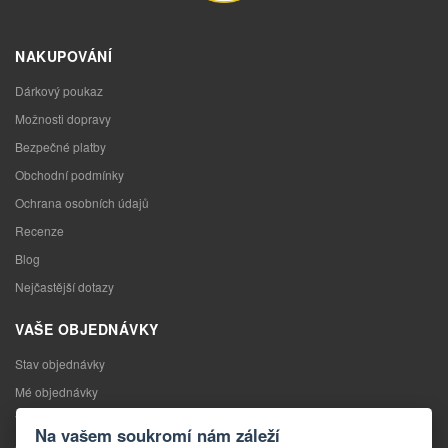
NAKUPOVÁNÍ
Dárkový poukaz
Možnosti dopravy
Bezpečné platby
Obchodní podmínky
Ochrana osobních údajů
Recenze
Blog
Nejčastější dotazy
VAŠE OBJEDNÁVKY
Stav objednávky
Mé objednávky
Výměna zboží
Na vašem soukromí nám záleží
Odstoupení od kupní smlouvy