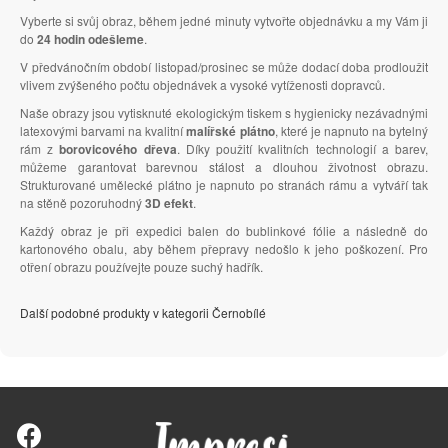
Vyberte si svůj obraz, během jedné minuty vytvořte objednávku a my Vám ji
do
24 hodin odešleme
.
V předvánočním období listopad/prosinec se může dodací doba prodloužit
vlivem zvýšeného počtu objednávek a vysoké vytíženosti dopravců.
Naše obrazy jsou vytisknuté ekologickým tiskem s hygienicky nezávadnými
latexovými barvami na kvalitní
malířské plátno
, které je napnuto na bytelný
rám z
borovicového dřeva
. Díky použití kvalitních technologií a barev,
můžeme garantovat barevnou stálost a dlouhou životnost obrazu.
Strukturované umělecké plátno je napnuto po stranách rámu a vytváří tak
na stěně pozoruhodný
3D efekt
.
Každý obraz je při expedici balen do bublinkové fólie a následně do
kartonového obalu, aby během přepravy nedošlo k jeho poškození. Pro
otření obrazu používejte pouze suchý hadřík.
Další podobné produkty v kategorii Černobílé