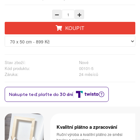
KOUPIT
Stav zboží:
Nové
Kód produktu:
00101-5
Záruka:
24 měsíců
Kvalitní plátno a zpracování
Ruční výroba a kvalitní plátno ze směsi
bavlny a polyesteru