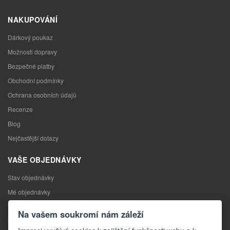
NAKUPOVÁNÍ
Dárkový poukaz
Možnosti dopravy
Bezpečné platby
Obchodní podmínky
Ochrana osobních údajů
Recenze
Blog
Nejčastější dotazy
VAŠE OBJEDNÁVKY
Stav objednávky
Mé objednávky
Výměna zboží
Na vašem soukromí nám záleží
Odstoupení od kupní smlouvy