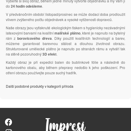
Vyberte si svůj obraz, během jedné minuty vytvořte objednávku a my Vám ji
do
24 hodin odešleme
.
V předvánočním období listopad/prosinec se může dodací doba prodloužit
vlivem zvýšeného počtu objednávek a vysoké vytíženosti dopravců.
Naše obrazy jsou vytisknuté ekologickým tiskem s hygienicky nezávadnými
latexovými barvami na kvalitní
malířské plátno
, které je napnuto na bytelný
rám z
borovicového dřeva
. Díky použití kvalitních technologií a barev,
můžeme garantovat barevnou stálost a dlouhou životnost obrazu.
Strukturované umělecké plátno je napnuto po stranách rámu a vytváří tak
na stěně pozoruhodný
3D efekt
.
Každý obraz je při expedici balen do bublinkové fólie a následně do
kartonového obalu, aby během přepravy nedošlo k jeho poškození. Pro
otření obrazu používejte pouze suchý hadřík.
Další podobné produkty v kategorii příroda