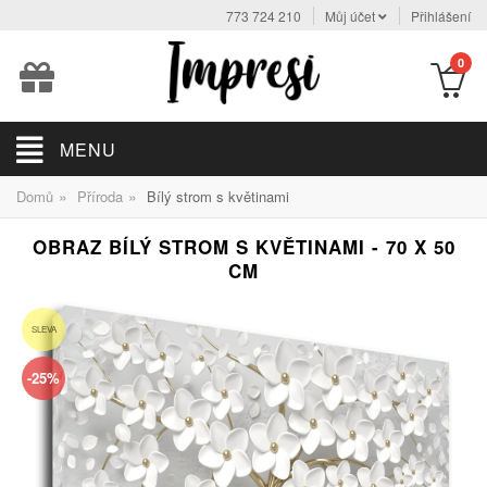
773 724 210
Můj účet
Přihlášení
0
MENU
»
»
Domů
Příroda
Bílý strom s květinami
OBRAZ BÍLÝ STROM S KVĚTINAMI - 70 X 50
CM
SLEVA
-25%