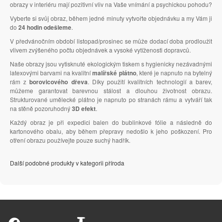
obrazy v interiéru mají pozitivní vliv na Vaše vnímání a psychickou pohodu?
Vyberte si svůj obraz, během jedné minuty vytvořte objednávku a my Vám ji
do
24 hodin odešleme
.
V předvánočním období listopad/prosinec se může dodací doba prodloužit
vlivem zvýšeného počtu objednávek a vysoké vytíženosti dopravců.
Naše obrazy jsou vytisknuté ekologickým tiskem s hygienicky nezávadnými
latexovými barvami na kvalitní
malířské plátno
, které je napnuto na bytelný
rám z
borovicového dřeva
. Díky použití kvalitních technologií a barev,
můžeme garantovat barevnou stálost a dlouhou životnost obrazu.
Strukturované umělecké plátno je napnuto po stranách rámu a vytváří tak
na stěně pozoruhodný
3D efekt
.
Každý obraz je při expedici balen do bublinkové fólie a následně do
kartonového obalu, aby během přepravy nedošlo k jeho poškození. Pro
otření obrazu používejte pouze suchý hadřík.
Další podobné produkty v kategorii příroda