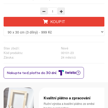
KOUPIT
Stav zboží:
Nové
Kód produktu:
00101-23
Záruka:
24 měsíců
Kvalitní plátno a zpracování
Ruční výroba a kvalitní plátno ze směsi
bavlny a polyesteru