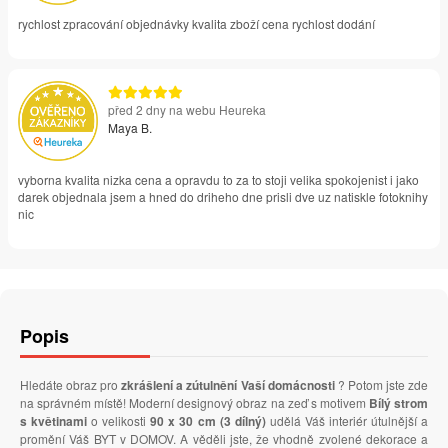
rychlost zpracování objednávky kvalita zboží cena rychlost dodání
před 2 dny na webu Heureka
Maya B.
vyborna kvalita nizka cena a opravdu to za to stoji velika spokojenist i jako
darek objednala jsem a hned do driheho dne prisli dve uz natiskle fotoknihy
nic
Popis
Hledáte obraz pro
zkrášlení a zútulnění Vaší domácnosti
? Potom jste zde
na správném místě! Moderní designový obraz na zeď s motivem
Bílý strom
s květinami
o velikosti
90 x 30 cm (3 dílný)
udělá Váš interiér útulnější a
promění Váš BYT v DOMOV. A věděli jste, že vhodně zvolené dekorace a