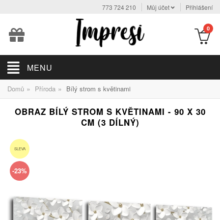
773 724 210
Můj účet
Přihlášení
0
MENU
»
»
Domů
Příroda
Bílý strom s květinami
OBRAZ BÍLÝ STROM S KVĚTINAMI - 90 X 30
CM (3 DÍLNÝ)
SLEVA
-23%