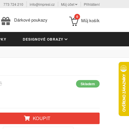
773 724 210
info@impresi.cz
Můj účet
Přihlášení
0
Dárkové poukazy
Můj košík
PKY
DESIGNOVÉ OBRAZY
M
č
Skladem
KOUPIT