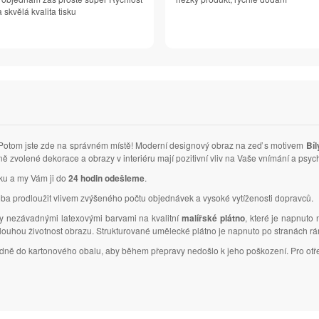
 skvělá kvalita tisku
Potom jste zde na správném místě! Moderní designový obraz na zeď s motivem
Bíl
ně zvolené dekorace a obrazy v interiéru mají pozitivní vliv na Vaše vnímání a ps
vku a my Vám ji do
24 hodin odešleme
.
ba prodloužit vlivem zvýšeného počtu objednávek a vysoké vytíženosti dopravců.
ky nezávadnými latexovými barvami na kvalitní
malířské plátno
, které je napnuto
dlouhou životnost obrazu. Strukturované umělecké plátno je napnuto po stranách r
ledně do kartonového obalu, aby během přepravy nedošlo k jeho poškození. Pro otř