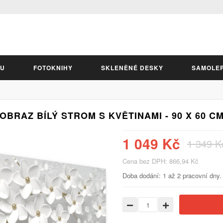
LU
FOTOKNIHY
SKLENĚNÉ DESKY
SAMOLE
OBRAZ BÍLÝ STROM S KVĚTINAMI - 90 X 60 C
1 049 Kč
1 349 K
Cena bez DPH: 866,94 Kč
Doba dodání: 1 až 2 pracovní dny.