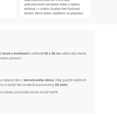
Jednoduchost nahrávání fotek a výběru
velikosti i v mobilu Kvalitní tisk Rychlost
dodání Velmi dobře zajištěné na přepravu
ý strom s květinami
o velikosti
90 x 60 cm
udělá Váš interiér
ychickou pohodu?
 na bytelný rám z
borovicového dřeva
. Díky použití kvalitních
ámu a vytváří tak na stěně pozoruhodný
3D efekt
.
ení obrazu používejte pouze suchý hadřík.