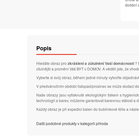
dodání a
Popis
Hledáte obraz pro
zkrášlení a zútulnění Vaší domácnosti
? 
útulnější a promění Váš BYT v DOMOV. A věděli jste, že vhod
Vyberte si svůj obraz, během jedné minuty vytvořte objedná
V předvánočním období listopad/prosinec se může dodací do
Naše obrazy jsou vytisknuté ekologickým tiskem s hygienic
technologií a barev, můžeme garantovat barevnou stálost a 
Každý obraz je při expedici balen do bublinkové fólie a nás
Další podobné produkty v kategorii příroda