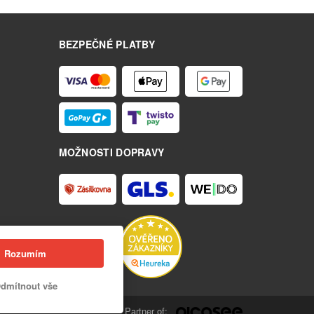
BEZPEČNÉ PLATBY
MOŽNOSTI DOPRAVY
Rozumím
dmítnout vše
Partner of: