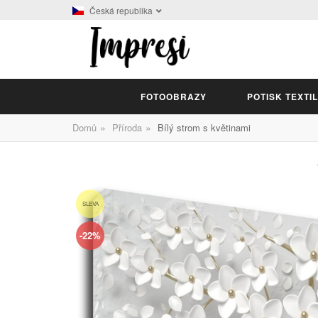
Česká republika
FOTOOBRAZY
POTISK TEXTI
»
»
Domů
Příroda
Bílý strom s květinami
SLEVA
-22%