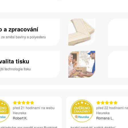
no a zpracování
o ze směsi bavlny a polyesteru
valita tisku
ší technologie tisku
před 21 hodinami na webu
před 22 hodinami n
Heureka
Heureka
Robert K.
Romana L.
i objednám zas prostě super Rychlost
hezký produkt, rychlé dodání