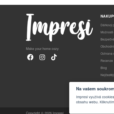
NAKUP
Dárkový 
Možnosti
Bezpečné
Obchodní
Make your home cozy
Ochrana 
Recenze
Blog
Nejčastěj
Na vašem soukromí
Impresi využívá cookies
obsahu webu. Kliknutím
Copyright © 2026 Impresi