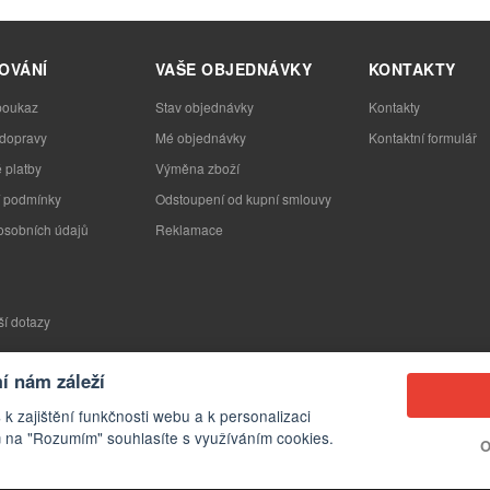
OVÁNÍ
VAŠE OBJEDNÁVKY
KONTAKTY
poukaz
Stav objednávky
Kontakty
 dopravy
Mé objednávky
Kontaktní formulář
 platby
Výměna zboží
 podmínky
Odstoupení od kupní smlouvy
osobních údajů
Reklamace
ší dotazy
 nám záleží
 k zajištění funkčnosti webu a k personalizaci
 na "Rozumím" souhlasíte s využíváním cookies.
O