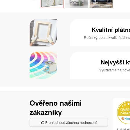
Kvalitní plát
Ruční výroba a kvalitní plátn
Nejvyšší k
Využíváme nejnověj
Ověřeno našimi
zákazníky
Prohlédnout všechna hodnocení
Určitě s