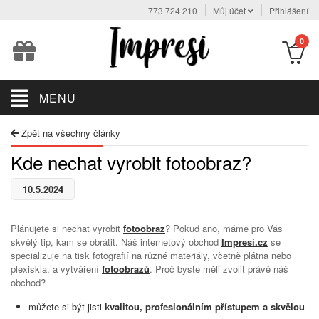
773 724 210
Můj účet
Přihlášení
0
MENU
Zpět na všechny články
Kde nechat vyrobit fotoobraz?
10.5.2024
Plánujete si nechat vyrobit
fotoobraz
? Pokud ano, máme pro Vás
skvělý tip, kam se obrátit. Náš internetový obchod
Impresi.cz
se
specializuje na tisk fotografií na různé materiály, včetně plátna nebo
plexiskla, a vytváření
fotoobrazů
. Proč byste měli zvolit právě náš
obchod?
můžete si být jisti
kvalitou, profesionálním přístupem a skvělou