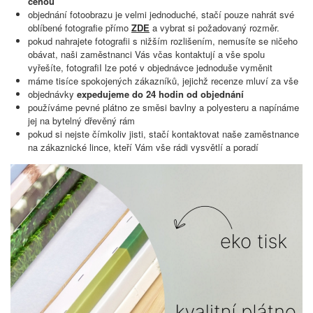
cenou
objednání fotoobrazu je velmi jednoduché, stačí pouze nahrát své
oblíbené fotografie přímo
ZDE
a vybrat si požadovaný rozměr.
pokud nahrajete fotografii s nižším rozlišením, nemusíte se ničeho
obávat, naši zaměstnanci Vás včas kontaktují a vše spolu
vyřešíte, fotografiI lze poté v objednávce jednoduše vyměnit
máme tisíce spokojených zákazníků, jejichž recenze mluví za vše
objednávky
expedujeme do 24 hodin od objednání
používáme pevné plátno ze směsi bavlny a polyesteru a napínáme
jej na bytelný dřevěný rám
pokud si nejste čímkoliv jisti, stačí kontaktovat naše zaměstnance
na zákaznické lince, kteří Vám vše rádi vysvětlí a poradí