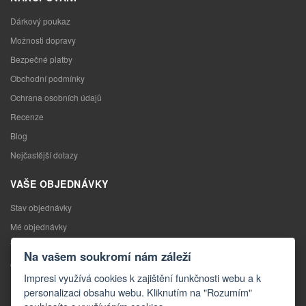
Dárkový poukaz
Možnosti dopravy
Bezpečné platby
Obchodní podmínky
Ochrana osobních údajů
Recenze
Blog
Nejčastější dotazy
VAŠE OBJEDNÁVKY
Stav objednávky
Mé objednávky
Výměna zboží
Na vašem soukromí nám záleží
Odstoupení od kupní smlouvy
Impresi využívá cookies k zajištění funkčnosti webu a k
Reklamace
personalizaci obsahu webu. Kliknutím na "Rozumím"