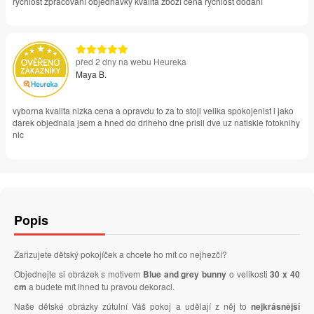
rychlost zpracování objednávky kvalita zboží cena rychlost dodání
před 2 dny na webu Heureka
Maya B.
vyborna kvalita nizka cena a opravdu to za to stoji velika spokojenist i jako
darek objednala jsem a hned do driheho dne prisli dve uz natiskle fotoknihy
nic
Popis
Zařizujete dětský pokojíček a chcete ho mít co nejhezčí?
Objednejte si obrázek s motivem
Blue and grey bunny
o velikosti
30 x 40
cm
a budete mít ihned tu pravou dekoraci.
Naše dětské obrázky zútulní Váš pokoj a udělají z něj to
nejkrásnější