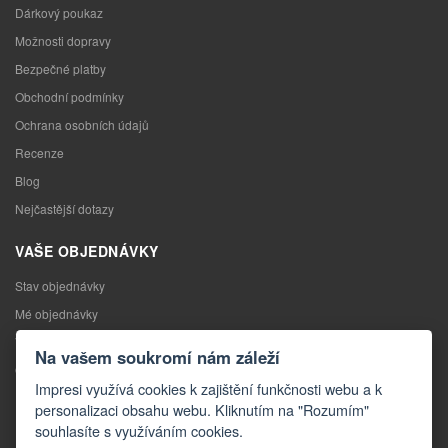
Dárkový poukaz
Možnosti dopravy
Bezpečné platby
Obchodní podmínky
Ochrana osobních údajů
Recenze
Blog
Nejčastější dotazy
VAŠE OBJEDNÁVKY
Stav objednávky
Mé objednávky
Výměna zboží
Na vašem soukromí nám záleží
Odstoupení od kupní smlouvy
Impresi využívá cookies k zajištění funkčnosti webu a k
Reklamace
personalizaci obsahu webu. Kliknutím na "Rozumím"
souhlasíte s využíváním cookies.
KONTAKTY