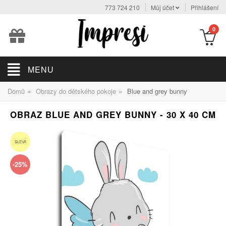
773 724 210
Můj účet
Přihlášení
0
MENU
»
»
Domů
Obrazy do dětského pokoje
Blue and grey bunny
OBRAZ BLUE AND GREY BUNNY - 30 X 40 CM
SLEVA
-25%