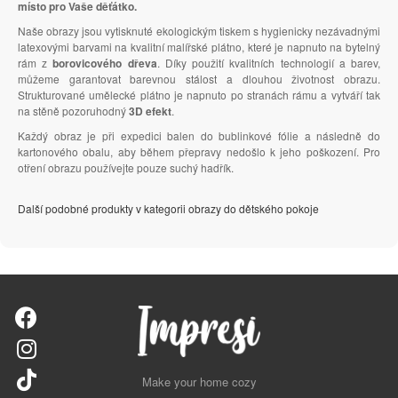
místo pro Vaše děťátko.
Naše obrazy jsou vytisknuté ekologickým tiskem s hygienicky nezávadnými
latexovými barvami na kvalitní malířské plátno, které je napnuto na bytelný
rám z
borovicového dřeva
. Díky použití kvalitních technologií a barev,
můžeme garantovat barevnou stálost a dlouhou životnost obrazu.
Strukturované umělecké plátno je napnuto po stranách rámu a vytváří tak
na stěně pozoruhodný
3D efekt
.
Každý obraz je při expedici balen do bublinkové fólie a následně do
kartonového obalu, aby během přepravy nedošlo k jeho poškození. Pro
otření obrazu používejte pouze suchý hadřík.
Další podobné produkty v kategorii obrazy do dětského pokoje
Make your home cozy