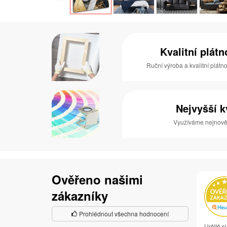
Kvalitní plát
Ruční výroba a kvalitní plátn
Nejvyšší k
Využíváme nejnověj
Ověřeno našimi
zákazníky
Prohlédnout všechna hodnocení
Určitě s