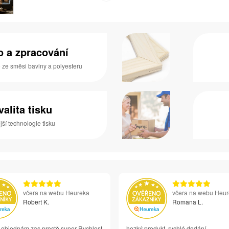
no a zpracování
o ze směsi bavlny a polyesteru
valita tisku
ší technologie tisku
včera na webu Heureka
včera na webu Heu
Robert K.
Romana L.
i objednám zas prostě super Rychlost
hezký produkt, rychlé dodání