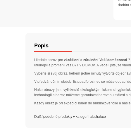
dodání a
Popis
Hledáte obraz pro
zkrášlení a zútulnění Vaší domácnosti
? 
útulnější a promění Váš BYT v DOMOV. A věděli jste, že vhod
Vyberte si svůj obraz, během jedné minuty vytvořte objedná
V předvánočním období listopad/prosinec se může dodací do
Naše obrazy jsou vytisknuté ekologickým tiskem s hygienic
technologií a barev, můžeme garantovat barevnou stálost a 
Každý obraz je při expedici balen do bublinkové fólie a nás
Další podobné produkty v kategorii abstrakce