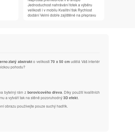
Jednoduchost nahrávání fotek a výběru
velikosti i v mobilu Kvalitní tisk Rychlost
dodání Velmi dobře zajištěné na přepravu
erno zlatý abstrakt
o velikosti
70 x 50 cm
udělá Váš interiér
ychickou pohodu?
 na bytelný rám z
borovicového dřeva
. Díky použití kvalitních
ámu a vytváří tak na stěně pozoruhodný
3D efekt
.
ení obrazu používejte pouze suchý hadřík.