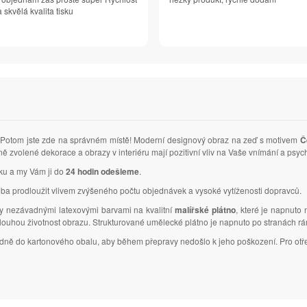
 skvělá kvalita tisku
Potom jste zde na správném místě! Moderní designový obraz na zeď s motivem
Č
ně zvolené dekorace a obrazy v interiéru mají pozitivní vliv na Vaše vnímání a ps
vku a my Vám ji do
24 hodin odešleme
.
ba prodloužit vlivem zvýšeného počtu objednávek a vysoké vytíženosti dopravců.
ky nezávadnými latexovými barvami na kvalitní
malířské plátno
, které je napnuto
dlouhou životnost obrazu. Strukturované umělecké plátno je napnuto po stranách r
ledně do kartonového obalu, aby během přepravy nedošlo k jeho poškození. Pro otř