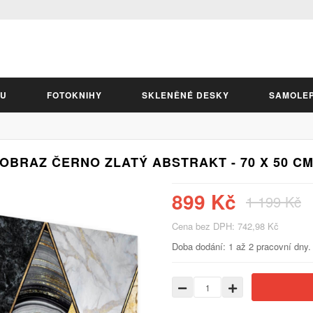
LU
FOTOKNIHY
SKLENĚNÉ DESKY
SAMOLE
OBRAZ ČERNO ZLATÝ ABSTRAKT - 70 X 50 C
899 Kč
1 199 Kč
Cena bez DPH: 742,98 Kč
Doba dodání: 1 až 2 pracovní dny.