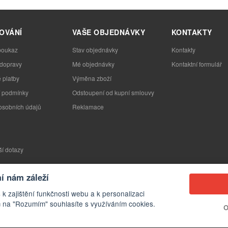
OVÁNÍ
VAŠE OBJEDNÁVKY
KONTAKTY
poukaz
Stav objednávky
Kontakty
 dopravy
Mé objednávky
Kontaktní formulář
 platby
Výměna zboží
 podmínky
Odstoupení od kupní smlouvy
osobních údajů
Reklamace
ší dotazy
 nám záleží
 k zajištění funkčnosti webu a k personalizaci
 na "Rozumím" souhlasíte s využíváním cookies.
O