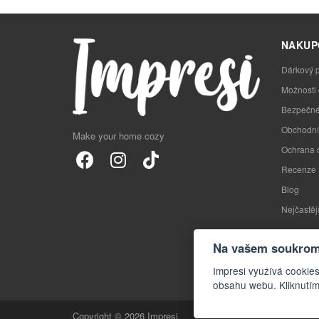
NAKUP
Dárkový 
Možnosti
Bezpečné
Obchodní
Make your home cozy
Ochrana 
Recenze
Blog
Nejčastěj
Na vašem soukromí
Impresi využívá cookies
obsahu webu. Kliknutím
Copyright © 2026 Impresi