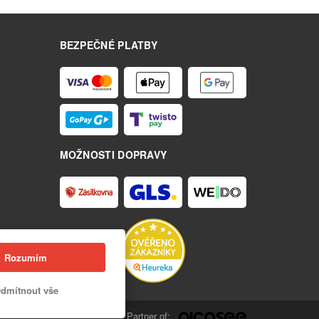
BEZPEČNÉ PLATBY
MOŽNOSTI DOPRAVY
Rozumím
dmítnout vše
Partner of: