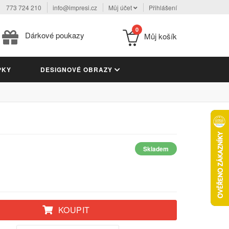
773 724 210
info@impresi.cz
Můj účet
Přihlášení
0
Dárkové poukazy
Můj košík
PKY
DESIGNOVÉ OBRAZY
M
Skladem
KOUPIT