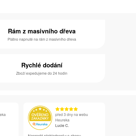
Rám z masivního dřeva
Plátno napnuté na rám z masivního dřeva
Rychlé dodání
Zboží expedujeme do 24 hodin
reka
před 3 dny na webu
Heureka
Lucie C.
Naprostá přehlednost v e-shopu