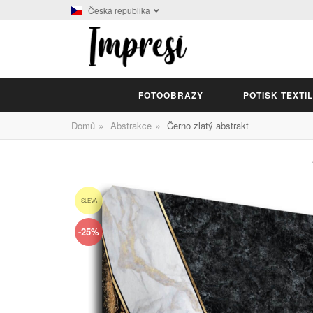
Česká republika
FOTOOBRAZY
POTISK TEXTI
»
»
Domů
Abstrakce
Černo zlatý abstrakt
SLEVA
-25%