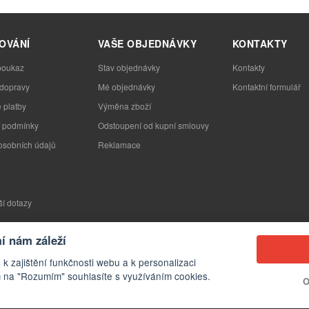
OVÁNÍ
VAŠE OBJEDNÁVKY
KONTAKTY
poukaz
Stav objednávky
Kontakty
 dopravy
Mé objednávky
Kontaktní formulář
 platby
Výměna zboží
 podmínky
Odstoupení od kupní smlouvy
osobních údajů
Reklamace
ší dotazy
 nám záleží
 k zajištění funkčnosti webu a k personalizaci
 na "Rozumím" souhlasíte s využíváním cookies.
O