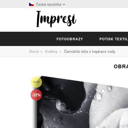
Česká republika
FOTOOBRAZY
POTISK TEXTI
»
»
Domů
Květiny
Černobílá růže s kapkami vody
OBRA
SLEVA
-22%