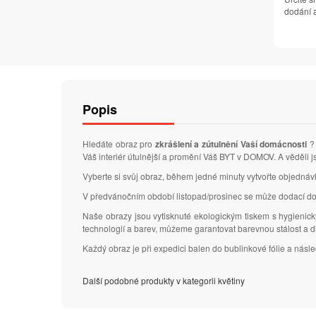
dodání a
Popis
Hledáte obraz pro
zkrášlení a zútulnění Vaší domácnosti
? 
Váš interiér útulnější a promění Váš BYT v DOMOV. A věděli j
Vyberte si svůj obraz, během jedné minuty vytvořte objedná
V předvánočním období listopad/prosinec se může dodací do
Naše obrazy jsou vytisknuté ekologickým tiskem s hygienic
technologií a barev, můžeme garantovat barevnou stálost a 
Každý obraz je při expedici balen do bublinkové fólie a nás
Další podobné produkty v kategorii květiny