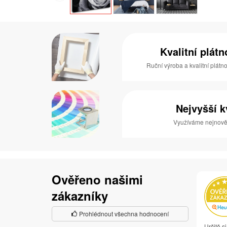
Kvalitní plát
Ruční výroba a kvalitní plátn
Nejvyšší k
Využíváme nejnověj
Ověřeno našimi
zákazníky
Prohlédnout všechna hodnocení
Určitě s