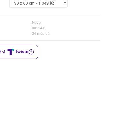
Nové
00114-6
24 měsíců