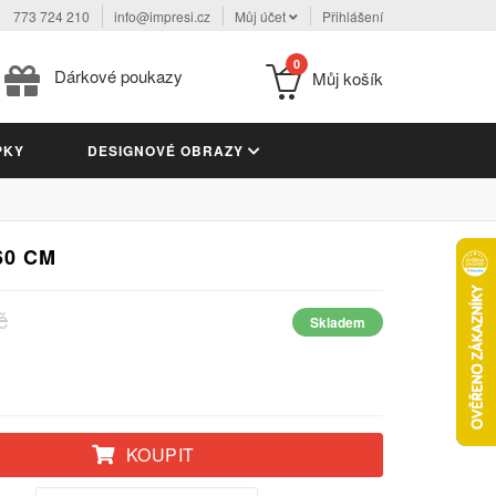
773 724 210
info@impresi.cz
Můj účet
Přihlášení
0
Dárkové poukazy
Můj košík
PKY
DESIGNOVÉ OBRAZY
60 CM
č
Skladem
KOUPIT