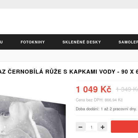
LU
FOTOKNIHY
SKLENĚNÉ DESKY
SAMOLE
Z ČERNOBÍLÁ RŮŽE S KAPKAMI VODY - 90 X 
1 049 Kč
1 349 K
Cena bez DPH: 866,94 Kč
Doba dodání: 1 až 2 pracovní dny.