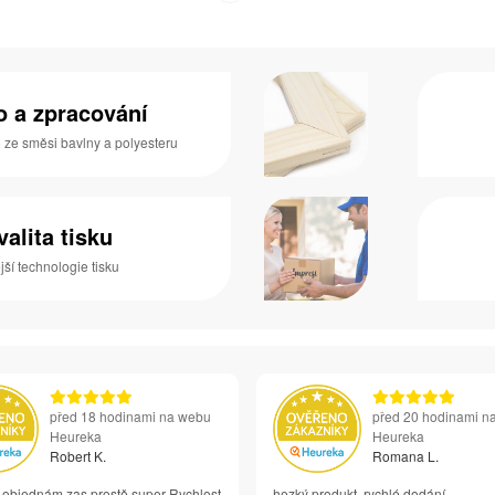
no a zpracování
o ze směsi bavlny a polyesteru
valita tisku
ší technologie tisku
před 18 hodinami na webu
před 20 hodinami n
Heureka
Heureka
Robert K.
Romana L.
i objednám zas prostě super Rychlost
hezký produkt, rychlé dodání