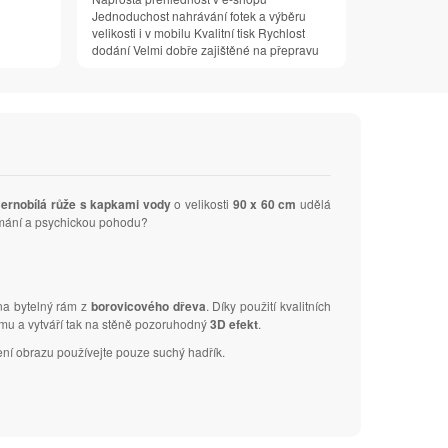
Jednoduchost nahrávání fotek a výběru
velikosti i v mobilu Kvalitní tisk Rychlost
dodání Velmi dobře zajištěné na přepravu
ernobílá růže s kapkami vody
o velikosti
90 x 60 cm
udělá
nímání a psychickou pohodu?
 na bytelný rám z
borovicového dřeva
. Díky použití kvalitních
ámu a vytváří tak na stěně pozoruhodný
3D efekt
.
ení obrazu používejte pouze suchý hadřík.