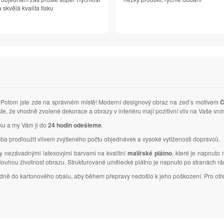
 skvělá kvalita tisku
Potom jste zde na správném místě! Moderní designový obraz na zeď s motivem
Č
ste, že vhodně zvolené dekorace a obrazy v interiéru mají pozitivní vliv na Vaše v
vku a my Vám ji do
24 hodin odešleme
.
ba prodloužit vlivem zvýšeného počtu objednávek a vysoké vytíženosti dopravců.
ky nezávadnými latexovými barvami na kvalitní
malířské plátno
, které je napnuto
dlouhou životnost obrazu. Strukturované umělecké plátno je napnuto po stranách r
ledně do kartonového obalu, aby během přepravy nedošlo k jeho poškození. Pro otř