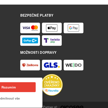
BEZPEČNÉ PLATBY
MOŽNOSTI DOPRAVY
Rozumím
dmítnout vše
Partner of: