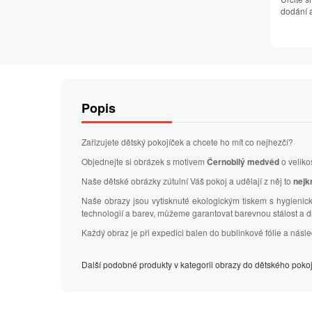
dodání a
Popis
Zařizujete dětský pokojíček a chcete ho mít co nejhezčí?
Objednejte si obrázek s motivem
Černobilý medvěd
o veliko
Naše dětské obrázky zútulní Váš pokoj a udělají z něj to
nejk
Naše obrazy jsou vytisknuté ekologickým tiskem s hygienick
technologií a barev, můžeme garantovat barevnou stálost a 
Každý obraz je při expedici balen do bublinkové fólie a nás
Další podobné produkty v kategorii obrazy do dětského poko