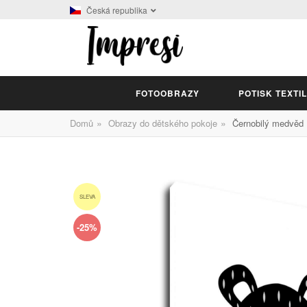
Česká republika
FOTOOBRAZY
POTISK TEXTI
»
»
Domů
Obrazy do dětského pokoje
Černobilý medvěd
SLEVA
-25%