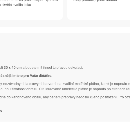
 skvělá kvalita tisku
sti
30 x 40 cm
a budete mít ihned tu pravou dekoraci.
rásnější místo pro Vaše děťátko.
y nezávadnými latexovými barvami na kvalitní malířské plátno, které je napnuto 
dlouhou životnost obrazu. Strukturované umělecké plátno je napnuto po stranách r
ledně do kartonového obalu, aby během přepravy nedošlo k jeho poškození. Pro otř
je