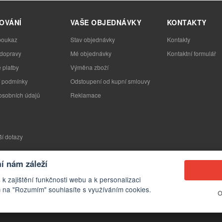
OVÁNÍ
VAŠE OBJEDNÁVKY
KONTAKTY
poukaz
Stav objednávky
Kontakty
 dopravy
Mé objednávky
Kontaktní formulář
 platby
Výměna zboží
 podmínky
Odstoupení od kupní smlouvy
osobních údajů
Reklamace
ší dotazy
 nám záleží
 k zajištění funkčnosti webu a k personalizaci
 na "Rozumím" souhlasíte s využíváním cookies.
O