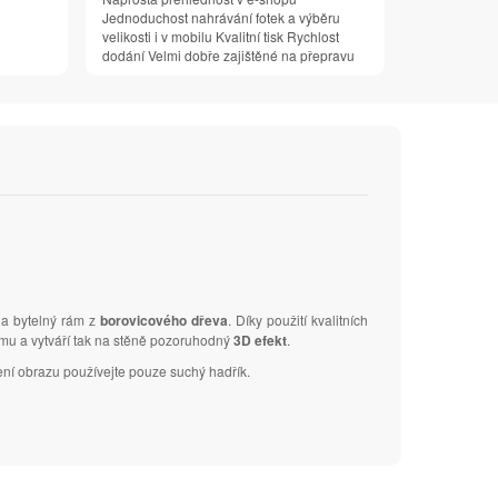
Jednoduchost nahrávání fotek a výběru
velikosti i v mobilu Kvalitní tisk Rychlost
dodání Velmi dobře zajištěné na přepravu
na bytelný rám z
borovicového dřeva
. Díky použití kvalitních
ámu a vytváří tak na stěně pozoruhodný
3D efekt
.
ení obrazu používejte pouze suchý hadřík.