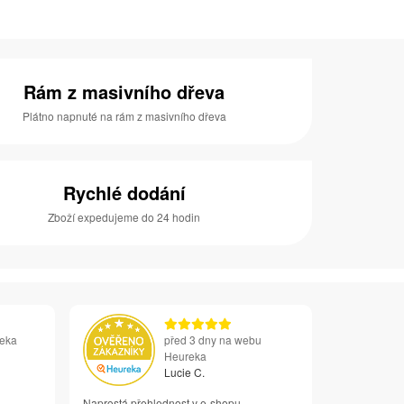
Rám z masivního dřeva
Plátno napnuté na rám z masivního dřeva
Rychlé dodání
Zboží expedujeme do 24 hodin
reka
před 3 dny na webu
Heureka
Lucie C.
Naprostá přehlednost v e-shopu