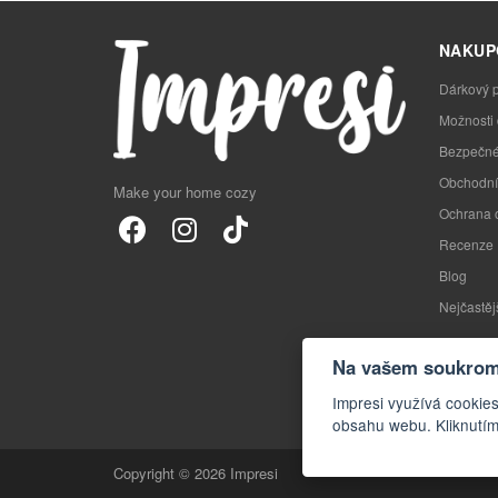
NAKUP
Dárkový 
Možnosti
Bezpečné
Obchodní
Make your home cozy
Ochrana 
Recenze
Blog
Nejčastěj
Na vašem soukromí
Impresi využívá cookies
obsahu webu. Kliknutím
Copyright © 2026 Impresi