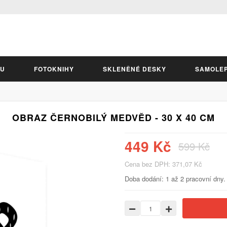
LU
FOTOKNIHY
SKLENĚNÉ DESKY
SAMOLE
OBRAZ ČERNOBILÝ MEDVĚD - 30 X 40 CM
449 Kč
599 Kč
Cena bez DPH: 371,07 Kč
Doba dodání: 1 až 2 pracovní dny.