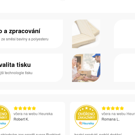
no a zpracování
o ze směsi bavlny a polyesteru
valita tisku
ší technologie tisku
včera na webu Heureka
včera na webu Heu
Robert K.
Romana L.
i objednám zas prostě super Rychlost
hezký produkt, rychlé dodání