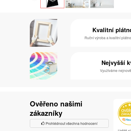
Kvalitní plát
Ruční výroba a kvalitní plátn
Nejvyšší k
Využíváme nejnověj
Ověřeno našimi
zákazníky
Prohlédnout všechna hodnocení
Určitě s