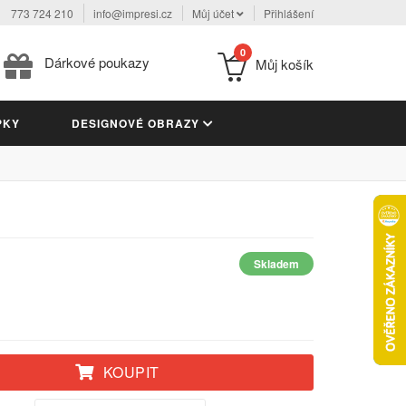
773 724 210
info@impresi.cz
Můj účet
Přihlášení
0
Dárkové poukazy
Můj košík
PKY
DESIGNOVÉ OBRAZY
Skladem
KOUPIT