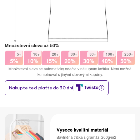
Množstevní sleva až 50%
5+
10+
20+
30+
50+
100+
250+
5%
10%
15%
20%
30%
40%
50%
Množstevní sleva se automaticky odečte v nákupním košíku. Není možné
kombinovat s jinými slevovými kupóny.
Vysoce kvalitní materiál
Bavlněná trička s gramáží 200g/m2