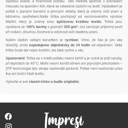
vysokou kvalitu a trvanlivost potisku. Tato metoda spočívá v přenesení
inkoustu na speciální fólii, která se následně zažehlí na textil. Výsledkem je
potisk s jasnými barvami a jemnými detaily, který je odolný vůči praní a
běžnému opotřebení.Naše trička pocházejí od renomovaného výrobce
Malfini, který je známý svou
špičkovou kvalitou textilu
. Trička jsou
vyrobena ze
100% bavlny
s gramáží
200 g/m²
, což zaručuje příjemný pocit
při nošení, dlouhou životnost a odolnost vůči častému praní.
Naším dalším velkým benefitem je
rychlost
. Víme, že čas je pro vás
důležitý, proto
expedujeme objednávky do 24 hodin
od objednání. Vaše
tričko bude tak nejen kvalitní, ale také rychle u vás.
Upozornění:
Trička se v místě potisku nesmí žehlit a je nutné je prát naruby,
při teplotách do 40°C. Motiv nesmí končit stínem ani plynulým přechodem –
DTF technologie tyto okraje nepřenáší správně. Potisk není realizován přes
švy ani boční části textilu.
Vytvořte si své
vlastní tričko a buďte originální.