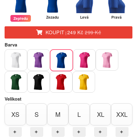
Zezadu
Levá
Pravá
Zepředu
KOUPIT
249 Kč
299 Kč
|
Barva
Velikost
XS
S
M
L
XL
XXL