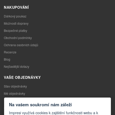
NAKUPOVÁNÍ
Dárkový poukaz
Možnosti dopravy
Bezpečné platby
Obchodní podmínky
Ochrana osobních údajů
Recenze
Blog
Nejčastější dotazy
VAŠE OBJEDNÁVKY
Stav objednávky
Mé objednávky
Výměna zboží
Na vašem soukromí nám záleží
Odstoupení od kupní smlouvy
Impresi využívá cookies k zajištění funkčnosti webu a k
Reklamace