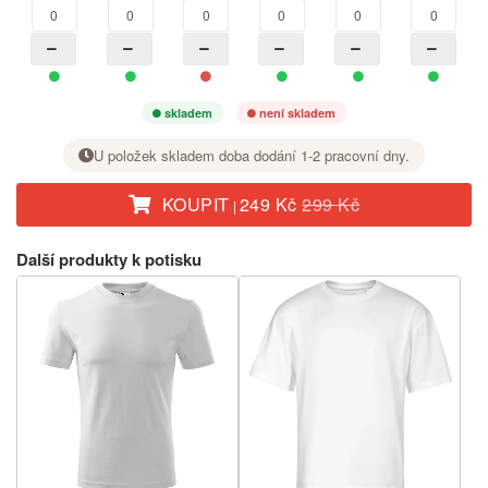
skladem
není skladem
U položek skladem doba dodání 1-2 pracovní dny.
KOUPIT
249 Kč
299 Kč
|
U požadované velikosti nastavte tlačítkem + počet kusů.
Další produkty k potisku