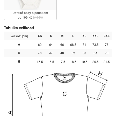
Dětské body s potiskem
od 199 Kč
249 Kč
Tabulka velikostí
XS
S
M
L
XL
XXL
3XL
velikost [cm]
A
62
64
66
68.5
71
73.5
76
C
40
44
48
52
58
64
70
H
15.5
16.5
17.5
18.5
19.5
20.5
21.5