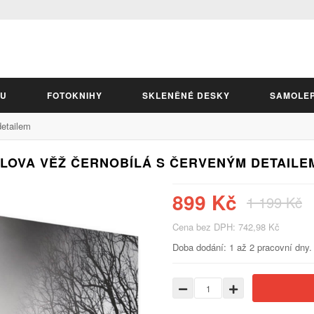
LU
FOTOKNIHY
SKLENĚNÉ DESKY
SAMOLE
detailem
LOVA VĚŽ ČERNOBÍLÁ S ČERVENÝM DETAILEM 
899 Kč
1 199 Kč
Cena bez DPH: 742,98 Kč
Doba dodání: 1 až 2 pracovní dny.