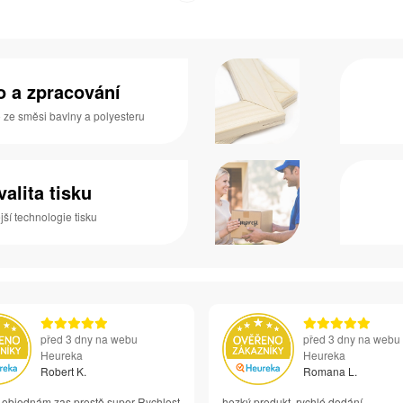
no a zpracování
o ze směsi bavlny a polyesteru
valita tisku
ší technologie tisku
před 3 dny na webu
před 3 dny na webu
Heureka
Heureka
Robert K.
Romana L.
i objednám zas prostě super Rychlost
hezký produkt, rychlé dodání