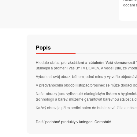
dodání a
Popis
Hledáte obraz pro
zkrášlení a zútulnění Vaší domácnosti
?
útulnější a promění Váš BYT v DOMOV. A věděli jste, že vhod
Vyberte si svůj obraz, během jedné minuty vytvořte objedná
V předvánočním období listopad/prosinec se může dodací do
Naše obrazy jsou vytisknuté ekologickým tiskem s hygienic
technologií a barev, můžeme garantovat barevnou stálost a 
Každý obraz je při expedici balen do bublinkové fólie a nás
Další podobné produkty v kategorii Černobílé