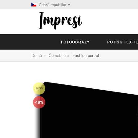
Česká republika
FOTOOBRAZY
POTISK TEXTI
»
»
Domů
Černobílé
Fashion portrét
SLEVA
-19%