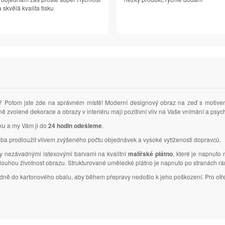
 skvělá kvalita tisku
 Potom jste zde na správném místě! Moderní designový obraz na zeď s motiv
ně zvolené dekorace a obrazy v interiéru mají pozitivní vliv na Vaše vnímání a ps
vku a my Vám ji do
24 hodin odešleme
.
ba prodloužit vlivem zvýšeného počtu objednávek a vysoké vytíženosti dopravců.
ky nezávadnými latexovými barvami na kvalitní
malířské plátno
, které je napnuto
dlouhou životnost obrazu. Strukturované umělecké plátno je napnuto po stranách r
ledně do kartonového obalu, aby během přepravy nedošlo k jeho poškození. Pro otř