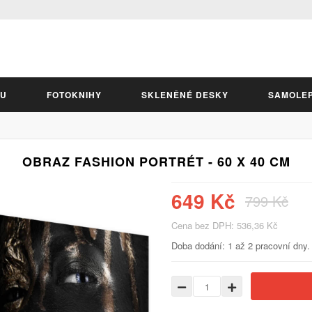
LU
FOTOKNIHY
SKLENĚNÉ DESKY
SAMOLE
OBRAZ FASHION PORTRÉT - 60 X 40 CM
649 Kč
799 Kč
Cena bez DPH: 536,36 Kč
Doba dodání: 1 až 2 pracovní dny.