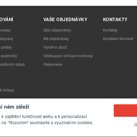
OVÁNÍ
VAŠE OBJEDNÁVKY
KONTAKTY
poukaz
Stav objednávky
Kontakty
 dopravy
Mé objednávky
Kontaktní formulář
 platby
Výměna zboží
 podmínky
Odstoupení od kupní smlouvy
osobních údajů
Reklamace
ší dotazy
 nám záleží
 k zajištění funkčnosti webu a k personalizaci
 na "Rozumím" souhlasíte s využíváním cookies.
O