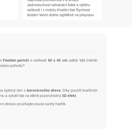
Jednoduchost nahrávání fotek a výběru
velikosti i v mobilu Kvalitní tisk Rychlost
dodání Velmi dobře zajištěné na přepravu
em
Fashion portrét
o velikosti
60 x 40 cm
udělá Váš interiér
ychickou pohodu?
 na bytelný rám z
borovicového dřeva
. Díky použití kvalitních
ámu a vytváří tak na stěně pozoruhodný
3D efekt
.
ení obrazu používejte pouze suchý hadřík.