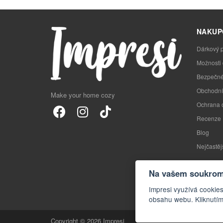
NAKUP
Dárkový 
Možnosti
Bezpečné
Obchodní
Make your home cozy
Ochrana 
Recenze
Blog
Nejčastěj
Na vašem soukromí
Impresi využívá cookies
obsahu webu. Kliknutím
Copyright © 2026 Impresi