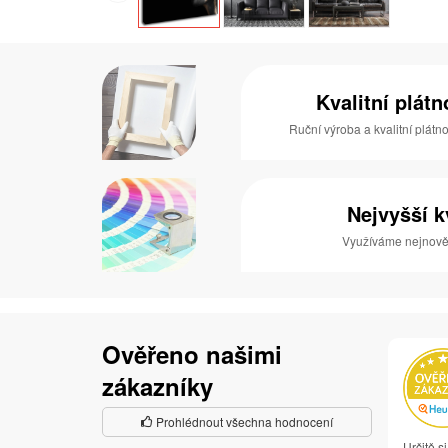
Kvalitní plát
Ruční výroba a kvalitní plátn
Nejvyšší k
Využíváme nejnověj
Ověřeno našimi
zákazníky
Prohlédnout všechna hodnocení
Určitě s