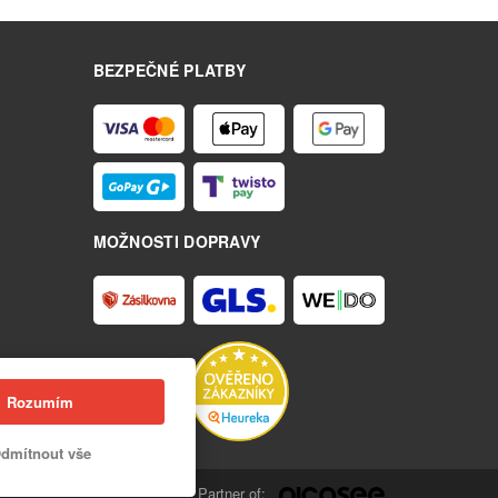
BEZPEČNÉ PLATBY
MOŽNOSTI DOPRAVY
Rozumím
dmítnout vše
Partner of: