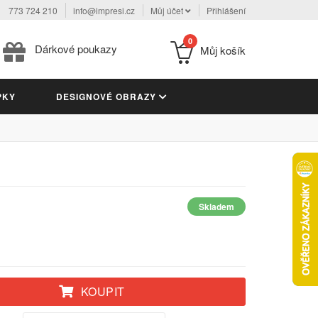
773 724 210
info@impresi.cz
Můj účet
Přihlášení
0
Dárkové poukazy
Můj košík
PKY
DESIGNOVÉ OBRAZY
Skladem
KOUPIT