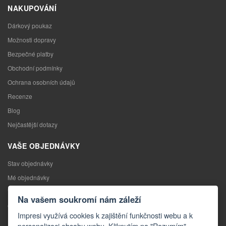
NAKUPOVÁNÍ
Dárkový poukaz
Možnosti dopravy
Bezpečné platby
Obchodní podmínky
Ochrana osobních údajů
Recenze
Blog
Nejčastější dotazy
VAŠE OBJEDNÁVKY
Stav objednávky
Mé objednávky
Výměna zboží
Na vašem soukromí nám záleží
Odstoupení od kupní smlouvy
Impresi využívá cookies k zajištění funkčnosti webu a k
Reklamace
personalizaci obsahu webu. Kliknutím na "Rozumím"