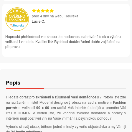
před 4 dny na webu Heureka
Lucie C.
Naprostá přehlednost v e-shopu Jednoduchost nahrávání fotek a výběru
velikosti i v mobilu Kvalitní tisk Rychlost dodání Velmi dobře zajištěné na
přepravu
Popis
Hledáte obraz pro
zkrášlení a zútulnění Vaší domácnosti
? Potom jste zde
na správném místě! Moderní designový obraz na zeď s motivem
Fashion
portrét
o velikosti
90 x 60 cm
udělá Váš interiér útulnější a promění Váš
BYT v DOMOV. A věděli jste, že vhodně zvolené dekorace a obrazy v
interiéru mají pozitivní vliv na Vaše vnímání a psychickou pohodu?
Vyberte si svůj obraz, během jedné minuty vytvořte objednávku a my Vám ji
do
24 hodin odešleme
.