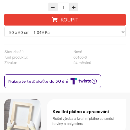
KOUPIT
Stav zboží:
Nové
Kód produktu:
00100-6
Záruka:
24 měsíců
Kvalitní plátno a zpracování
Ruční výroba a kvalitní plátno ze směsi
bavlny a polyesteru