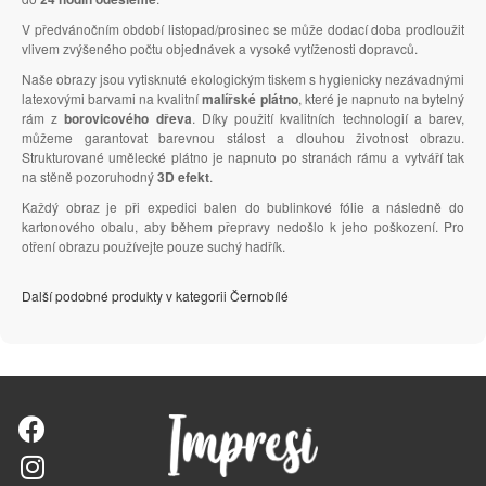
V předvánočním období listopad/prosinec se může dodací doba prodloužit
vlivem zvýšeného počtu objednávek a vysoké vytíženosti dopravců.
Naše obrazy jsou vytisknuté ekologickým tiskem s hygienicky nezávadnými
latexovými barvami na kvalitní
malířské plátno
, které je napnuto na bytelný
rám z
borovicového dřeva
. Díky použití kvalitních technologií a barev,
můžeme garantovat barevnou stálost a dlouhou životnost obrazu.
Strukturované umělecké plátno je napnuto po stranách rámu a vytváří tak
na stěně pozoruhodný
3D efekt
.
Každý obraz je při expedici balen do bublinkové fólie a následně do
kartonového obalu, aby během přepravy nedošlo k jeho poškození. Pro
otření obrazu používejte pouze suchý hadřík.
Další podobné produkty v kategorii Černobílé