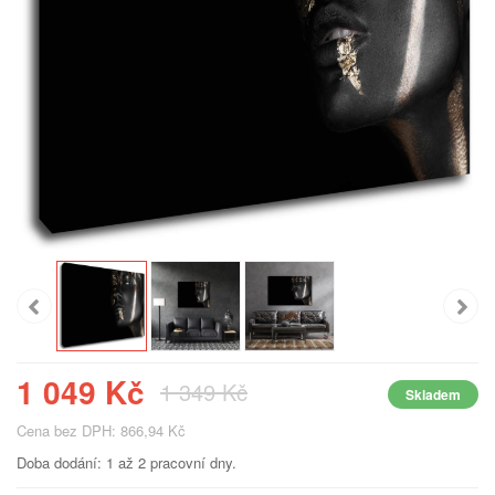
1 049 Kč
1 349 Kč
Skladem
Cena bez DPH: 866,94 Kč
Doba dodání: 1 až 2 pracovní dny.