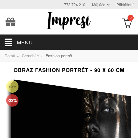
773 724 210
Můj účet
Přihlášení
0
MENU
»
»
Domů
Černobílé
Fashion portrét
OBRAZ FASHION PORTRÉT - 90 X 60 CM
SLEVA
-22%