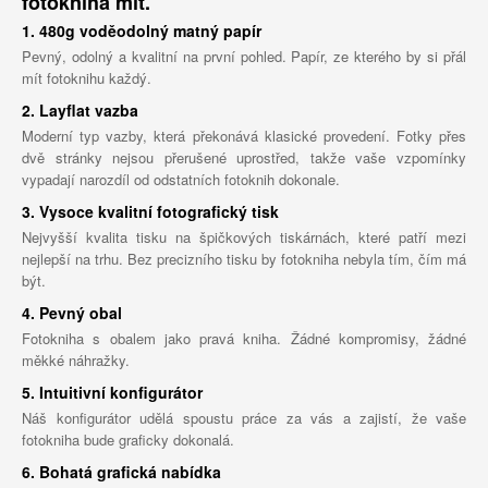
fotokniha mít.
1. 480g voděodolný matný papír
Pevný, odolný a kvalitní na první pohled. Papír, ze kterého by si přál
mít fotoknihu každý.
2. Layflat vazba
Moderní typ vazby, která překonává klasické provedení. Fotky přes
dvě stránky nejsou přerušené uprostřed, takže vaše vzpomínky
vypadají narozdíl od odstatních fotoknih dokonale.
3. Vysoce kvalitní fotografický tisk
Nejvyšší kvalita tisku na špičkových tiskárnách, které patří mezi
nejlepší na trhu. Bez precizního tisku by fotokniha nebyla tím, čím má
být.
4. Pevný obal
Fotokniha s obalem jako pravá kniha. Žádné kompromisy, žádné
měkké náhražky.
5. Intuitivní konfigurátor
Náš konfigurátor udělá spoustu práce za vás a zajistí, že vaše
fotokniha bude graficky dokonalá.
6. Bohatá grafická nabídka