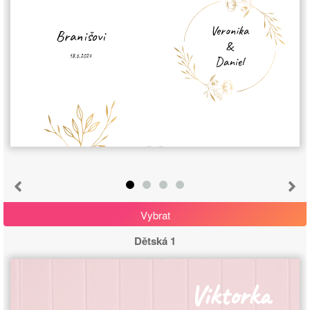
Veronika
Branišovi
&
18.6.2024
Daniel
Vybrat
Dětská 1
Viktorka