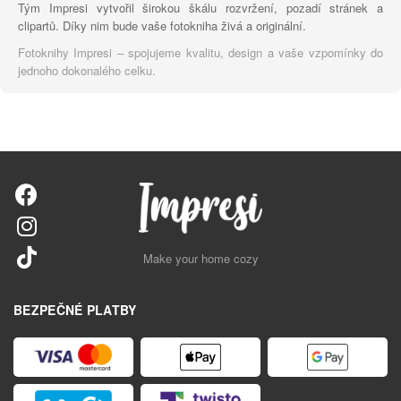
Tým Impresi vytvořil širokou škálu rozvržení, pozadí stránek a
clipartů. Díky nim bude vaše fotokniha živá a originální.
Fotoknihy Impresi – spojujeme kvalitu, design a vaše vzpomínky do
jednoho dokonalého celku.
Make your home cozy
BEZPEČNÉ PLATBY