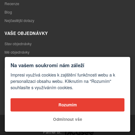
Recenze
Blog
Nejčastější dotazy
VAŠE OBJEDNÁVKY
Stav objednávky
Mé objednávky
Výměna zboží
Na vašem soukromí nám záleží
Odstoupení od kupní smlouvy
Impresi využívá cookies k zajištění funkčnosti webu a k
Reklamace
personalizaci obsahu webu. Kliknutím na "Rozumím"
souhlasíte s využíváním cookies.
KONTAKTY
Kontakty
Rozumím
Kontaktní formulář
Odmítnout vše
Copyright © 2026 Impresi
Partner of: