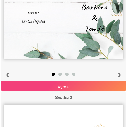
Barbora
20.8.2022
&
Statek Háječek
Tomáš
Vybrat
Svatba 2