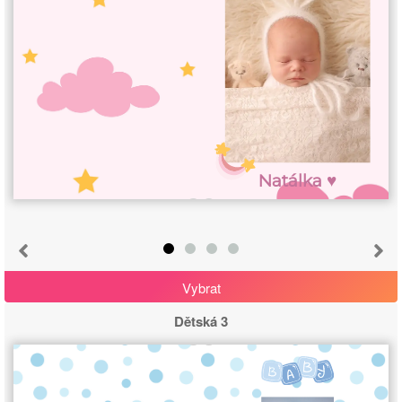
Natálka ♥
Vybrat
Dětská 3