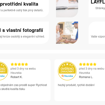
LAYFL
prvotřídní kvalita
Stránky
 perfektně ostrý tisk plný detailů.
s vlastní fotografií
í knize osobitý a elegantní vzhled.
Vaše vzpom
před 3 dny na webu
před 3 dny na webu
Heureka
Heureka
Robert K.
Romana L.
i objednám zas prostě super Rychlost
hezký produkt, rychlé dodání
 skvělá kvalita tisku