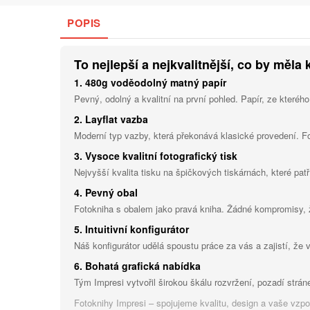
POPIS
To nejlepší a nejkvalitnější, co by měla 
1. 480g voděodolný matný papír
Pevný, odolný a kvalitní na první pohled. Papír, ze kterého
2. Layflat vazba
Moderní typ vazby, která překonává klasické provedení. F
3. Vysoce kvalitní fotografický tisk
Nejvyšší kvalita tisku na špičkových tiskárnách, které patř
4. Pevný obal
Fotokniha s obalem jako pravá kniha. Žádné kompromisy,
5. Intuitivní konfigurátor
Náš konfigurátor udělá spoustu práce za vás a zajistí, že 
6. Bohatá grafická nabídka
Tým Impresi vytvořil širokou škálu rozvržení, pozadí stráne
Fotoknihy Impresi – spojujeme kvalitu, design a vaše vzp