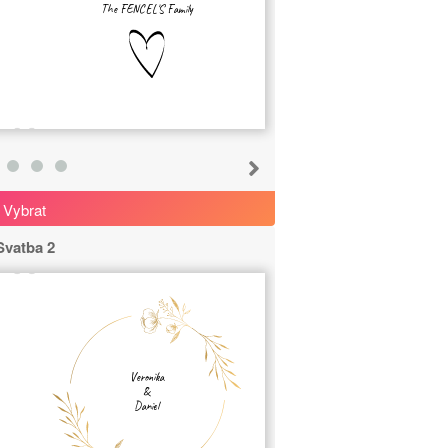
The FENCEL'S Family
Vybrat
Svatba 2
Veronika
&
Daniel