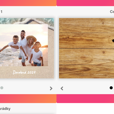
 1
Ce
Dovolená 2024
arádky