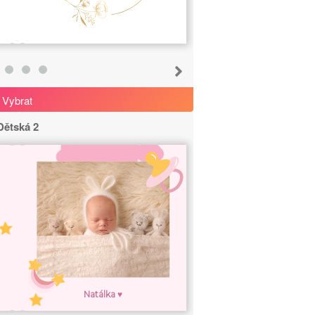
Vybrat
Dětská 2
Natálka ♥