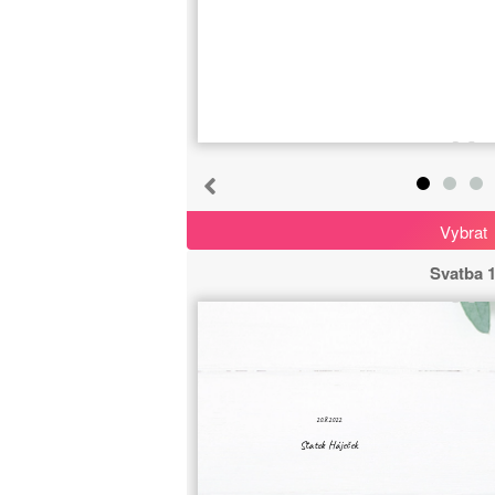
Sport
65
Oslava
110
Cestování
142
Drinky
25
Vybrat
Jídlo
Svatba 
71
Roční období
123
Vánoce
40
20.8.2022
Zvířata
Statek Háječek
158