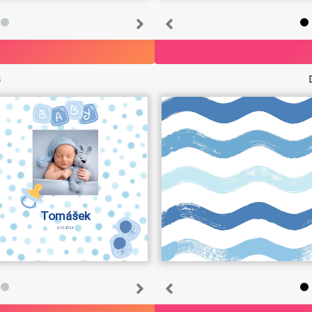
3
Tomášek
6.10.2024