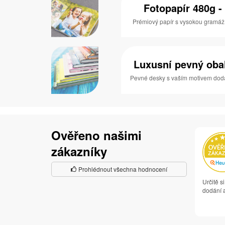
Fotopapír 480g - 
Prémiový papír s vysokou gramáží a
Luxusní pevný obal 
Pevné desky s vaším motivem dodaj
Ověřeno našimi
zákazníky
Prohlédnout všechna hodnocení
Určitě s
dodání a