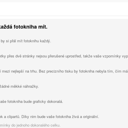
každá fotokniha mít.
 by si přál mít fotoknihu každý.
otky přes dvě stránky nejsou přerušené uprostřed, takže vaše vzpomínky vypa
í mezi nejlepší na trhu. Bez precizního tisku by fotokniha nebyla tím, čím má
 žádné měkké náhražky.
vaše fotokniha bude graficky dokonalá.
k a clipartů. Díky nim bude vaše fotokniha živá a originální.
omínky do jednoho dokonalého celku.