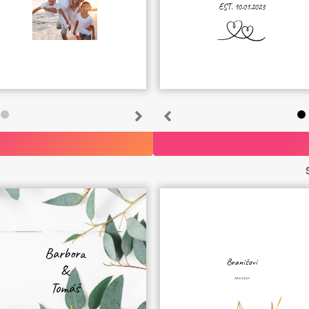
EST. 10.01.2023
1
Barbora
Branišovi
&
18.6.2024
Tomáš