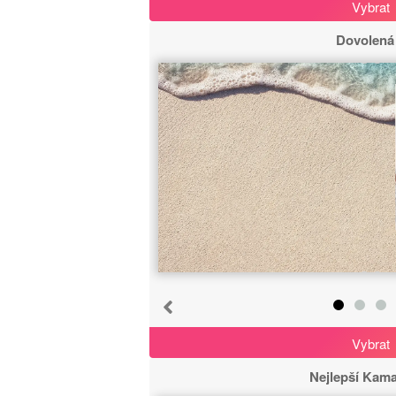
Vybrat
Dovolená
Zrušit
Začít od začátku
Vybrat
Nejlepší Kam