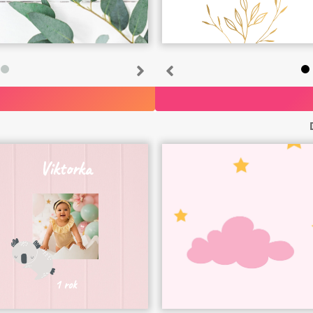
1
Viktorka
1 rok