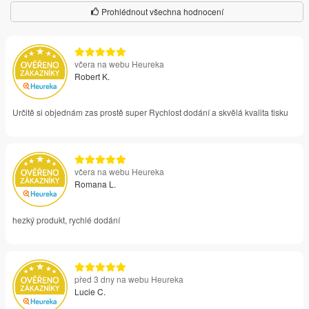
Prohlédnout všechna hodnocení
včera na webu Heureka
Robert K.
Určitě si objednám zas prostě super Rychlost dodání a skvělá kvalita tisku
včera na webu Heureka
Romana L.
hezký produkt, rychlé dodání
před 3 dny na webu Heureka
Lucie C.