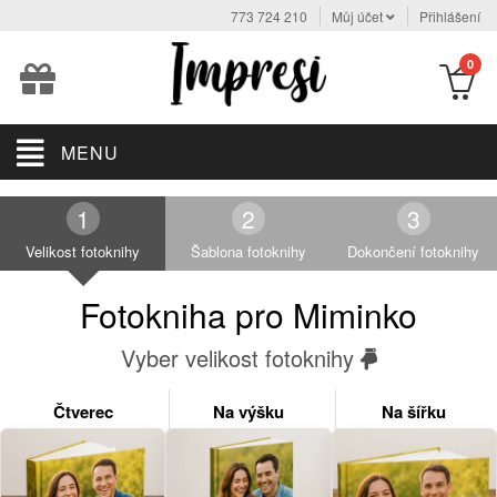
773 724 210
Můj účet
Přihlášení
0
MENU
Velikost fotoknihy
Šablona fotoknihy
Dokončení fotoknihy
Fotokniha pro Miminko
Vyber velikost fotoknihy
Čtverec
Na výšku
Na šířku