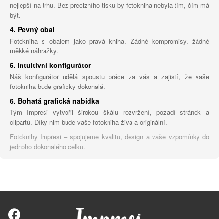
nejlepší na trhu. Bez precizního tisku by fotokniha nebyla tím, čím má
být.
4. Pevný obal
Fotokniha s obalem jako pravá kniha. Žádné kompromisy, žádné
měkké náhražky.
5. Intuitivní konfigurátor
Náš konfigurátor udělá spoustu práce za vás a zajistí, že vaše
fotokniha bude graficky dokonalá.
6. Bohatá grafická nabídka
Tým Impresi vytvořil širokou škálu rozvržení, pozadí stránek a
clipartů. Díky nim bude vaše fotokniha živá a originální.
Fotoknihy Impresi – spojujeme kvalitu, design a vaše vzpomínky do
jednoho dokonalého celku.